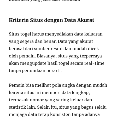
Kriteria Situs dengan Data Akurat
Situs togel harus menyediakan data keluaran
yang segera dan benar. Data yang akurat
berasal dari sumber resmi dan mudah dicek
oleh pemain. Biasanya, situs yang terpercaya
akan mengupdate hasil togel secara real-time
tanpa penundaan berarti.
Pemain bisa melihat pola angka dengan mudah
karena situs ini memberi data lengkap,
termasuk nomor yang sering keluar dan
statistik lain. Selain itu, situs yang bagus selalu
menjaga data tetap konsisten tanpa adanya