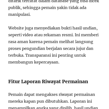
ditarik tercatat dalam database yang bisa dicek
publik, sehingga pemain yakin tidak ada
manipulasi.
Website juga menyediakan bukti hasil undian,
seperti video atau rekaman resmi. Ini memberi
rasa aman karena pemain melihat langsung
proses pengundian berjalan secara jujur dan
terbuka. Transparansi ini penting untuk
membangun kepercayaan.
Fitur Laporan Riwayat Permainan
Pemain dapat mengakses riwayat permainan
mereka kapan pun dibutuhkan. Laporan ini
menampilkan angka yang dipilih, hasil undian,