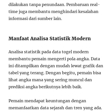
dilakukan tanpa penundaan. Pembaruan real-
time juga membantu menghindari kesalahan
informasi dari sumber lain.
Manfaat Analisa Statistik Modern
Analisa statistik pada data togel modern
membantu pemain mengerti pola angka. Data
ini ditampilkan dengan mudah lewat grafik dan
tabel yang terang. Dengan begitu, pemain bisa
lihat angka mana yang sering muncul dan
prediksi angka berikutnya lebih baik.
Pemain mendapat keuntungan dengan
memanfaatkan data sejarah dan tren yang ada.