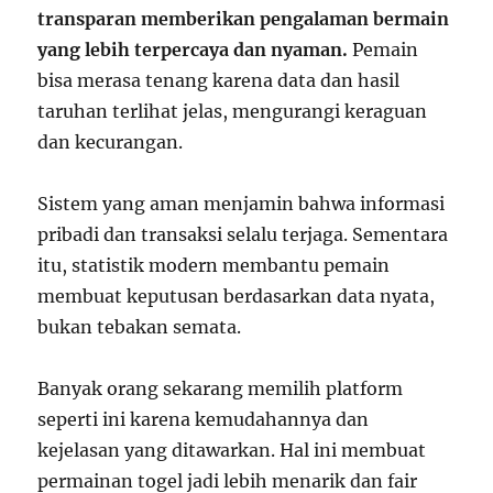
transparan memberikan pengalaman bermain
yang lebih terpercaya dan nyaman.
Pemain
bisa merasa tenang karena data dan hasil
taruhan terlihat jelas, mengurangi keraguan
dan kecurangan.
Sistem yang aman menjamin bahwa informasi
pribadi dan transaksi selalu terjaga. Sementara
itu, statistik modern membantu pemain
membuat keputusan berdasarkan data nyata,
bukan tebakan semata.
Banyak orang sekarang memilih platform
seperti ini karena kemudahannya dan
kejelasan yang ditawarkan. Hal ini membuat
permainan togel jadi lebih menarik dan fair