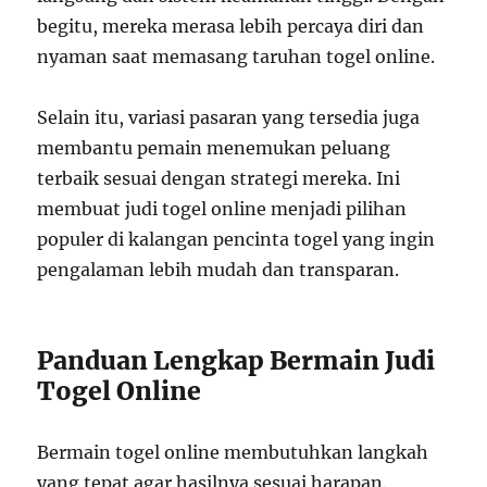
begitu, mereka merasa lebih percaya diri dan
nyaman saat memasang taruhan togel online.
Selain itu, variasi pasaran yang tersedia juga
membantu pemain menemukan peluang
terbaik sesuai dengan strategi mereka. Ini
membuat judi togel online menjadi pilihan
populer di kalangan pencinta togel yang ingin
pengalaman lebih mudah dan transparan.
Panduan Lengkap Bermain Judi
Togel Online
Bermain togel online membutuhkan langkah
yang tepat agar hasilnya sesuai harapan.