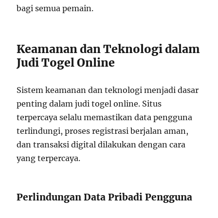
bagi semua pemain.
Keamanan dan Teknologi dalam
Judi Togel Online
Sistem keamanan dan teknologi menjadi dasar
penting dalam judi togel online. Situs
terpercaya selalu memastikan data pengguna
terlindungi, proses registrasi berjalan aman,
dan transaksi digital dilakukan dengan cara
yang terpercaya.
Perlindungan Data Pribadi Pengguna