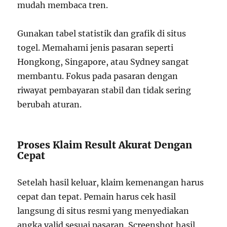
mudah membaca tren.
Gunakan tabel statistik dan grafik di situs
togel. Memahami jenis pasaran seperti
Hongkong, Singapore, atau Sydney sangat
membantu. Fokus pada pasaran dengan
riwayat pembayaran stabil dan tidak sering
berubah aturan.
Proses Klaim Result Akurat Dengan
Cepat
Setelah hasil keluar, klaim kemenangan harus
cepat dan tepat. Pemain harus cek hasil
langsung di situs resmi yang menyediakan
angka valid sesuai pasaran. Screenshot hasil