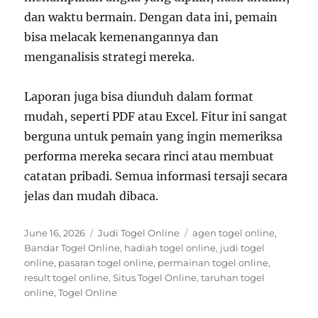
dan waktu bermain. Dengan data ini, pemain
bisa melacak kemenangannya dan
menganalisis strategi mereka.
Laporan juga bisa diunduh dalam format
mudah, seperti PDF atau Excel. Fitur ini sangat
berguna untuk pemain yang ingin memeriksa
performa mereka secara rinci atau membuat
catatan pribadi. Semua informasi tersaji secara
jelas dan mudah dibaca.
P
C
T
June 16, 2026
Judi Togel Online
agen togel online
,
o
a
a
Bandar Togel Online
,
hadiah togel online
,
judi togel
s
t
g
online
,
pasaran togel online
,
permainan togel online
,
t
e
s
result togel online
,
Situs Togel Online
,
taruhan togel
e
g
online
,
Togel Online
d
o