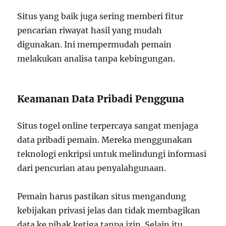
Situs yang baik juga sering memberi fitur
pencarian riwayat hasil yang mudah
digunakan. Ini mempermudah pemain
melakukan analisa tanpa kebingungan.
Keamanan Data Pribadi Pengguna
Situs togel online terpercaya sangat menjaga
data pribadi pemain. Mereka menggunakan
teknologi enkripsi untuk melindungi informasi
dari pencurian atau penyalahgunaan.
Pemain harus pastikan situs mengandung
kebijakan privasi jelas dan tidak membagikan
data ke pihak ketiga tanpa izin. Selain itu,