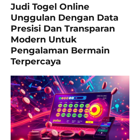
Judi Togel Online
Unggulan Dengan Data
Presisi Dan Transparan
Modern Untuk
Pengalaman Bermain
Terpercaya