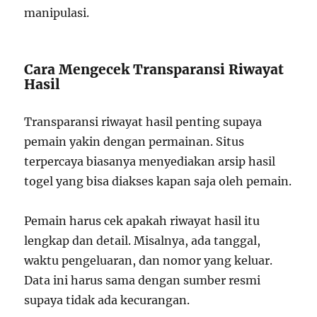
manipulasi.
Cara Mengecek Transparansi Riwayat
Hasil
Transparansi riwayat hasil penting supaya
pemain yakin dengan permainan. Situs
terpercaya biasanya menyediakan arsip hasil
togel yang bisa diakses kapan saja oleh pemain.
Pemain harus cek apakah riwayat hasil itu
lengkap dan detail. Misalnya, ada tanggal,
waktu pengeluaran, dan nomor yang keluar.
Data ini harus sama dengan sumber resmi
supaya tidak ada kecurangan.