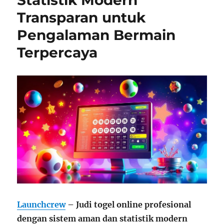
Transparan untuk
Pengalaman Bermain
Terpercaya
Launchcrew
– Judi togel online profesional
dengan sistem aman dan statistik modern