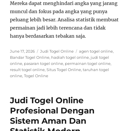
Mereka dapat menghindari angka yang jarang
muncul dan fokus pada angka yang punya
peluang lebih besar. Analisa statistik membuat
permainan jadi lebih terencana dan tidak
hanya berdasarkan tebakan saja.
P
C
T
June 17, 2026
Judi Togel Online
agen togel online
,
o
a
a
Bandar Togel Online
,
hadiah togel online
,
judi togel
s
t
g
online
,
pasaran togel online
,
permainan togel online
,
t
e
s
result togel online
,
Situs Togel Online
,
taruhan togel
e
g
online
,
Togel Online
d
o
o
r
n
i
Judi Togel Online
e
s
Profesional Dengan
Sistem Aman Dan
Statistik Modern