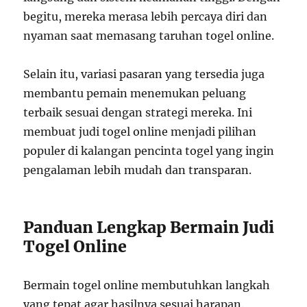
begitu, mereka merasa lebih percaya diri dan
nyaman saat memasang taruhan togel online.
Selain itu, variasi pasaran yang tersedia juga
membantu pemain menemukan peluang
terbaik sesuai dengan strategi mereka. Ini
membuat judi togel online menjadi pilihan
populer di kalangan pencinta togel yang ingin
pengalaman lebih mudah dan transparan.
Panduan Lengkap Bermain Judi
Togel Online
Bermain togel online membutuhkan langkah
yang tepat agar hasilnya sesuai harapan.