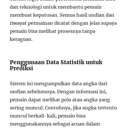
dan teknologi untuk membantu pemain
membuat keputusan. Semua hasil undian dan
riwayat permainan dicatat dengan jelas supaya
pemain bisa melihat prosesnya tanpa
keraguan.
Penggunaan Data Statistik untuk
Prediksi
Sistem ini mengumpulkan data angka dari
undian sebelumnya. Dengan informasi ini,
pemain dapat melihat pola atau angka yang
sering muncul. Contohnya, jika angka tertentu
muncul berkali-kali, pemain bisa
menggunakannya sebagai acuan dalam