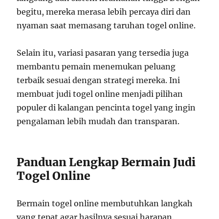
begitu, mereka merasa lebih percaya diri dan
nyaman saat memasang taruhan togel online.
Selain itu, variasi pasaran yang tersedia juga
membantu pemain menemukan peluang
terbaik sesuai dengan strategi mereka. Ini
membuat judi togel online menjadi pilihan
populer di kalangan pencinta togel yang ingin
pengalaman lebih mudah dan transparan.
Panduan Lengkap Bermain Judi
Togel Online
Bermain togel online membutuhkan langkah
yang tepat agar hasilnya sesuai harapan.