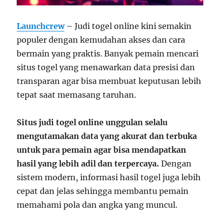
Launchcrew
– Judi togel online kini semakin
populer dengan kemudahan akses dan cara
bermain yang praktis. Banyak pemain mencari
situs togel yang menawarkan data presisi dan
transparan agar bisa membuat keputusan lebih
tepat saat memasang taruhan.
Situs judi togel online unggulan selalu
mengutamakan data yang akurat dan terbuka
untuk para pemain agar bisa mendapatkan
hasil yang lebih adil dan terpercaya.
Dengan
sistem modern, informasi hasil togel juga lebih
cepat dan jelas sehingga membantu pemain
memahami pola dan angka yang muncul.