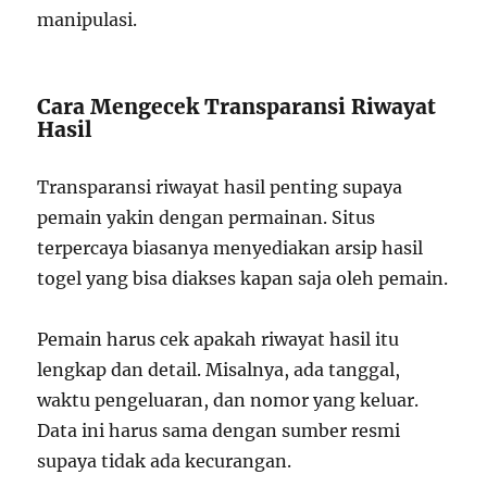
manipulasi.
Cara Mengecek Transparansi Riwayat
Hasil
Transparansi riwayat hasil penting supaya
pemain yakin dengan permainan. Situs
terpercaya biasanya menyediakan arsip hasil
togel yang bisa diakses kapan saja oleh pemain.
Pemain harus cek apakah riwayat hasil itu
lengkap dan detail. Misalnya, ada tanggal,
waktu pengeluaran, dan nomor yang keluar.
Data ini harus sama dengan sumber resmi
supaya tidak ada kecurangan.