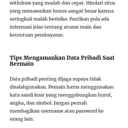
withdraw yang mudah dan cepat. Hindari situs
yang menawarkan bonus sangat besar karena
seringkali malah berisiko. Pastikan pula ada
informasi jelas tentang aturan main dan
ketentuan pembayaran.
Tips Mengamankan Data Pribadi Saat
Bermain
Data pribadi penting dijaga supaya tidak
disalahgunakan. Pemain harus menggunakan
kata sandi kuat yang menggabungkan huruf,
angka, dan simbol. Jangan pernah
membagikan username atau password ke
orang lain.