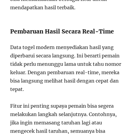
mendapatkan hasil terbaik.
Pembaruan Hasil Secara Real-Time
Data togel modern menyediakan hasil yang
diperbarui secara langsung. Ini berarti pemain
tidak perlu menunggu lama untuk tahu nomor
keluar. Dengan pembaruan real-time, mereka
bisa langsung melihat hasil dengan cepat dan
tepat.
Fitur ini penting supaya pemain bisa segera
melakukan langkah selanjutnya. Contohnya,
jika ingin memasang taruhan lagi atau
mengecek hasil taruhan, semuanya bisa