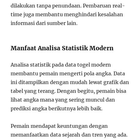
dilakukan tanpa penundaan. Pembaruan real-
time juga membantu menghindari kesalahan
informasi dari sumber lain.
Manfaat Analisa Statistik Modern
Analisa statistik pada data togel modern
membantu pemain mengerti pola angka. Data
ini ditampilkan dengan mudah lewat grafik dan
tabel yang terang. Dengan begitu, pemain bisa
lihat angka mana yang sering muncul dan
prediksi angka berikutnya lebih baik.
Pemain mendapat keuntungan dengan
memanfaatkan data sejarah dan tren yang ada.