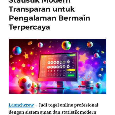
Transparan untuk
Pengalaman Bermain
Terpercaya
Launchcrew
– Judi togel online profesional
dengan sistem aman dan statistik modern