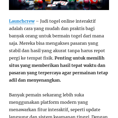
Launchcrew
– Judi togel online interaktif
adalah cara yang mudah dan praktis bagi
banyak orang untuk bermain togel dari mana
saja. Mereka bisa mengakses pasaran yang
stabil dan hasil yang akurat tanpa harus repot
pergi ke tempat fisik.
Penting untuk memilih
situs yang memberikan hasil tepat waktu dan
pasaran yang terpercaya agar permainan tetap
adil dan menyenangkan.
Banyak pemain sekarang lebih suka
menggunakan platform modern yang
menawarkan fitur interaktif, seperti update
langsung dan sistem keamanan tinggi. Dengan