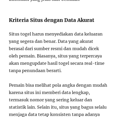
Kriteria Situs dengan Data Akurat
Situs togel harus menyediakan data keluaran
yang segera dan benar. Data yang akurat
berasal dari sumber resmi dan mudah dicek
oleh pemain. Biasanya, situs yang terpercaya
akan mengupdate hasil togel secara real-time
tanpa penundaan berarti.
Pemain bisa melihat pola angka dengan mudah
karena situs ini memberi data lengkap,
termasuk nomor yang sering keluar dan
statistik lain. Selain itu, situs yang bagus selalu
menjaga data tetap konsisten tanpa adanya