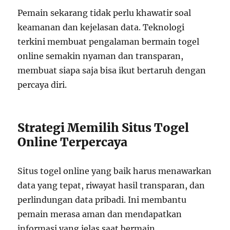
Pemain sekarang tidak perlu khawatir soal
keamanan dan kejelasan data. Teknologi
terkini membuat pengalaman bermain togel
online semakin nyaman dan transparan,
membuat siapa saja bisa ikut bertaruh dengan
percaya diri.
Strategi Memilih Situs Togel
Online Terpercaya
Situs togel online yang baik harus menawarkan
data yang tepat, riwayat hasil transparan, dan
perlindungan data pribadi. Ini membantu
pemain merasa aman dan mendapatkan
informasi yang jelas saat bermain.