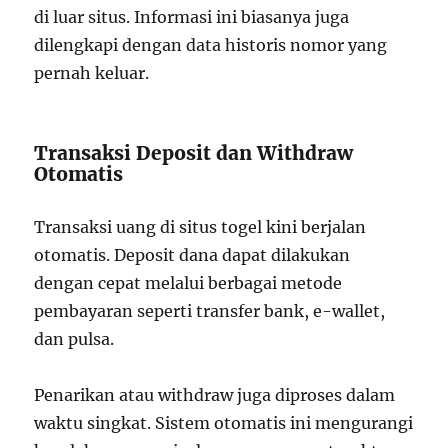
di luar situs. Informasi ini biasanya juga
dilengkapi dengan data historis nomor yang
pernah keluar.
Transaksi Deposit dan Withdraw
Otomatis
Transaksi uang di situs togel kini berjalan
otomatis. Deposit dana dapat dilakukan
dengan cepat melalui berbagai metode
pembayaran seperti transfer bank, e-wallet,
dan pulsa.
Penarikan atau withdraw juga diproses dalam
waktu singkat. Sistem otomatis ini mengurangi