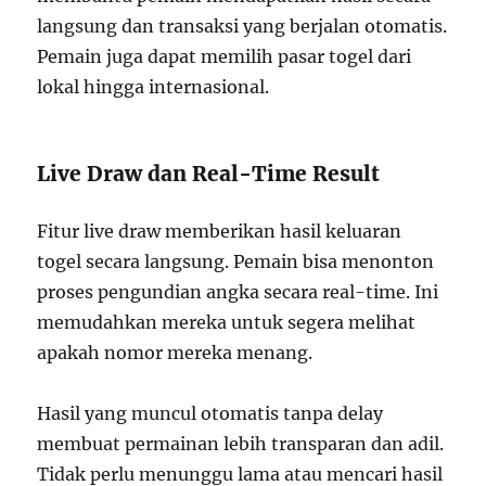
langsung dan transaksi yang berjalan otomatis.
Pemain juga dapat memilih pasar togel dari
lokal hingga internasional.
Live Draw dan Real-Time Result
Fitur live draw memberikan hasil keluaran
togel secara langsung. Pemain bisa menonton
proses pengundian angka secara real-time. Ini
memudahkan mereka untuk segera melihat
apakah nomor mereka menang.
Hasil yang muncul otomatis tanpa delay
membuat permainan lebih transparan dan adil.
Tidak perlu menunggu lama atau mencari hasil