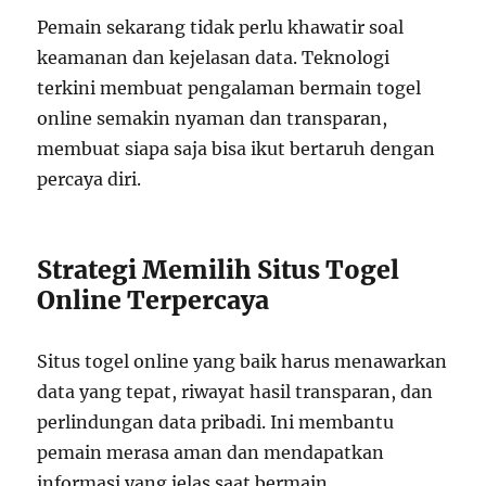
Pemain sekarang tidak perlu khawatir soal
keamanan dan kejelasan data. Teknologi
terkini membuat pengalaman bermain togel
online semakin nyaman dan transparan,
membuat siapa saja bisa ikut bertaruh dengan
percaya diri.
Strategi Memilih Situs Togel
Online Terpercaya
Situs togel online yang baik harus menawarkan
data yang tepat, riwayat hasil transparan, dan
perlindungan data pribadi. Ini membantu
pemain merasa aman dan mendapatkan
informasi yang jelas saat bermain.