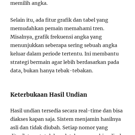
memilih angka.
Selain itu, ada fitur grafik dan tabel yang
memudahkan pemain memahami tren.
Misalnya, grafik frekuensi angka yang
menunjukkan seberapa sering sebuah angka
keluar dalam periode tertentu. Ini membantu
strategi bermain agar lebih berdasarkan pada
data, bukan hanya tebak-tebakan.
Keterbukaan Hasil Undian
Hasil undian tersedia secara real-time dan bisa
diakses kapan saja. Sistem menjamin hasilnya
asli dan tidak diubah. Setiap nomor yang