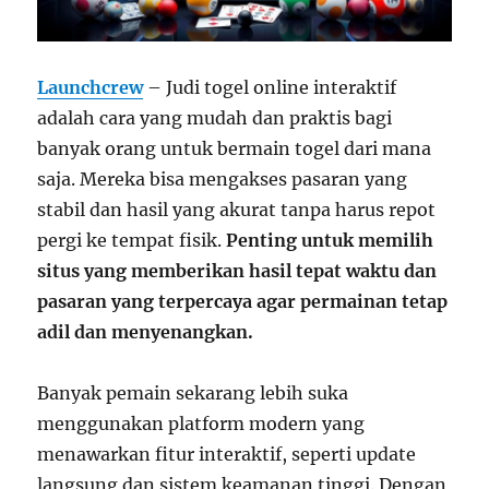
Launchcrew
– Judi togel online interaktif
adalah cara yang mudah dan praktis bagi
banyak orang untuk bermain togel dari mana
saja. Mereka bisa mengakses pasaran yang
stabil dan hasil yang akurat tanpa harus repot
pergi ke tempat fisik.
Penting untuk memilih
situs yang memberikan hasil tepat waktu dan
pasaran yang terpercaya agar permainan tetap
adil dan menyenangkan.
Banyak pemain sekarang lebih suka
menggunakan platform modern yang
menawarkan fitur interaktif, seperti update
langsung dan sistem keamanan tinggi. Dengan