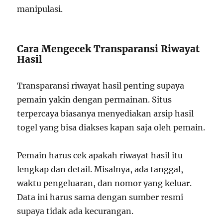
manipulasi.
Cara Mengecek Transparansi Riwayat
Hasil
Transparansi riwayat hasil penting supaya
pemain yakin dengan permainan. Situs
terpercaya biasanya menyediakan arsip hasil
togel yang bisa diakses kapan saja oleh pemain.
Pemain harus cek apakah riwayat hasil itu
lengkap dan detail. Misalnya, ada tanggal,
waktu pengeluaran, dan nomor yang keluar.
Data ini harus sama dengan sumber resmi
supaya tidak ada kecurangan.