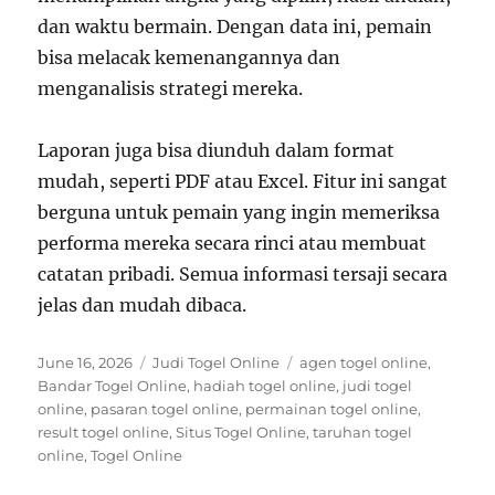
dan waktu bermain. Dengan data ini, pemain
bisa melacak kemenangannya dan
menganalisis strategi mereka.
Laporan juga bisa diunduh dalam format
mudah, seperti PDF atau Excel. Fitur ini sangat
berguna untuk pemain yang ingin memeriksa
performa mereka secara rinci atau membuat
catatan pribadi. Semua informasi tersaji secara
jelas dan mudah dibaca.
P
C
T
June 16, 2026
Judi Togel Online
agen togel online
,
o
a
a
Bandar Togel Online
,
hadiah togel online
,
judi togel
s
t
g
online
,
pasaran togel online
,
permainan togel online
,
t
e
s
result togel online
,
Situs Togel Online
,
taruhan togel
e
g
online
,
Togel Online
d
o