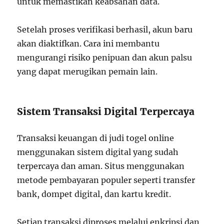
untuk memastikan keabsahan data.
Setelah proses verifikasi berhasil, akun baru
akan diaktifkan. Cara ini membantu
mengurangi risiko penipuan dan akun palsu
yang dapat merugikan pemain lain.
Sistem Transaksi Digital Terpercaya
Transaksi keuangan di judi togel online
menggunakan sistem digital yang sudah
terpercaya dan aman. Situs menggunakan
metode pembayaran populer seperti transfer
bank, dompet digital, dan kartu kredit.
Setiap transaksi diproses melalui enkripsi dan