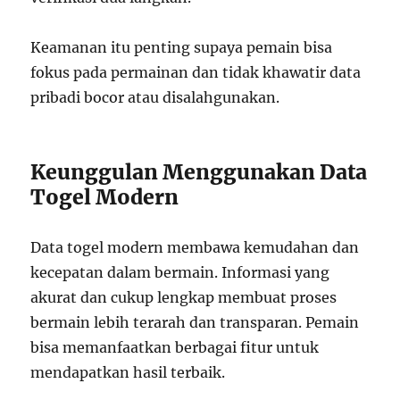
Keamanan itu penting supaya pemain bisa
fokus pada permainan dan tidak khawatir data
pribadi bocor atau disalahgunakan.
Keunggulan Menggunakan Data
Togel Modern
Data togel modern membawa kemudahan dan
kecepatan dalam bermain. Informasi yang
akurat dan cukup lengkap membuat proses
bermain lebih terarah dan transparan. Pemain
bisa memanfaatkan berbagai fitur untuk
mendapatkan hasil terbaik.