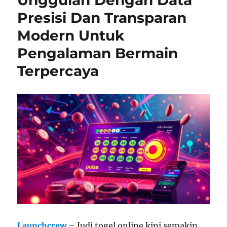
Unggulan Dengan Data
Presisi Dan Transparan
Modern Untuk
Pengalaman Bermain
Terpercaya
Launchcrew
– Judi togel online kini semakin