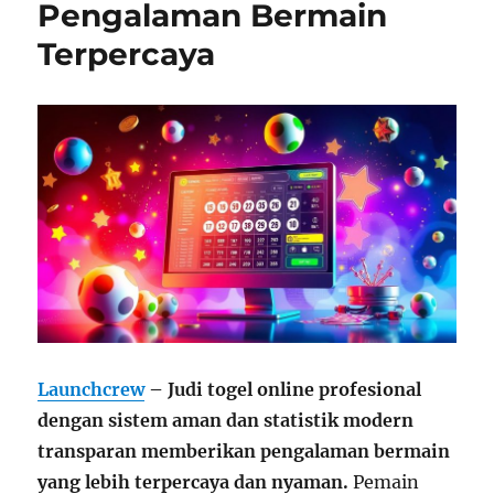
Pengalaman Bermain
Terpercaya
Launchcrew
– Judi togel online profesional
dengan sistem aman dan statistik modern
transparan memberikan pengalaman bermain
yang lebih terpercaya dan nyaman.
Pemain