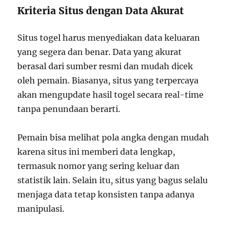
Kriteria Situs dengan Data Akurat
Situs togel harus menyediakan data keluaran
yang segera dan benar. Data yang akurat
berasal dari sumber resmi dan mudah dicek
oleh pemain. Biasanya, situs yang terpercaya
akan mengupdate hasil togel secara real-time
tanpa penundaan berarti.
Pemain bisa melihat pola angka dengan mudah
karena situs ini memberi data lengkap,
termasuk nomor yang sering keluar dan
statistik lain. Selain itu, situs yang bagus selalu
menjaga data tetap konsisten tanpa adanya
manipulasi.