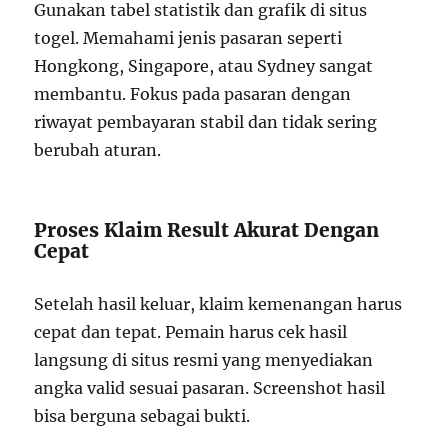
Gunakan tabel statistik dan grafik di situs
togel. Memahami jenis pasaran seperti
Hongkong, Singapore, atau Sydney sangat
membantu. Fokus pada pasaran dengan
riwayat pembayaran stabil dan tidak sering
berubah aturan.
Proses Klaim Result Akurat Dengan
Cepat
Setelah hasil keluar, klaim kemenangan harus
cepat dan tepat. Pemain harus cek hasil
langsung di situs resmi yang menyediakan
angka valid sesuai pasaran. Screenshot hasil
bisa berguna sebagai bukti.