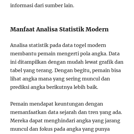
informasi dari sumber lain.
Manfaat Analisa Statistik Modern
Analisa statistik pada data togel modern
membantu pemain mengerti pola angka. Data
ini ditampilkan dengan mudah lewat grafik dan
tabel yang terang. Dengan begitu, pemain bisa
lihat angka mana yang sering muncul dan
prediksi angka berikutnya lebih baik.
Pemain mendapat keuntungan dengan
memanfaatkan data sejarah dan tren yang ada.
Mereka dapat menghindari angka yang jarang
muncul dan fokus pada angka yang punya