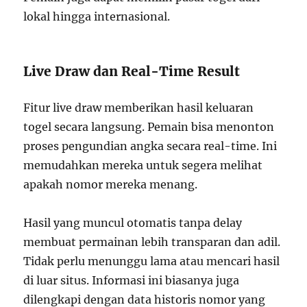
lokal hingga internasional.
Live Draw dan Real-Time Result
Fitur live draw memberikan hasil keluaran
togel secara langsung. Pemain bisa menonton
proses pengundian angka secara real-time. Ini
memudahkan mereka untuk segera melihat
apakah nomor mereka menang.
Hasil yang muncul otomatis tanpa delay
membuat permainan lebih transparan dan adil.
Tidak perlu menunggu lama atau mencari hasil
di luar situs. Informasi ini biasanya juga
dilengkapi dengan data historis nomor yang