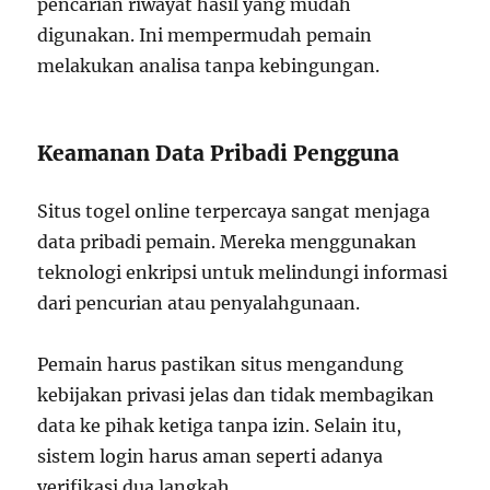
pencarian riwayat hasil yang mudah
digunakan. Ini mempermudah pemain
melakukan analisa tanpa kebingungan.
Keamanan Data Pribadi Pengguna
Situs togel online terpercaya sangat menjaga
data pribadi pemain. Mereka menggunakan
teknologi enkripsi untuk melindungi informasi
dari pencurian atau penyalahgunaan.
Pemain harus pastikan situs mengandung
kebijakan privasi jelas dan tidak membagikan
data ke pihak ketiga tanpa izin. Selain itu,
sistem login harus aman seperti adanya
verifikasi dua langkah.