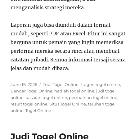
menganalisis strategi mereka.
Laporan juga bisa diunduh dalam format
mudah, seperti PDF atau Excel. Fitur ini sangat
berguna untuk pemain yang ingin memeriksa
performa mereka secara rinci atau membuat
catatan pribadi. Semua informasi tersaji secara
jelas dan mudah dibaca.
P
C
T
June 16, 2026
Judi Togel Online
agen togel online
,
o
a
a
Bandar Togel Online
,
hadiah togel online
,
judi togel
s
t
g
online
,
pasaran togel online
,
permainan togel online
,
t
e
s
result togel online
,
Situs Togel Online
,
taruhan togel
e
g
online
,
Togel Online
d
o
o
r
n
i
Judi Togel Online
e