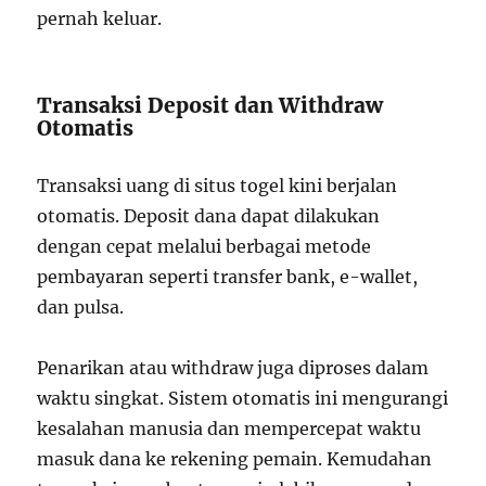
pernah keluar.
Transaksi Deposit dan Withdraw
Otomatis
Transaksi uang di situs togel kini berjalan
otomatis. Deposit dana dapat dilakukan
dengan cepat melalui berbagai metode
pembayaran seperti transfer bank, e-wallet,
dan pulsa.
Penarikan atau withdraw juga diproses dalam
waktu singkat. Sistem otomatis ini mengurangi
kesalahan manusia dan mempercepat waktu
masuk dana ke rekening pemain. Kemudahan