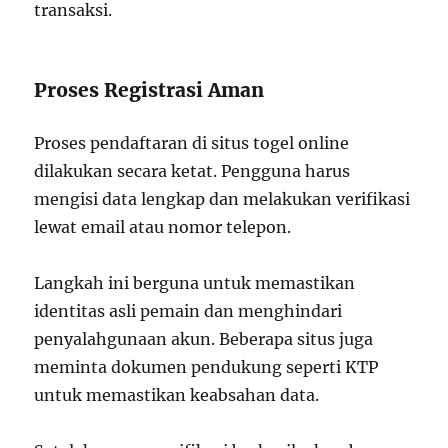
transaksi.
Proses Registrasi Aman
Proses pendaftaran di situs togel online
dilakukan secara ketat. Pengguna harus
mengisi data lengkap dan melakukan verifikasi
lewat email atau nomor telepon.
Langkah ini berguna untuk memastikan
identitas asli pemain dan menghindari
penyalahgunaan akun. Beberapa situs juga
meminta dokumen pendukung seperti KTP
untuk memastikan keabsahan data.