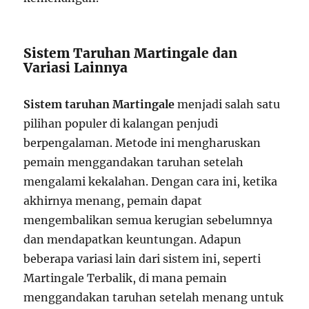
Sistem Taruhan Martingale dan
Variasi Lainnya
Sistem taruhan Martingale
menjadi salah satu
pilihan populer di kalangan penjudi
berpengalaman. Metode ini mengharuskan
pemain menggandakan taruhan setelah
mengalami kekalahan. Dengan cara ini, ketika
akhirnya menang, pemain dapat
mengembalikan semua kerugian sebelumnya
dan mendapatkan keuntungan. Adapun
beberapa variasi lain dari sistem ini, seperti
Martingale Terbalik, di mana pemain
menggandakan taruhan setelah menang untuk