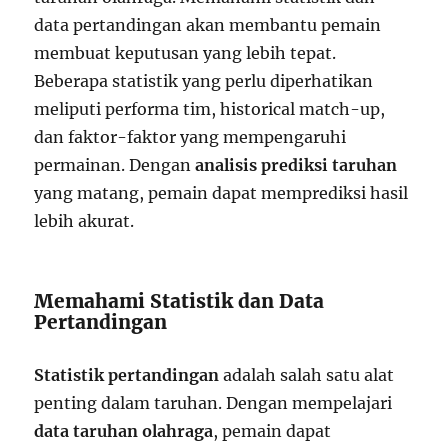
data pertandingan akan membantu pemain
membuat keputusan yang lebih tepat.
Beberapa statistik yang perlu diperhatikan
meliputi performa tim, historical match-up,
dan faktor-faktor yang mempengaruhi
permainan. Dengan
analisis prediksi taruhan
yang matang, pemain dapat memprediksi hasil
lebih akurat.
Memahami Statistik dan Data
Pertandingan
Statistik pertandingan
adalah salah satu alat
penting dalam taruhan. Dengan mempelajari
data taruhan olahraga
, pemain dapat