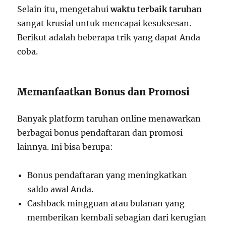
Selain itu, mengetahui
waktu terbaik taruhan
sangat krusial untuk mencapai kesuksesan.
Berikut adalah beberapa trik yang dapat Anda
coba.
Memanfaatkan Bonus dan Promosi
Banyak platform taruhan online menawarkan
berbagai bonus pendaftaran dan promosi
lainnya. Ini bisa berupa:
Bonus pendaftaran yang meningkatkan
saldo awal Anda.
Cashback mingguan atau bulanan yang
memberikan kembali sebagian dari kerugian