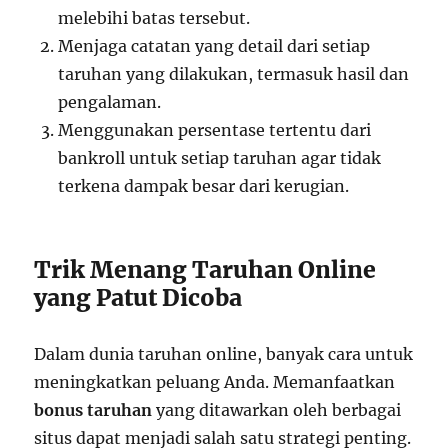
melebihi batas tersebut.
Menjaga catatan yang detail dari setiap
taruhan yang dilakukan, termasuk hasil dan
pengalaman.
Menggunakan persentase tertentu dari
bankroll untuk setiap taruhan agar tidak
terkena dampak besar dari kerugian.
Trik Menang Taruhan Online
yang Patut Dicoba
Dalam dunia taruhan online, banyak cara untuk
meningkatkan peluang Anda. Memanfaatkan
bonus taruhan
yang ditawarkan oleh berbagai
situs dapat menjadi salah satu strategi penting.