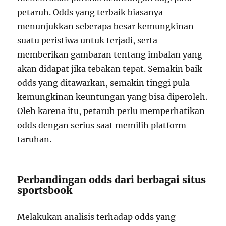
petaruh. Odds yang terbaik biasanya
menunjukkan seberapa besar kemungkinan
suatu peristiwa untuk terjadi, serta
memberikan gambaran tentang imbalan yang
akan didapat jika tebakan tepat. Semakin baik
odds yang ditawarkan, semakin tinggi pula
kemungkinan keuntungan yang bisa diperoleh.
Oleh karena itu, petaruh perlu memperhatikan
odds dengan serius saat memilih platform
taruhan.
Perbandingan odds dari berbagai situs
sportsbook
Melakukan analisis terhadap odds yang