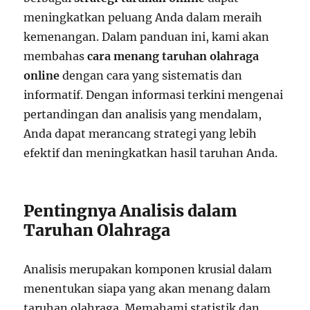
meningkatkan peluang Anda dalam meraih
kemenangan. Dalam panduan ini, kami akan
membahas
cara menang taruhan olahraga
online
dengan cara yang sistematis dan
informatif. Dengan informasi terkini mengenai
pertandingan dan analisis yang mendalam,
Anda dapat merancang strategi yang lebih
efektif dan meningkatkan hasil taruhan Anda.
Pentingnya Analisis dalam
Taruhan Olahraga
Analisis merupakan komponen krusial dalam
menentukan siapa yang akan menang dalam
taruhan olahraga. Memahami statistik dan