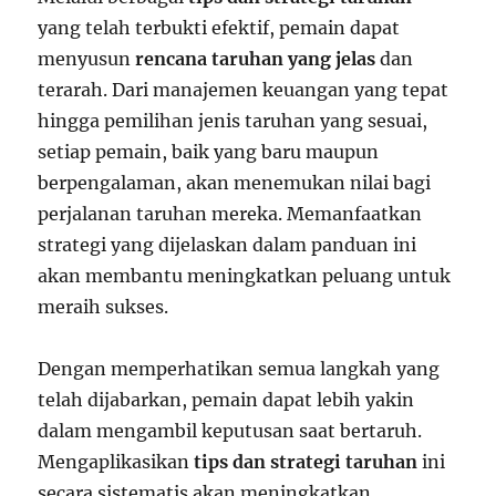
yang telah terbukti efektif, pemain dapat
menyusun
rencana taruhan yang jelas
dan
terarah. Dari manajemen keuangan yang tepat
hingga pemilihan jenis taruhan yang sesuai,
setiap pemain, baik yang baru maupun
berpengalaman, akan menemukan nilai bagi
perjalanan taruhan mereka. Memanfaatkan
strategi yang dijelaskan dalam panduan ini
akan membantu meningkatkan peluang untuk
meraih sukses.
Dengan memperhatikan semua langkah yang
telah dijabarkan, pemain dapat lebih yakin
dalam mengambil keputusan saat bertaruh.
Mengaplikasikan
tips dan strategi taruhan
ini
secara sistematis akan meningkatkan