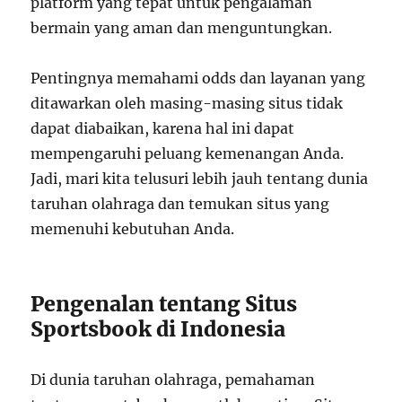
platform yang tepat untuk pengalaman
bermain yang aman dan menguntungkan.
Pentingnya memahami odds dan layanan yang
ditawarkan oleh masing-masing situs tidak
dapat diabaikan, karena hal ini dapat
mempengaruhi peluang kemenangan Anda.
Jadi, mari kita telusuri lebih jauh tentang dunia
taruhan olahraga dan temukan situs yang
memenuhi kebutuhan Anda.
Pengenalan tentang Situs
Sportsbook di Indonesia
Di dunia taruhan olahraga, pemahaman