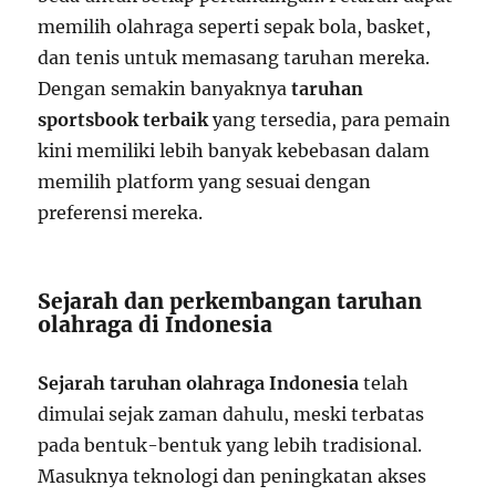
memilih olahraga seperti sepak bola, basket,
dan tenis untuk memasang taruhan mereka.
Dengan semakin banyaknya
taruhan
sportsbook terbaik
yang tersedia, para pemain
kini memiliki lebih banyak kebebasan dalam
memilih platform yang sesuai dengan
preferensi mereka.
Sejarah dan perkembangan taruhan
olahraga di Indonesia
Sejarah taruhan olahraga Indonesia
telah
dimulai sejak zaman dahulu, meski terbatas
pada bentuk-bentuk yang lebih tradisional.
Masuknya teknologi dan peningkatan akses