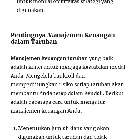
untuk menilai efektivitas strategi yang
digunakan.
Pentingnya Manajemen Keuangan
dalam Taruhan
Manajemen keuangan taruhan
yang baik
adalah kunci untuk menjaga kestabilan modal
Anda. Mengelola bankroll dan
memperhitungkan risiko setiap taruhan akan
membantu Anda tetap dalam kendali. Berikut
adalah beberapa cara untuk mengatur
manajemen keuangan Anda:
Menentukan jumlah dana yang akan
digunakan untuk taruhan dan tidak