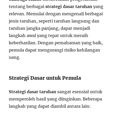
tentang berbagai
strategi dasar taruhan
yang
relevan. Memulai dengan mengenali berbagai
jenis taruhan, seperti taruhan langsung dan
taruhan jangka panjang, dapat menjadi
langkah awal yang tepat untuk meraih
keberhasilan. Dengan pemahaman yang baik,
pemula dapat mengurangi risiko kehilangan
uang.
Strategi Dasar untuk Pemula
Strategi dasar taruhan
sangat esensial untuk
memperoleh hasil yang diinginkan. Beberapa
langkah yang dapat diambil antara lain: