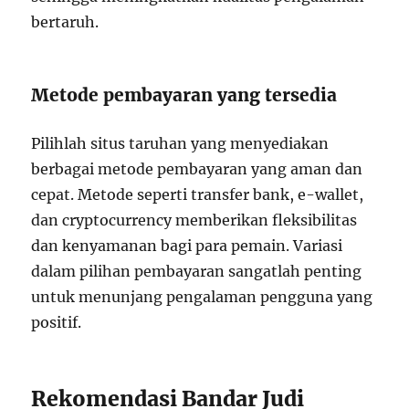
bertaruh.
Metode pembayaran yang tersedia
Pilihlah situs taruhan yang menyediakan
berbagai metode pembayaran yang aman dan
cepat. Metode seperti transfer bank, e-wallet,
dan cryptocurrency memberikan fleksibilitas
dan kenyamanan bagi para pemain. Variasi
dalam pilihan pembayaran sangatlah penting
untuk menunjang pengalaman pengguna yang
positif.
Rekomendasi Bandar Judi