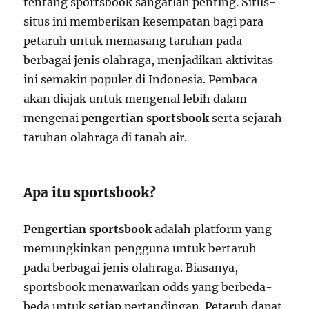
tentang sportsbook sangatlah penting. Situs-
situs ini memberikan kesempatan bagi para
petaruh untuk memasang taruhan pada
berbagai jenis olahraga, menjadikan aktivitas
ini semakin populer di Indonesia. Pembaca
akan diajak untuk mengenal lebih dalam
mengenai
pengertian sportsbook
serta sejarah
taruhan olahraga di tanah air.
Apa itu sportsbook?
Pengertian sportsbook
adalah platform yang
memungkinkan pengguna untuk bertaruh
pada berbagai jenis olahraga. Biasanya,
sportsbook menawarkan odds yang berbeda-
beda untuk setiap pertandingan. Petaruh dapat