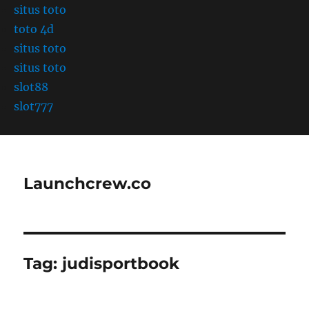
situs toto
toto 4d
situs toto
situs toto
slot88
slot777
Launchcrew.co
Tag:
judisportbook