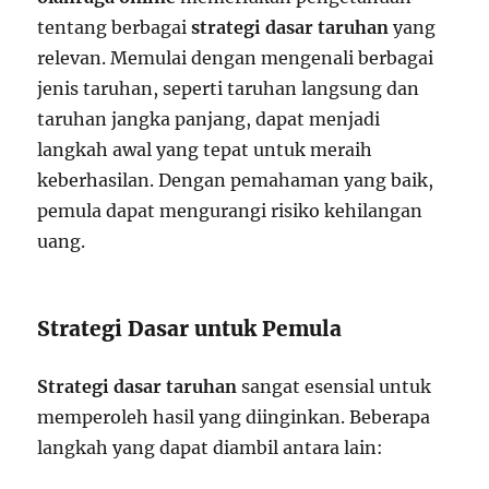
tentang berbagai
strategi dasar taruhan
yang
relevan. Memulai dengan mengenali berbagai
jenis taruhan, seperti taruhan langsung dan
taruhan jangka panjang, dapat menjadi
langkah awal yang tepat untuk meraih
keberhasilan. Dengan pemahaman yang baik,
pemula dapat mengurangi risiko kehilangan
uang.
Strategi Dasar untuk Pemula
Strategi dasar taruhan
sangat esensial untuk
memperoleh hasil yang diinginkan. Beberapa
langkah yang dapat diambil antara lain: