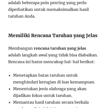
adalah beberapa poin penting yang perlu
diperhatikan untuk memaksimalkan hasil
taruhan Anda.
Memiliki Rencana Taruhan yang Jelas
Membangun
rencana taruhan yang jelas
adalah langkah awal yang tidak bisa diabaikan.
Rencana ini harus mencakup hal-hal berikut:
Menetapkan batas taruhan untuk
menghindari kerugian di luar kemampuan.
Menentukan jenis olahraga yang akan
dijadikan fokus untuk taruhan.
Memantau hasil taruhan secara berkala