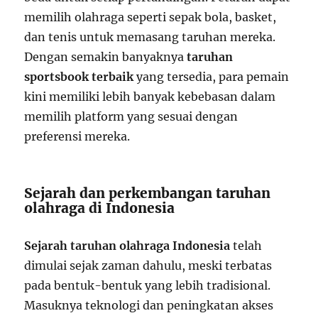
memilih olahraga seperti sepak bola, basket,
dan tenis untuk memasang taruhan mereka.
Dengan semakin banyaknya
taruhan
sportsbook terbaik
yang tersedia, para pemain
kini memiliki lebih banyak kebebasan dalam
memilih platform yang sesuai dengan
preferensi mereka.
Sejarah dan perkembangan taruhan
olahraga di Indonesia
Sejarah taruhan olahraga Indonesia
telah
dimulai sejak zaman dahulu, meski terbatas
pada bentuk-bentuk yang lebih tradisional.
Masuknya teknologi dan peningkatan akses