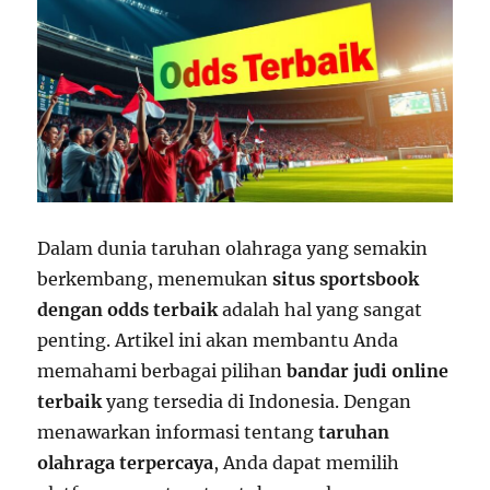
Dalam dunia taruhan olahraga yang semakin
berkembang, menemukan
situs sportsbook
dengan odds terbaik
adalah hal yang sangat
penting. Artikel ini akan membantu Anda
memahami berbagai pilihan
bandar judi online
terbaik
yang tersedia di Indonesia. Dengan
menawarkan informasi tentang
taruhan
olahraga terpercaya
, Anda dapat memilih