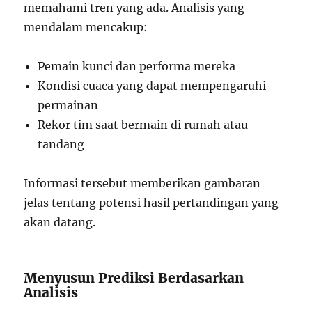
memahami tren yang ada. Analisis yang
mendalam mencakup:
Pemain kunci dan performa mereka
Kondisi cuaca yang dapat mempengaruhi
permainan
Rekor tim saat bermain di rumah atau
tandang
Informasi tersebut memberikan gambaran
jelas tentang potensi hasil pertandingan yang
akan datang.
Menyusun Prediksi Berdasarkan
Analisis