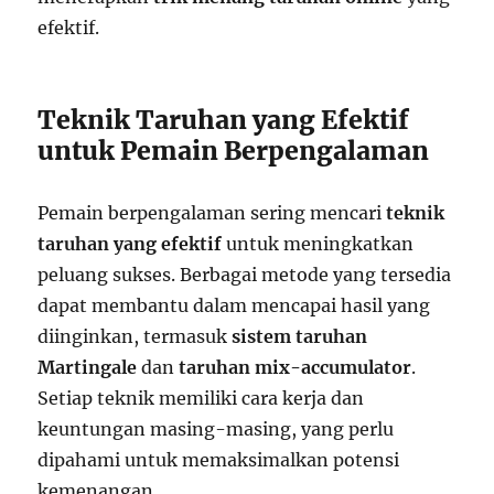
efektif.
Teknik Taruhan yang Efektif
untuk Pemain Berpengalaman
Pemain berpengalaman sering mencari
teknik
taruhan yang efektif
untuk meningkatkan
peluang sukses. Berbagai metode yang tersedia
dapat membantu dalam mencapai hasil yang
diinginkan, termasuk
sistem taruhan
Martingale
dan
taruhan mix-accumulator
.
Setiap teknik memiliki cara kerja dan
keuntungan masing-masing, yang perlu
dipahami untuk memaksimalkan potensi
kemenangan.