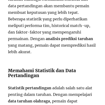
data pertandingan akan membantu pemain
membuat keputusan yang lebih tepat.
Beberapa statistik yang perlu diperhatikan
meliputi performa tim, historical match-up,
dan faktor-faktor yang mempengaruhi
permainan. Dengan
analisis prediksi taruhan
yang matang, pemain dapat memprediksi hasil
lebih akurat.
Memahami Statistik dan Data
Pertandingan
Statistik pertandingan
adalah salah satu alat
penting dalam taruhan. Dengan mempelajari
data taruhan olahraga
, pemain dapat