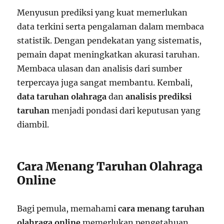
Menyusun prediksi yang kuat memerlukan
data terkini serta pengalaman dalam membaca
statistik. Dengan pendekatan yang sistematis,
pemain dapat meningkatkan akurasi taruhan.
Membaca ulasan dan analisis dari sumber
terpercaya juga sangat membantu. Kembali,
data taruhan olahraga
dan
analisis prediksi
taruhan
menjadi pondasi dari keputusan yang
diambil.
Cara Menang Taruhan Olahraga
Online
Bagi pemula, memahami
cara menang taruhan
olahraga online
memerlukan pengetahuan