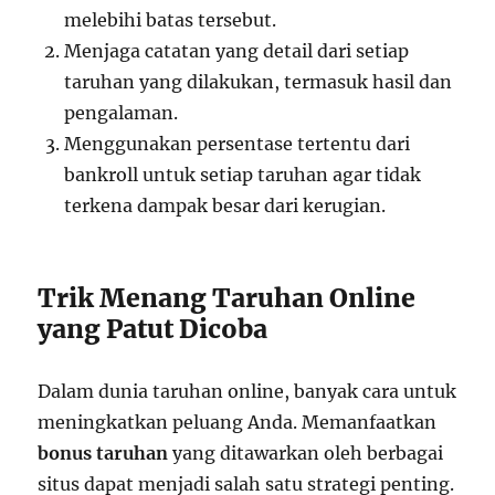
melebihi batas tersebut.
Menjaga catatan yang detail dari setiap
taruhan yang dilakukan, termasuk hasil dan
pengalaman.
Menggunakan persentase tertentu dari
bankroll untuk setiap taruhan agar tidak
terkena dampak besar dari kerugian.
Trik Menang Taruhan Online
yang Patut Dicoba
Dalam dunia taruhan online, banyak cara untuk
meningkatkan peluang Anda. Memanfaatkan
bonus taruhan
yang ditawarkan oleh berbagai
situs dapat menjadi salah satu strategi penting.