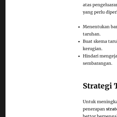
atas pengeluara
yang perlu dipe
Menentukan bank
taruhan.
Buat skema taru
kerugian.
Hindari mengeja
sembarangan.
Strategi
Untuk meningka
penerapan
stra
bettor berpeng