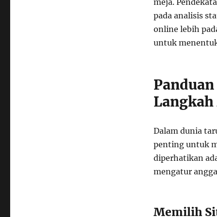
meja. Pendekata
pada analisis st
online lebih pa
untuk menentuka
Panduan 
Langkah 
Dalam dunia tar
penting untuk m
diperhatikan ad
mengatur angga
Memilih Si