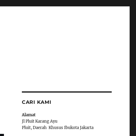
CARI KAMI
Alamat
Jl Pluit Karang Ayu
Pluit, Daerah Khusus Ibukota Jakarta