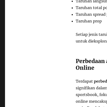
Taruhan langsu
Taruhan total p
Taruhan spread 
Taruhan prop
Setiap jenis tar
untuk dieksplor
Perbedaan 
Online
Terdapat
perbed
signifikan dalam
sportsbook, fok
online mencakup