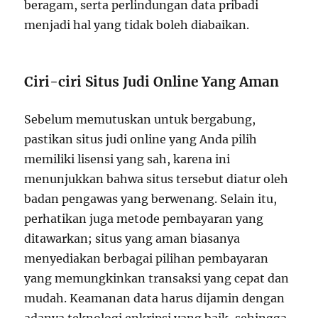
beragam, serta perlindungan data pribadi
menjadi hal yang tidak boleh diabaikan.
Ciri-ciri Situs Judi Online Yang Aman
Sebelum memutuskan untuk bergabung,
pastikan situs judi online yang Anda pilih
memiliki lisensi yang sah, karena ini
menunjukkan bahwa situs tersebut diatur oleh
badan pengawas yang berwenang. Selain itu,
perhatikan juga metode pembayaran yang
ditawarkan; situs yang aman biasanya
menyediakan berbagai pilihan pembayaran
yang memungkinkan transaksi yang cepat dan
mudah. Keamanan data harus dijamin dengan
adanya teknologi enkripsi yang baik, sehingga