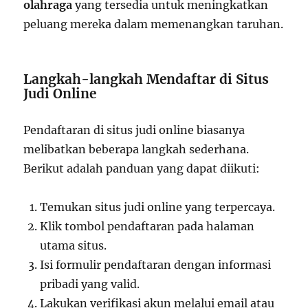
olahraga
yang tersedia untuk meningkatkan
peluang mereka dalam memenangkan taruhan.
Langkah-langkah Mendaftar di Situs
Judi Online
Pendaftaran di situs judi online biasanya
melibatkan beberapa langkah sederhana.
Berikut adalah panduan yang dapat diikuti:
Temukan situs judi online yang terpercaya.
Klik tombol pendaftaran pada halaman
utama situs.
Isi formulir pendaftaran dengan informasi
pribadi yang valid.
Lakukan verifikasi akun melalui email atau