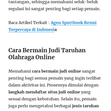
tantangan, sehingga memahami seluk-beluk
regulasi ini sangat penting bagi setiap pemain.
Baca Artikel Terkait :
Agen Sportbook Resmi
Terpercaya di Indonesi
a
Cara Bermain Judi Taruhan
Olahraga Online
Memahami
cara bermain judi online
sangat
penting bagi semua pemain yang ingin terlibat
dalam aktivitas ini. Prosesnya dimulai dengan
langkah mendaftar situs judi online
yang
sesuai dengan kebutuhan. Selain itu, pemain
juga perlu mengetahui berbagai
jenis taruhan