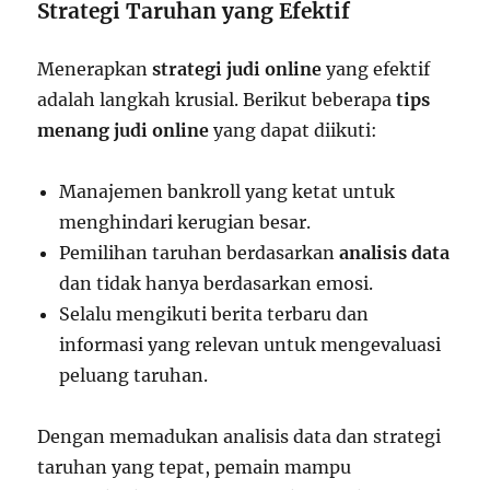
Strategi Taruhan yang Efektif
Menerapkan
strategi judi online
yang efektif
adalah langkah krusial. Berikut beberapa
tips
menang judi online
yang dapat diikuti:
Manajemen bankroll yang ketat untuk
menghindari kerugian besar.
Pemilihan taruhan berdasarkan
analisis data
dan tidak hanya berdasarkan emosi.
Selalu mengikuti berita terbaru dan
informasi yang relevan untuk mengevaluasi
peluang taruhan.
Dengan memadukan analisis data dan strategi
taruhan yang tepat, pemain mampu