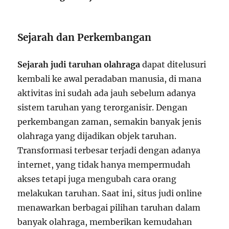
Sejarah dan Perkembangan
Sejarah judi taruhan olahraga
dapat ditelusuri
kembali ke awal peradaban manusia, di mana
aktivitas ini sudah ada jauh sebelum adanya
sistem taruhan yang terorganisir. Dengan
perkembangan zaman, semakin banyak jenis
olahraga yang dijadikan objek taruhan.
Transformasi terbesar terjadi dengan adanya
internet, yang tidak hanya mempermudah
akses tetapi juga mengubah cara orang
melakukan taruhan. Saat ini, situs judi online
menawarkan berbagai pilihan taruhan dalam
banyak olahraga, memberikan kemudahan