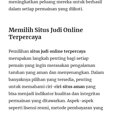
meningkatkan peluang mereka untuk berhasil
dalam setiap permainan yang diikuti.
Memilih Situs Judi Online
Terpercaya
Pemilihan
situs judi online terpercaya
merupakan langkah penting bagi setiap
pemain yang ingin merasakan pengalaman
taruhan yang aman dan menyenangkan. Dalam
banyaknya pilihan yang tersedia, penting
untuk memahami ciri-
ciri situs aman
yang
bisa menjadi indikator kualitas dan integritas
permainan yang ditawarkan. Aspek-aspek
seperti lisensi resmi, metode pembayaran yang