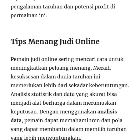
pengalaman taruhan dan potensi profit di
permainan ini.
Tips Menang Judi Online
Pemain judi online sering mencari cara untuk
meningkatkan peluang menang. Meraih
kesuksesan dalam dunia taruhan ini
memerlukan lebih dari sekadar keberuntungan.
Analisis statistik dan data yang akurat bisa
menjadi alat berharga dalam merumuskan
keputusan. Dengan menggunakan
analisis
data
, pemain dapat memahami tren dan pola
yang dapat membantu dalam memilih taruhan
yang lebih menguntungkan.