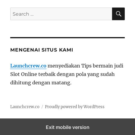
S
S
E
A
e
R
a
C
H
r
c
MENGENAI SITUS KAMI
h
f
Launchcrew.co
menyediakan Tips bermain judi
o
Slot Online terbaik dengan pola yang sudah
r
dihitung dengan matang.
:
Launchcrew.co
Proudly powered by WordPress
Exit mobile version