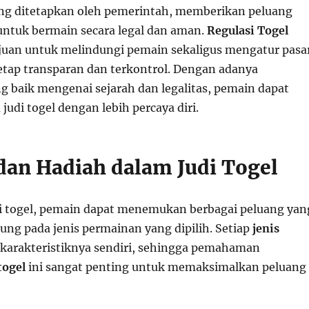
ng ditetapkan oleh pemerintah, memberikan peluang
ntuk bermain secara legal dan aman.
Regulasi Togel
juan untuk melindungi pemain sekaligus mengatur pasa
tetap transparan dan terkontrol. Dengan adanya
baik mengenai sejarah dan legalitas, pemain dapat
udi togel dengan lebih percaya diri.
dan Hadiah dalam Judi Togel
i togel, pemain dapat menemukan berbagai peluang yan
ung pada jenis permainan yang dipilih. Setiap
jenis
rakteristiknya sendiri, sehingga pemahaman
togel
ini sangat penting untuk memaksimalkan peluang