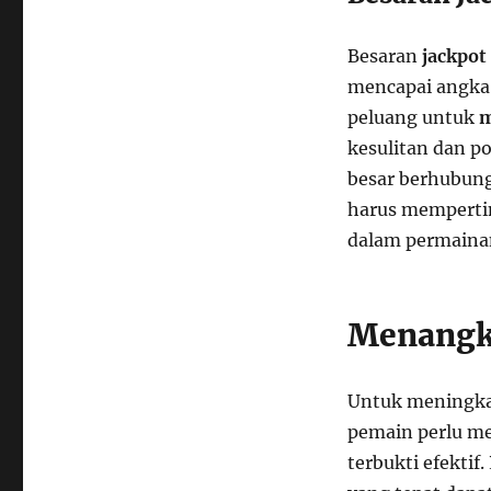
Besaran
jackpot
mencapai angka 
peluang untuk
m
kesulitan dan p
besar berhubun
harus memperti
dalam permainan
Menangka
Untuk meningka
pemain perlu me
terbukti efekti