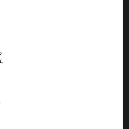
p
al
a