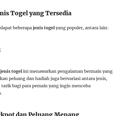
enis Togel yang Tersedia
erdapat beberapa
jenis togel
yang populer, antara lain:
g
g
jenis togel
ini menawarkan pengalaman bermain yang
an peluang dan hadiah juga bervariasi antara jenis,
tarik bagi para pemain yang ingin mencoba
.
ckpot dan Peluang Menang