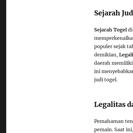
Sejarah Jud
Sejarah Togel
di
memperkenalkan 
populer sejak t
demikian,
Legal
daerah memiliki
ini menyebabkan
judi togel.
Legalitas d
Pemahaman te
pemain. Saat in