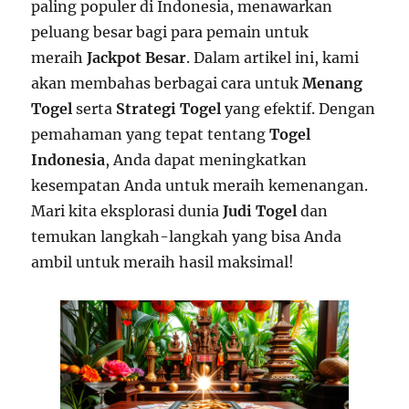
paling populer di Indonesia, menawarkan
peluang besar bagi para pemain untuk
meraih
Jackpot Besar
. Dalam artikel ini, kami
akan membahas berbagai cara untuk
Menang
Togel
serta
Strategi Togel
yang efektif. Dengan
pemahaman yang tepat tentang
Togel
Indonesia
, Anda dapat meningkatkan
kesempatan Anda untuk meraih kemenangan.
Mari kita eksplorasi dunia
Judi Togel
dan
temukan langkah-langkah yang bisa Anda
ambil untuk meraih hasil maksimal!