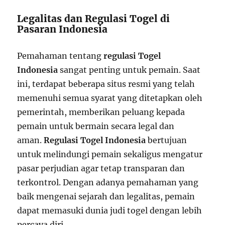
Legalitas dan Regulasi Togel di
Pasaran Indonesia
Pemahaman tentang
regulasi Togel
Indonesia
sangat penting untuk pemain. Saat
ini, terdapat beberapa situs resmi yang telah
memenuhi semua syarat yang ditetapkan oleh
pemerintah, memberikan peluang kepada
pemain untuk bermain secara legal dan
aman.
Regulasi Togel Indonesia
bertujuan
untuk melindungi pemain sekaligus mengatur
pasar perjudian agar tetap transparan dan
terkontrol. Dengan adanya pemahaman yang
baik mengenai sejarah dan legalitas, pemain
dapat memasuki dunia judi togel dengan lebih
percaya diri.