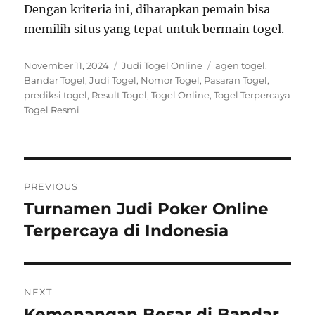
Dengan kriteria ini, diharapkan pemain bisa
memilih situs yang tepat untuk bermain togel.
P
C
T
November 11, 2024
Judi Togel Online
agen togel
,
o
a
a
Bandar Togel
,
Judi Togel
,
Nomor Togel
,
Pasaran Togel
,
s
t
g
prediksi togel
,
Result Togel
,
Togel Online
,
Togel Terpercaya
t
e
s
Togel Resmi
e
g
d
o
o
r
n
i
P
e
PREVIOUS
s
o
Turnamen Judi Poker Online
P
r
Terpercaya di Indonesia
s
e
t
v
i
n
NEXT
o
Kemenangan Besar di Bandar
N