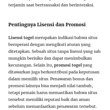
terjamin saat bertransaksi dan berinteraksi.
Pentingnya Lisensi dan Promosi
Lisensi togel
merupakan indikasi bahwa situs
beroperasi dengan mengikuti aturan yang
ditetapkan. Sebuah situs tanpa lisensi yang sah
mungkin berisiko dan dapat menimbulkan
kecurangan. Selain itu,
promosi togel
yang
ditawarkan juga berkontribusi pada keputusan
dalam memilih situs. Penawaran bonus dan
promosi lainnya bisa menjadi nilai tambah,
tetapi pemain harus memastikan bahwa situs
tersebut memiliki reputasi baik dan aman
sebelum memanfaatkan penawaran tersebut.