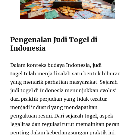
Pengenalan Judi Togel di
Indonesia
Dalam konteks budaya Indonesia,
judi
togel
telah menjadi salah satu bentuk hiburan
yang menarik perhatian masyarakat. Sejarah
judi togel di Indonesia menunjukkan evolusi
dari praktik perjudian yang tidak teratur
menjadi industri yang mendapatkan
pengakuan resmi. Dari
sejarah togel
, aspek
legalitas dan regulasi turut memainkan peran
penting dalam keberlangsungan praktik ini.