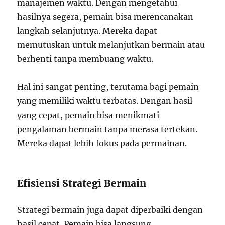
manajemen waktu. Dengan mengetahui
hasilnya segera, pemain bisa merencanakan
langkah selanjutnya. Mereka dapat
memutuskan untuk melanjutkan bermain atau
berhenti tanpa membuang waktu.
Hal ini sangat penting, terutama bagi pemain
yang memiliki waktu terbatas. Dengan hasil
yang cepat, pemain bisa menikmati
pengalaman bermain tanpa merasa tertekan.
Mereka dapat lebih fokus pada permainan.
Efisiensi Strategi Bermain
Strategi bermain juga dapat diperbaiki dengan
hasil cepat. Pemain bisa langsung