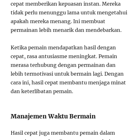
cepat memberikan kepuasan instan. Mereka
tidak perlu menunggu lama untuk mengetahui
apakah mereka menang. Ini membuat
permainan lebih menarik dan mendebarkan.
Ketika pemain mendapatkan hasil dengan
cepat, rasa antusiasme meningkat. Pemain
merasa terhubung dengan permainan dan
lebih termotivasi untuk bermain lagi. Dengan
cara ini, hasil cepat membantu menjaga minat
dan keterlibatan pemain.
Manajemen Waktu Bermain
Hasil cepat juga membantu pemain dalam