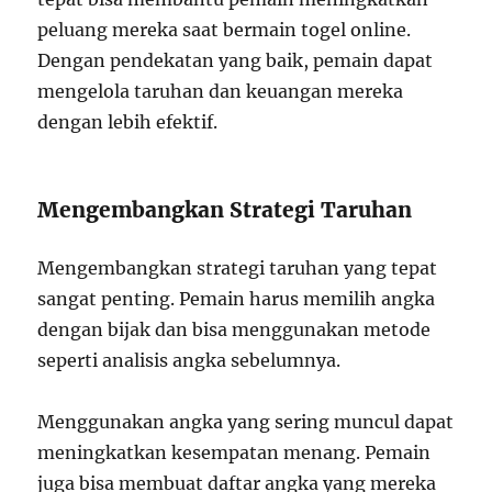
peluang mereka saat bermain togel online.
Dengan pendekatan yang baik, pemain dapat
mengelola taruhan dan keuangan mereka
dengan lebih efektif.
Mengembangkan Strategi Taruhan
Mengembangkan strategi taruhan yang tepat
sangat penting. Pemain harus memilih angka
dengan bijak dan bisa menggunakan metode
seperti analisis angka sebelumnya.
Menggunakan angka yang sering muncul dapat
meningkatkan kesempatan menang. Pemain
juga bisa membuat daftar angka yang mereka