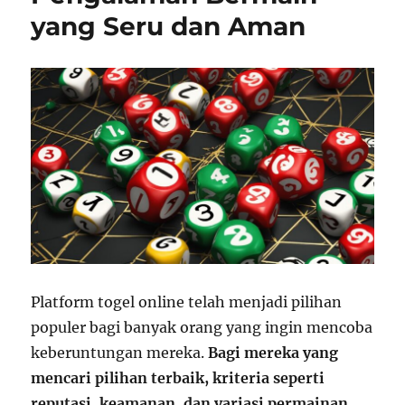
yang Seru dan Aman
Platform togel online telah menjadi pilihan
populer bagi banyak orang yang ingin mencoba
keberuntungan mereka.
Bagi mereka yang
mencari pilihan terbaik, kriteria seperti
reputasi, keamanan, dan variasi permainan