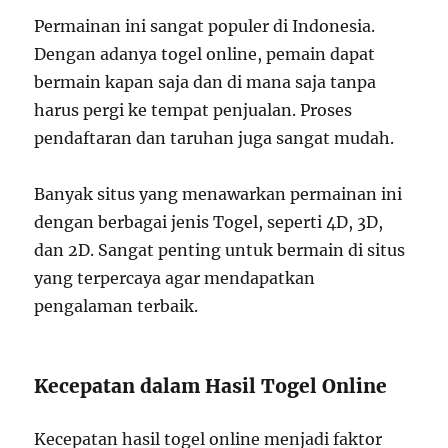
Permainan ini sangat populer di Indonesia.
Dengan adanya togel online, pemain dapat
bermain kapan saja dan di mana saja tanpa
harus pergi ke tempat penjualan. Proses
pendaftaran dan taruhan juga sangat mudah.
Banyak situs yang menawarkan permainan ini
dengan berbagai jenis Togel, seperti 4D, 3D,
dan 2D. Sangat penting untuk bermain di situs
yang terpercaya agar mendapatkan
pengalaman terbaik.
Kecepatan dalam Hasil Togel Online
Kecepatan hasil togel online menjadi faktor