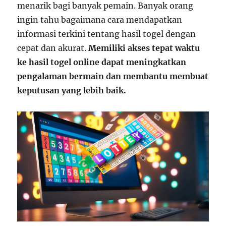
menarik bagi banyak pemain. Banyak orang
ingin tahu bagaimana cara mendapatkan
informasi terkini tentang hasil togel dengan
cepat dan akurat.
Memiliki akses tepat waktu
ke hasil togel online dapat meningkatkan
pengalaman bermain dan membantu membuat
keputusan yang lebih baik.