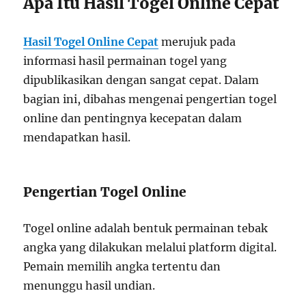
Apa Itu Hasil Togel Online Cepat
Hasil Togel Online Cepat
merujuk pada
informasi hasil permainan togel yang
dipublikasikan dengan sangat cepat. Dalam
bagian ini, dibahas mengenai pengertian togel
online dan pentingnya kecepatan dalam
mendapatkan hasil.
Pengertian Togel Online
Togel online adalah bentuk permainan tebak
angka yang dilakukan melalui platform digital.
Pemain memilih angka tertentu dan
menunggu hasil undian.