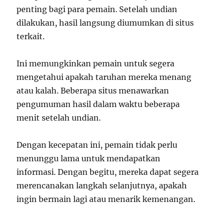
penting bagi para pemain. Setelah undian
dilakukan, hasil langsung diumumkan di situs
terkait.
Ini memungkinkan pemain untuk segera
mengetahui apakah taruhan mereka menang
atau kalah. Beberapa situs menawarkan
pengumuman hasil dalam waktu beberapa
menit setelah undian.
Dengan kecepatan ini, pemain tidak perlu
menunggu lama untuk mendapatkan
informasi. Dengan begitu, mereka dapat segera
merencanakan langkah selanjutnya, apakah
ingin bermain lagi atau menarik kemenangan.