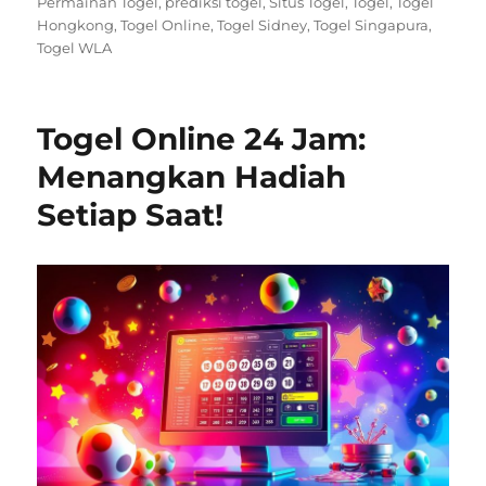
o
a
a
Permainan Togel
,
prediksi togel
,
Situs Togel
,
Togel
,
Togel
s
t
g
Hongkong
,
Togel Online
,
Togel Sidney
,
Togel Singapura
,
t
e
s
Togel WLA
e
g
d
o
o
r
Togel Online 24 Jam:
n
i
e
Menangkan Hadiah
s
Setiap Saat!