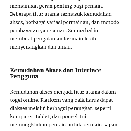
memainkan peran penting bagi pemain.
Beberapa fitur utama termasuk kemudahan
akses, berbagai variasi permainan, dan metode
pembayaran yang aman. Semua hal ini
membuat pengalaman bermain lebih
menyenangkan dan aman.
Kemudahan Akses dan Interface
Pengguna
Kemudahan akses menjadi fitur utama dalam
togel online. Platform yang baik harus dapat
diakses melalui berbagai perangkat, seperti
komputer, tablet, dan ponsel. Ini
memungkinkan pemain untuk bermain kapan