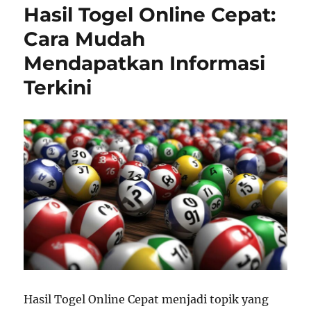
Hasil Togel Online Cepat:
Cara Mudah
Mendapatkan Informasi
Terkini
Hasil Togel Online Cepat menjadi topik yang