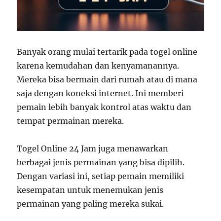
Banyak orang mulai tertarik pada togel online
karena kemudahan dan kenyamanannya.
Mereka bisa bermain dari rumah atau di mana
saja dengan koneksi internet. Ini memberi
pemain lebih banyak kontrol atas waktu dan
tempat permainan mereka.
Togel Online 24 Jam juga menawarkan
berbagai jenis permainan yang bisa dipilih.
Dengan variasi ini, setiap pemain memiliki
kesempatan untuk menemukan jenis
permainan yang paling mereka sukai.