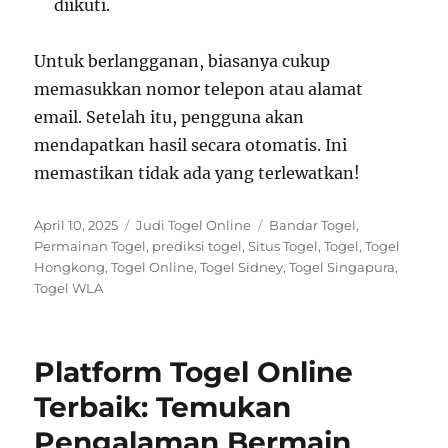
diikuti.
Untuk berlangganan, biasanya cukup
memasukkan nomor telepon atau alamat
email. Setelah itu, pengguna akan
mendapatkan hasil secara otomatis. Ini
memastikan tidak ada yang terlewatkan!
P
C
T
April 10, 2025
Judi Togel Online
Bandar Togel
,
o
a
a
Permainan Togel
,
prediksi togel
,
Situs Togel
,
Togel
,
Togel
s
t
g
Hongkong
,
Togel Online
,
Togel Sidney
,
Togel Singapura
,
t
e
s
Togel WLA
e
g
d
o
o
r
Platform Togel Online
n
i
e
Terbaik: Temukan
s
Pengalaman Bermain