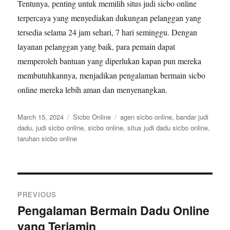
Tentunya, penting untuk memilih situs judi sicbo online
terpercaya yang menyediakan dukungan pelanggan yang
tersedia selama 24 jam sehari, 7 hari seminggu. Dengan
layanan pelanggan yang baik, para pemain dapat
memperoleh bantuan yang diperlukan kapan pun mereka
membutuhkannya, menjadikan pengalaman bermain sicbo
online mereka lebih aman dan menyenangkan.
P
C
T
March 15, 2024
Sicbo Online
agen sicbo online
,
bandar judi
o
a
a
dadu
,
judi sicbo online
,
sicbo online
,
situs judi dadu sicbo online
,
s
t
g
taruhan sicbo online
t
e
s
e
g
d
o
o
P
r
n
i
PREVIOUS
o
e
Pengalaman Bermain Dadu Online
P
s
yang Terjamin
r
s