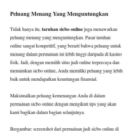
Peluang Menang Yang Menguntungkan
taruhan sicbo online
Tidak hanya itu,
juga menawarkan
peluang menang yang menguntungkan. Pasar taruhan
online sangat kompetitif, yang berarti bahwa peluang untuk
menang dalam permainan ini lebih tinggi daripada di kasino
fisik. Jadi, dengan memilih situs judi online terpercaya dan
memainkan sicbo online, Anda memiliki peluang yang lebih
baik untuk mendapatkan keuntungan finansial.
Maksimalkan peluang kemenangan Anda di dalam
permainan sicbo online dengan mengikuti tips yang akan
kami bagikan dalam bagian selanjutnya.
Bergambar: screenshot dari permainan judi sicbo online di