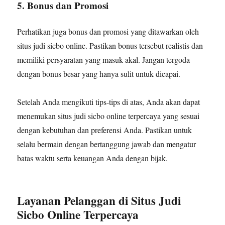
5. Bonus dan Promosi
Perhatikan juga bonus dan promosi yang ditawarkan oleh
situs judi sicbo online. Pastikan bonus tersebut realistis dan
memiliki persyaratan yang masuk akal. Jangan tergoda
dengan bonus besar yang hanya sulit untuk dicapai.
Setelah Anda mengikuti tips-tips di atas, Anda akan dapat
menemukan situs judi sicbo online terpercaya yang sesuai
dengan kebutuhan dan preferensi Anda. Pastikan untuk
selalu bermain dengan bertanggung jawab dan mengatur
batas waktu serta keuangan Anda dengan bijak.
Layanan Pelanggan di Situs Judi
Sicbo Online Terpercaya