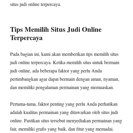
situs judi online terpercaya.
Tips Memilih Situs Judi Online
Terpercaya
Pada bagian ini, kami akan memberikan tips memilih situs
judi online terpercaya. Ketika memilih situs untuk bermain
judi online, ada beberapa faktor yang perlu Anda
pertimbangkan agar dapat bermain dengan aman, nyaman,
dan memiliki pengalaman permainan yang memuaskan.
Pertama-tama, faktor penting yang perlu Anda perhatikan
adalah kualitas permainan yang ditawarkan oleh situs judi
online. Pastikan situs tersebut menyediakan permainan yang
fair, memiliki grafis yang baik, dan fitur yang memadai.