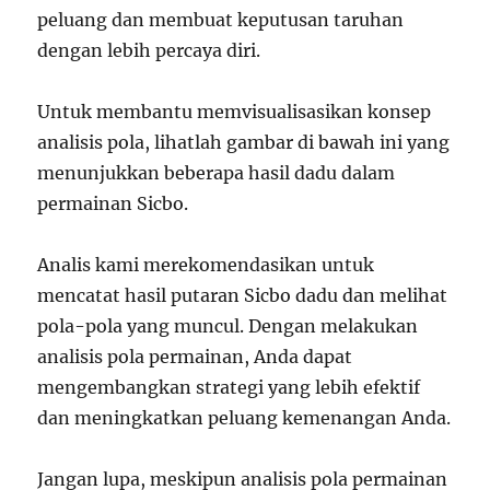
peluang dan membuat keputusan taruhan
dengan lebih percaya diri.
Untuk membantu memvisualisasikan konsep
analisis pola, lihatlah gambar di bawah ini yang
menunjukkan beberapa hasil dadu dalam
permainan Sicbo.
Analis kami merekomendasikan untuk
mencatat hasil putaran Sicbo dadu dan melihat
pola-pola yang muncul. Dengan melakukan
analisis pola permainan, Anda dapat
mengembangkan strategi yang lebih efektif
dan meningkatkan peluang kemenangan Anda.
Jangan lupa, meskipun analisis pola permainan