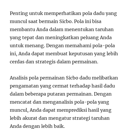
Penting untuk memperhatikan pola dadu yang
muncul saat bermain Sicbo. Pola ini bisa
membantu Anda dalam menentukan taruhan
yang tepat dan meningkatkan peluang Anda
untuk menang. Dengan memahami pola-pola
ini, Anda dapat membuat keputusan yang lebih
cerdas dan strategis dalam permainan.
Analisis pola permainan Sicbo dadu melibatkan
pengamatan yang cermat terhadap hasil dadu
dalam beberapa putaran permainan. Dengan
mencatat dan menganalisis pola-pola yang
muncul, Anda dapat memprediksi hasil yang
lebih akurat dan mengatur strategi taruhan
Anda dengan lebih baik.