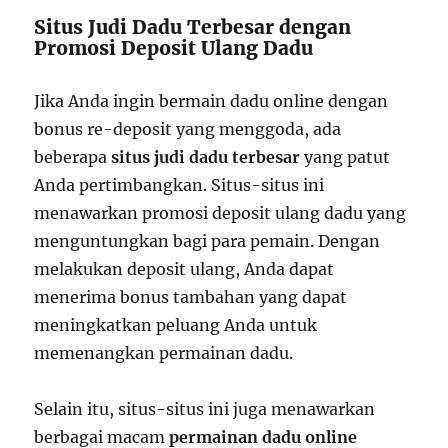
Situs Judi Dadu Terbesar dengan
Promosi Deposit Ulang Dadu
Jika Anda ingin bermain dadu online dengan
bonus re-deposit yang menggoda, ada
beberapa
situs judi dadu terbesar
yang patut
Anda pertimbangkan. Situs-situs ini
menawarkan promosi deposit ulang dadu yang
menguntungkan bagi para pemain. Dengan
melakukan deposit ulang, Anda dapat
menerima bonus tambahan yang dapat
meningkatkan peluang Anda untuk
memenangkan permainan dadu.
Selain itu, situs-situs ini juga menawarkan
berbagai macam
permainan dadu online