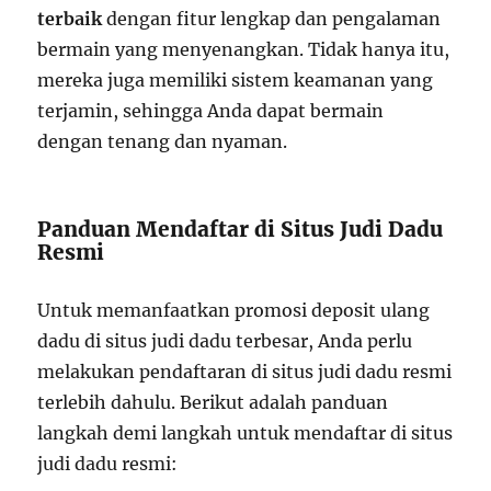
terbaik
dengan fitur lengkap dan pengalaman
bermain yang menyenangkan. Tidak hanya itu,
mereka juga memiliki sistem keamanan yang
terjamin, sehingga Anda dapat bermain
dengan tenang dan nyaman.
Panduan Mendaftar di Situs Judi Dadu
Resmi
Untuk memanfaatkan promosi deposit ulang
dadu di situs judi dadu terbesar, Anda perlu
melakukan pendaftaran di situs judi dadu resmi
terlebih dahulu. Berikut adalah panduan
langkah demi langkah untuk mendaftar di situs
judi dadu resmi: