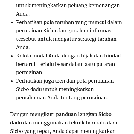
untuk meningkatkan peluang kemenangan
Anda.
Perhatikan pola taruhan yang muncul dalam
permainan Sicbo dan gunakan informasi
tersebut untuk mengatur strategi taruhan
Anda.
Kelola modal Anda dengan bijak dan hindari
bertaruh terlalu besar dalam satu putaran
permainan.
Perhatikan juga tren dan pola permainan
Sicbo dadu untuk meningkatkan
pemahaman Anda tentang permainan.
Dengan mengikuti
panduan lengkap Sicbo
dadu
dan menggunakan teknik bermain dadu
Sicbo yang tepat, Anda dapat meningkatkan