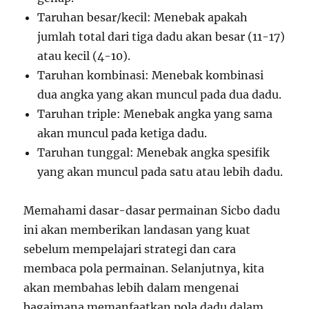
Taruhan besar/kecil: Menebak apakah
jumlah total dari tiga dadu akan besar (11-17)
atau kecil (4-10).
Taruhan kombinasi: Menebak kombinasi
dua angka yang akan muncul pada dua dadu.
Taruhan triple: Menebak angka yang sama
akan muncul pada ketiga dadu.
Taruhan tunggal: Menebak angka spesifik
yang akan muncul pada satu atau lebih dadu.
Memahami dasar-dasar permainan Sicbo dadu
ini akan memberikan landasan yang kuat
sebelum mempelajari strategi dan cara
membaca pola permainan. Selanjutnya, kita
akan membahas lebih dalam mengenai
bagaimana memanfaatkan pola dadu dalam