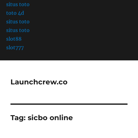
situs toto
toto 4d
situs toto
situs toto
slot88
slot777
Launchcrew.co
Tag:
sicbo online