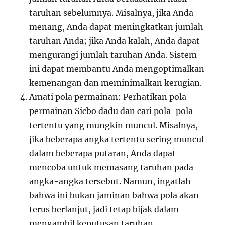
taruhan sebelumnya. Misalnya, jika Anda
menang, Anda dapat meningkatkan jumlah
taruhan Anda; jika Anda kalah, Anda dapat
mengurangi jumlah taruhan Anda. Sistem
ini dapat membantu Anda mengoptimalkan
kemenangan dan meminimalkan kerugian.
Amati pola permainan: Perhatikan pola
permainan Sicbo dadu dan cari pola-pola
tertentu yang mungkin muncul. Misalnya,
jika beberapa angka tertentu sering muncul
dalam beberapa putaran, Anda dapat
mencoba untuk memasang taruhan pada
angka-angka tersebut. Namun, ingatlah
bahwa ini bukan jaminan bahwa pola akan
terus berlanjut, jadi tetap bijak dalam
mengambil keputusan taruhan.