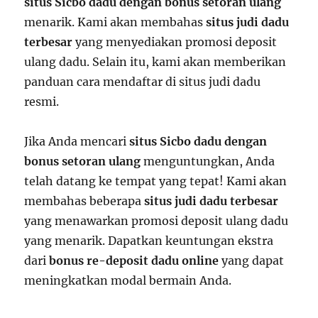
situs Sicbo dadu dengan bonus setoran ulang
menarik. Kami akan membahas
situs judi dadu
terbesar
yang menyediakan promosi deposit
ulang dadu. Selain itu, kami akan memberikan
panduan cara mendaftar di situs judi dadu
resmi.
Jika Anda mencari
situs Sicbo dadu dengan
bonus setoran ulang
menguntungkan, Anda
telah datang ke tempat yang tepat! Kami akan
membahas beberapa
situs judi dadu terbesar
yang menawarkan promosi deposit ulang dadu
yang menarik. Dapatkan keuntungan ekstra
dari
bonus re-deposit dadu online
yang dapat
meningkatkan modal bermain Anda.