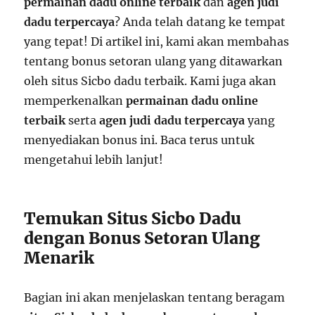
permainan dadu online terbaik
dan
agen judi
dadu terpercaya
? Anda telah datang ke tempat
yang tepat! Di artikel ini, kami akan membahas
tentang bonus setoran ulang yang ditawarkan
oleh situs Sicbo dadu terbaik. Kami juga akan
memperkenalkan
permainan dadu online
terbaik
serta
agen judi dadu terpercaya
yang
menyediakan bonus ini. Baca terus untuk
mengetahui lebih lanjut!
Temukan Situs Sicbo Dadu
dengan Bonus Setoran Ulang
Menarik
Bagian ini akan menjelaskan tentang beragam