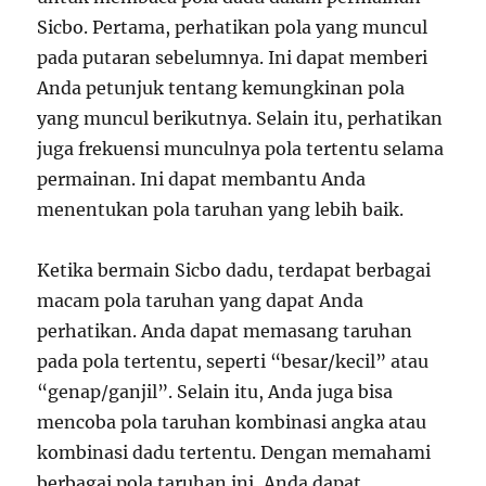
Sicbo. Pertama, perhatikan pola yang muncul
pada putaran sebelumnya. Ini dapat memberi
Anda petunjuk tentang kemungkinan pola
yang muncul berikutnya. Selain itu, perhatikan
juga frekuensi munculnya pola tertentu selama
permainan. Ini dapat membantu Anda
menentukan pola taruhan yang lebih baik.
Ketika bermain Sicbo dadu, terdapat berbagai
macam pola taruhan yang dapat Anda
perhatikan. Anda dapat memasang taruhan
pada pola tertentu, seperti “besar/kecil” atau
“genap/ganjil”. Selain itu, Anda juga bisa
mencoba pola taruhan kombinasi angka atau
kombinasi dadu tertentu. Dengan memahami
berbagai pola taruhan ini, Anda dapat