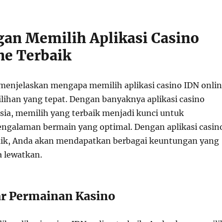
an Memilih Aplikasi Casino
ne Terbaik
 menjelaskan mengapa memilih aplikasi casino IDN onli
ilihan yang tepat. Dengan banyaknya aplikasi casino
esia, memilih yang terbaik menjadi kunci untuk
galaman bermain yang optimal. Dengan aplikasi casin
aik, Anda akan mendapatkan berbagai keuntungan yang
a lewatkan.
r Permainan Kasino