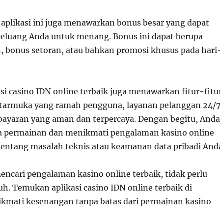
 aplikasi ini juga menawarkan bonus besar yang dapat
eluang Anda untuk menang. Bonus ini dapat berupa
 bonus setoran, atau bahkan promosi khusus pada hari
kasi casino IDN online terbaik juga menawarkan fitur-fitu
ntarmuka yang ramah pengguna, layanan pelanggan 24/7
ayaran yang aman dan terpercaya. Dengan begitu, Anda
a permainan dan menikmati pengalaman kasino online
tentang masalah teknis atau keamanan data pribadi And
mencari pengalaman kasino online terbaik, tidak perlu
uh. Temukan aplikasi casino IDN online terbaik di
ikmati kesenangan tanpa batas dari permainan kasino