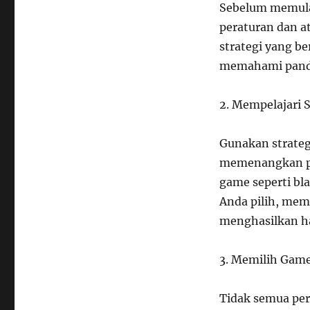
Sebelum memula
peraturan dan a
strategi yang b
memahami pand
2. Mempelajari 
Gunakan strateg
memenangkan pe
game seperti bla
Anda pilih, mem
menghasilkan ha
3. Memilih Gam
Tidak semua pe