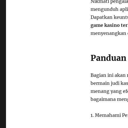
Nikmati pengal
mengunduh aplik
Dapatkan keunt
game kasino te
menyenangkan 
Panduan 
Bagian ini akan
bermain judi ka
menang yang ef
bagaimana menge
1. Memahami Pe