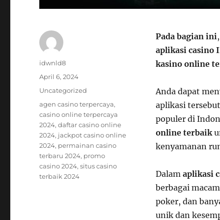
Pada bagian ini
aplikasi casino 
Author
idwnld8
kasino online t
Posted
April 6, 2024
on
Categories
Uncategorized
Anda dapat meny
Tags
agen casino terpercaya
,
aplikasi tersebu
casino online terpercaya
populer di Indo
2024
,
daftar casino online
online terbaik
u
2024
,
jackpot casino online
2024
,
permainan casino
kenyamanan rum
terbaru 2024
,
promo
casino 2024
,
situs casino
Dalam
aplikasi 
terbaik 2024
berbagai macam p
poker, dan bany
unik dan kesem