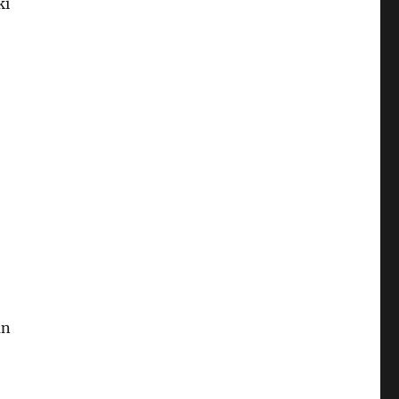
ki
an