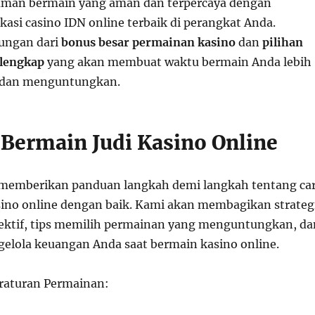
aman bermain yang aman dan terpercaya dengan
asi casino IDN online terbaik di perangkat Anda.
ungan dari
bonus besar permainan kasino
dan
pilihan
rlengkap
yang akan membuat waktu bermain Anda lebih
dan menguntungkan.
Bermain Judi Kasino Online
 memberikan panduan langkah demi langkah tentang ca
sino online dengan baik. Kami akan membagikan strateg
ektif, tips memilih permainan yang menguntungkan, da
lola keuangan Anda saat bermain kasino online.
raturan Permainan: