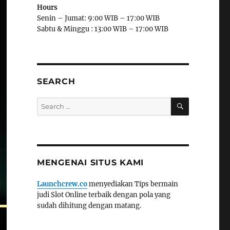
Hours
Senin – Jumat: 9:00 WIB – 17:00 WIB
Sabtu & Minggu : 13:00 WIB – 17:00 WIB
SEARCH
SEARCH
Search
for:
MENGENAI SITUS KAMI
Launchcrew.co
menyediakan Tips bermain
judi Slot Online terbaik dengan pola yang
sudah dihitung dengan matang.