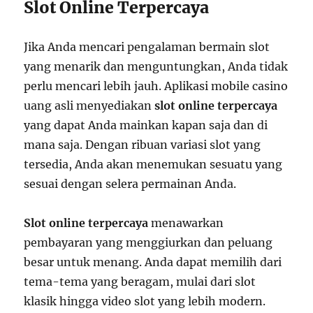
Slot Online Terpercaya
Jika Anda mencari pengalaman bermain slot
yang menarik dan menguntungkan, Anda tidak
perlu mencari lebih jauh. Aplikasi mobile casino
uang asli menyediakan
slot online terpercaya
yang dapat Anda mainkan kapan saja dan di
mana saja. Dengan ribuan variasi slot yang
tersedia, Anda akan menemukan sesuatu yang
sesuai dengan selera permainan Anda.
Slot online terpercaya
menawarkan
pembayaran yang menggiurkan dan peluang
besar untuk menang. Anda dapat memilih dari
tema-tema yang beragam, mulai dari slot
klasik hingga video slot yang lebih modern.