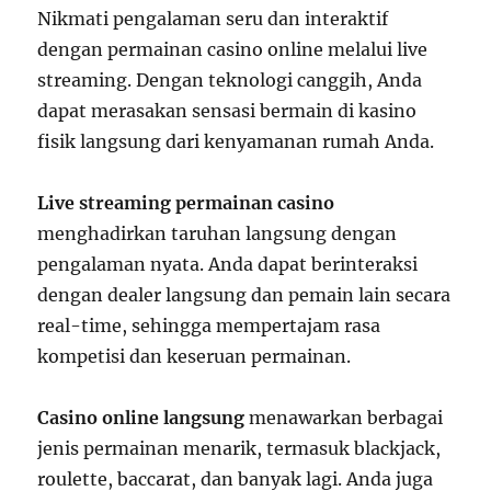
Nikmati pengalaman seru dan interaktif
dengan permainan casino online melalui live
streaming. Dengan teknologi canggih, Anda
dapat merasakan sensasi bermain di kasino
fisik langsung dari kenyamanan rumah Anda.
Live streaming permainan casino
menghadirkan taruhan langsung dengan
pengalaman nyata. Anda dapat berinteraksi
dengan dealer langsung dan pemain lain secara
real-time, sehingga mempertajam rasa
kompetisi dan keseruan permainan.
Casino online langsung
menawarkan berbagai
jenis permainan menarik, termasuk blackjack,
roulette, baccarat, dan banyak lagi. Anda juga