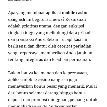
Apa yang membuat
aplikasi mobile casino
uang asli
ini begitu istimewa? Keamanan
adalah prioritas utama, dengan enkripsi
tingkat tinggi yang melindungi data pribadi
dan transaksi Anda. Selain itu, aplikasi ini
berlisensi dan diatur oleh otoritas perjudian
yang terpercaya, memberikan Anda jaminan
tentang integritas dan keadilan permainan.
Bukan hanya keamanan dan kepercayaan,
aplikasi mobile casino uang asli juga
menawarkan bonus besar yang menarik. Mulai
dari bonus selamat datang hingga bonus
deposit dan promosi mingguan, peluang untuk
meningkatkan saldo Anda sangatlah