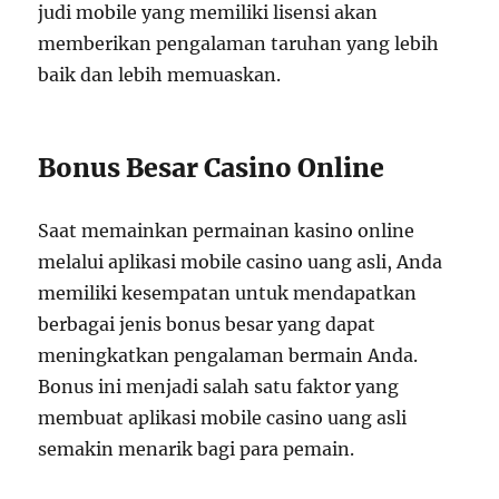
judi mobile yang memiliki lisensi akan
memberikan pengalaman taruhan yang lebih
baik dan lebih memuaskan.
Bonus Besar Casino Online
Saat memainkan permainan kasino online
melalui aplikasi mobile casino uang asli, Anda
memiliki kesempatan untuk mendapatkan
berbagai jenis bonus besar yang dapat
meningkatkan pengalaman bermain Anda.
Bonus ini menjadi salah satu faktor yang
membuat aplikasi mobile casino uang asli
semakin menarik bagi para pemain.