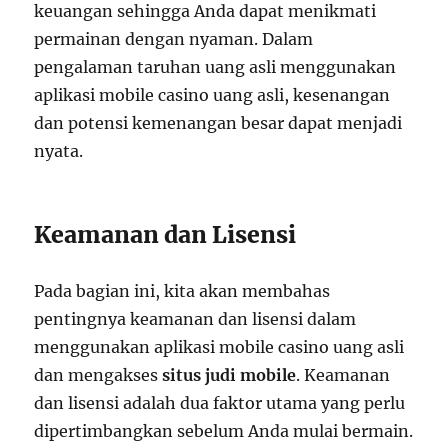
keuangan sehingga Anda dapat menikmati
permainan dengan nyaman. Dalam
pengalaman taruhan uang asli menggunakan
aplikasi mobile casino uang asli, kesenangan
dan potensi kemenangan besar dapat menjadi
nyata.
Keamanan dan Lisensi
Pada bagian ini, kita akan membahas
pentingnya keamanan dan lisensi dalam
menggunakan aplikasi mobile casino uang asli
dan mengakses
situs judi mobile
. Keamanan
dan lisensi adalah dua faktor utama yang perlu
dipertimbangkan sebelum Anda mulai bermain.