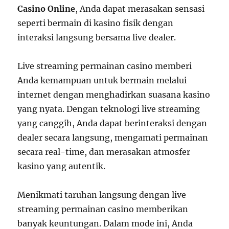
Casino Online
, Anda dapat merasakan sensasi
seperti bermain di kasino fisik dengan
interaksi langsung bersama live dealer.
Live streaming permainan casino memberi
Anda kemampuan untuk bermain melalui
internet dengan menghadirkan suasana kasino
yang nyata. Dengan teknologi live streaming
yang canggih, Anda dapat berinteraksi dengan
dealer secara langsung, mengamati permainan
secara real-time, dan merasakan atmosfer
kasino yang autentik.
Menikmati taruhan langsung dengan live
streaming permainan casino memberikan
banyak keuntungan. Dalam mode ini, Anda