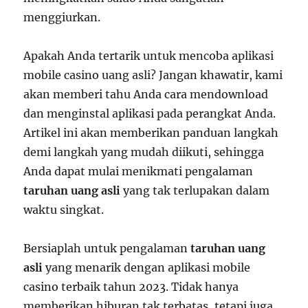
menggiurkan.
Apakah Anda tertarik untuk mencoba aplikasi
mobile casino uang asli? Jangan khawatir, kami
akan memberi tahu Anda cara mendownload
dan menginstal aplikasi pada perangkat Anda.
Artikel ini akan memberikan panduan langkah
demi langkah yang mudah diikuti, sehingga
Anda dapat mulai menikmati pengalaman
taruhan uang asli
yang tak terlupakan dalam
waktu singkat.
Bersiaplah untuk pengalaman
taruhan uang
asli
yang menarik dengan aplikasi mobile
casino terbaik tahun 2023. Tidak hanya
memberikan hiburan tak terbatas, tetapi juga