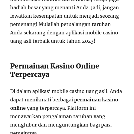
hadiah besar yang menanti Anda. Jadi, jangan
lewatkan kesempatan untuk menjadi seorang
pemenang! Mulailah petualangan taruhan
Anda sekarang dengan aplikasi mobile casino
uang asli terbaik untuk tahun 2023!
Permainan Kasino Online
Terpercaya
Di dalam aplikasi mobile casino uang asli, Anda
dapat menikmati berbagai
permainan kasino
online
yang terpercaya. Platform ini
menawarkan pengalaman taruhan yang
menghibur dan menguntungkan bagi para
pemainnya.