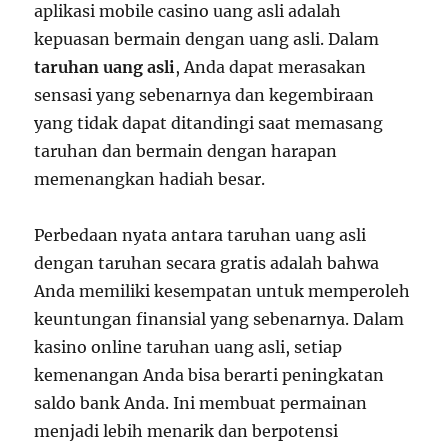
aplikasi mobile casino uang asli adalah
kepuasan bermain dengan uang asli. Dalam
taruhan uang asli
, Anda dapat merasakan
sensasi yang sebenarnya dan kegembiraan
yang tidak dapat ditandingi saat memasang
taruhan dan bermain dengan harapan
memenangkan hadiah besar.
Perbedaan nyata antara taruhan uang asli
dengan taruhan secara gratis adalah bahwa
Anda memiliki kesempatan untuk memperoleh
keuntungan finansial yang sebenarnya. Dalam
kasino online taruhan uang asli, setiap
kemenangan Anda bisa berarti peningkatan
saldo bank Anda. Ini membuat permainan
menjadi lebih menarik dan berpotensi