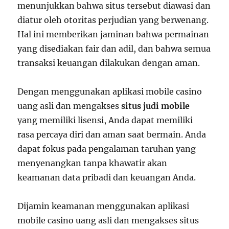
menunjukkan bahwa situs tersebut diawasi dan
diatur oleh otoritas perjudian yang berwenang.
Hal ini memberikan jaminan bahwa permainan
yang disediakan fair dan adil, dan bahwa semua
transaksi keuangan dilakukan dengan aman.
Dengan menggunakan aplikasi mobile casino
uang asli dan mengakses
situs judi mobile
yang memiliki lisensi, Anda dapat memiliki
rasa percaya diri dan aman saat bermain. Anda
dapat fokus pada pengalaman taruhan yang
menyenangkan tanpa khawatir akan
keamanan data pribadi dan keuangan Anda.
Dijamin keamanan menggunakan aplikasi
mobile casino uang asli dan mengakses situs