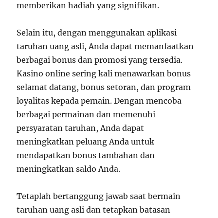
memberikan hadiah yang signifikan.
Selain itu, dengan menggunakan aplikasi
taruhan uang asli, Anda dapat memanfaatkan
berbagai bonus dan promosi yang tersedia.
Kasino online sering kali menawarkan bonus
selamat datang, bonus setoran, dan program
loyalitas kepada pemain. Dengan mencoba
berbagai permainan dan memenuhi
persyaratan taruhan, Anda dapat
meningkatkan peluang Anda untuk
mendapatkan bonus tambahan dan
meningkatkan saldo Anda.
Tetaplah bertanggung jawab saat bermain
taruhan uang asli dan tetapkan batasan