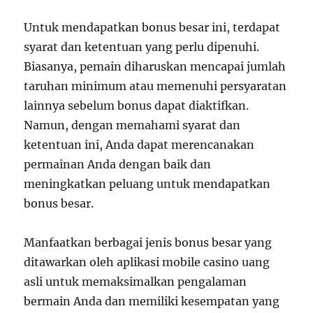
Untuk mendapatkan bonus besar ini, terdapat
syarat dan ketentuan yang perlu dipenuhi.
Biasanya, pemain diharuskan mencapai jumlah
taruhan minimum atau memenuhi persyaratan
lainnya sebelum bonus dapat diaktifkan.
Namun, dengan memahami syarat dan
ketentuan ini, Anda dapat merencanakan
permainan Anda dengan baik dan
meningkatkan peluang untuk mendapatkan
bonus besar.
Manfaatkan berbagai jenis bonus besar yang
ditawarkan oleh aplikasi mobile casino uang
asli untuk memaksimalkan pengalaman
bermain Anda dan memiliki kesempatan yang