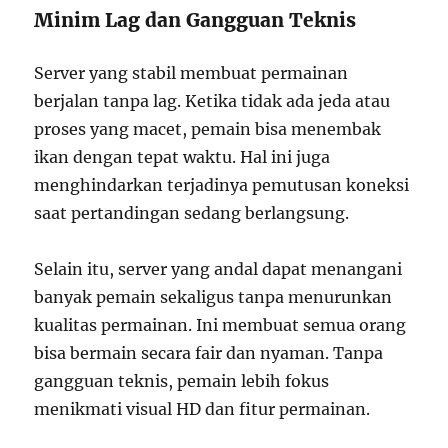
Minim Lag dan Gangguan Teknis
Server yang stabil membuat permainan
berjalan tanpa lag. Ketika tidak ada jeda atau
proses yang macet, pemain bisa menembak
ikan dengan tepat waktu. Hal ini juga
menghindarkan terjadinya pemutusan koneksi
saat pertandingan sedang berlangsung.
Selain itu, server yang andal dapat menangani
banyak pemain sekaligus tanpa menurunkan
kualitas permainan. Ini membuat semua orang
bisa bermain secara fair dan nyaman. Tanpa
gangguan teknis, pemain lebih fokus
menikmati visual HD dan fitur permainan.