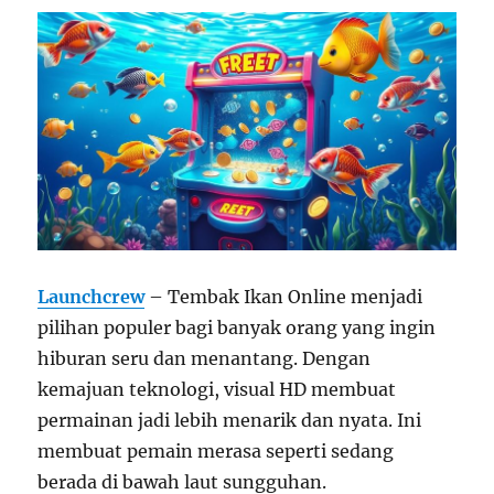
Launchcrew
– Tembak Ikan Online menjadi
pilihan populer bagi banyak orang yang ingin
hiburan seru dan menantang. Dengan
kemajuan teknologi, visual HD membuat
permainan jadi lebih menarik dan nyata. Ini
membuat pemain merasa seperti sedang
berada di bawah laut sungguhan.