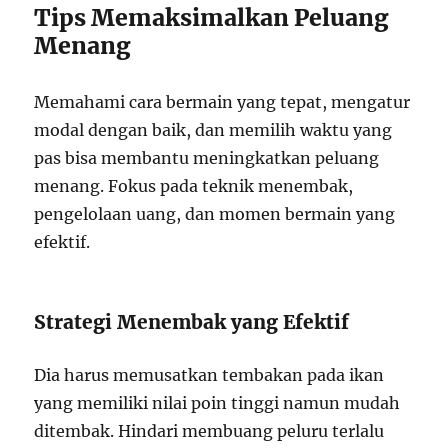
Tips Memaksimalkan Peluang
Menang
Memahami cara bermain yang tepat, mengatur
modal dengan baik, dan memilih waktu yang
pas bisa membantu meningkatkan peluang
menang. Fokus pada teknik menembak,
pengelolaan uang, dan momen bermain yang
efektif.
Strategi Menembak yang Efektif
Dia harus memusatkan tembakan pada ikan
yang memiliki nilai poin tinggi namun mudah
ditembak. Hindari membuang peluru terlalu