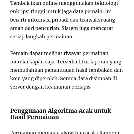
Tembak ikan online menggunakan teknologi
enkripsi tinggi untuk jaga data pemain. Ini
berarti informasi pribadi dan transaksi uang
aman dari pencurian. Sistem juga mencatat
setiap langkah permainan.
Pemain dapat melihat riwayat permainan
mereka kapan saja. Tersedia fitur laporan yang
memudahkan pemantauan hasil tembakan dan
koin yang diperoleh. Semua data disimpan di
server dengan keamanan berlapis.
Penggunaan Algoritma Acak untuk
Hasil Permainan
Permainan memakai algoritma acak (Random