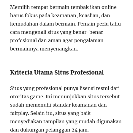
Memilih tempat bermain tembak ikan online
harus fokus pada keamanan, keaslian, dan
kemudahan dalam bermain. Pemain perlu tahu
cara mengenali situs yang benar-benar
profesional dan aman agar pengalaman
bermainnya menyenangkan.
Kriteria Utama Situs Profesional
Situs yang profesional punya lisensi resmi dari
otoritas game. Ini menunjukkan situs tersebut
sudah memenuhi standar keamanan dan
fairplay. Selain itu, situs yang baik
menyediakan tampilan yang mudah digunakan
dan dukungan pelanggan 24 jam.