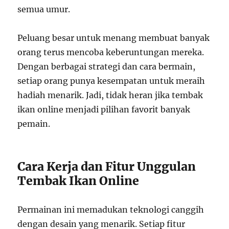
semua umur.
Peluang besar untuk menang membuat banyak
orang terus mencoba keberuntungan mereka.
Dengan berbagai strategi dan cara bermain,
setiap orang punya kesempatan untuk meraih
hadiah menarik. Jadi, tidak heran jika tembak
ikan online menjadi pilihan favorit banyak
pemain.
Cara Kerja dan Fitur Unggulan
Tembak Ikan Online
Permainan ini memadukan teknologi canggih
dengan desain yang menarik. Setiap fitur