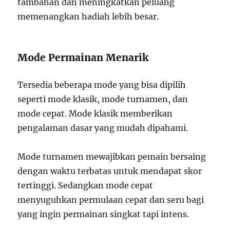
tambahan dan meningkatkan peluang
memenangkan hadiah lebih besar.
Mode Permainan Menarik
Tersedia beberapa mode yang bisa dipilih
seperti mode klasik, mode turnamen, dan
mode cepat. Mode klasik memberikan
pengalaman dasar yang mudah dipahami.
Mode turnamen mewajibkan pemain bersaing
dengan waktu terbatas untuk mendapat skor
tertinggi. Sedangkan mode cepat
menyuguhkan permulaan cepat dan seru bagi
yang ingin permainan singkat tapi intens.