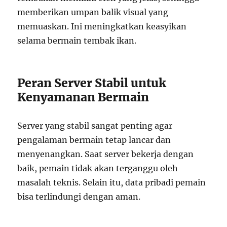
memberikan umpan balik visual yang
memuaskan. Ini meningkatkan keasyikan
selama bermain tembak ikan.
Peran Server Stabil untuk
Kenyamanan Bermain
Server yang stabil sangat penting agar
pengalaman bermain tetap lancar dan
menyenangkan. Saat server bekerja dengan
baik, pemain tidak akan terganggu oleh
masalah teknis. Selain itu, data pribadi pemain
bisa terlindungi dengan aman.