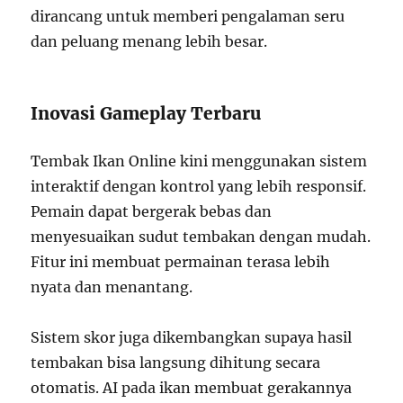
dirancang untuk memberi pengalaman seru
dan peluang menang lebih besar.
Inovasi Gameplay Terbaru
Tembak Ikan Online kini menggunakan sistem
interaktif dengan kontrol yang lebih responsif.
Pemain dapat bergerak bebas dan
menyesuaikan sudut tembakan dengan mudah.
Fitur ini membuat permainan terasa lebih
nyata dan menantang.
Sistem skor juga dikembangkan supaya hasil
tembakan bisa langsung dihitung secara
otomatis. AI pada ikan membuat gerakannya