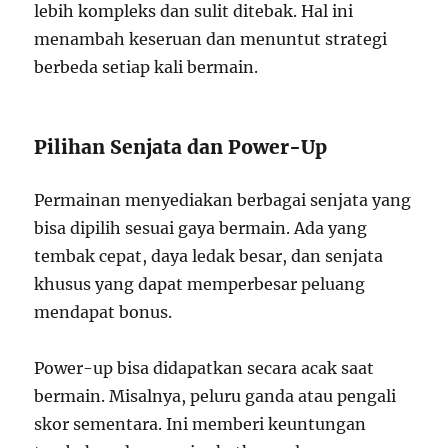
lebih kompleks dan sulit ditebak. Hal ini
menambah keseruan dan menuntut strategi
berbeda setiap kali bermain.
Pilihan Senjata dan Power-Up
Permainan menyediakan berbagai senjata yang
bisa dipilih sesuai gaya bermain. Ada yang
tembak cepat, daya ledak besar, dan senjata
khusus yang dapat memperbesar peluang
mendapat bonus.
Power-up bisa didapatkan secara acak saat
bermain. Misalnya, peluru ganda atau pengali
skor sementara. Ini memberi keuntungan