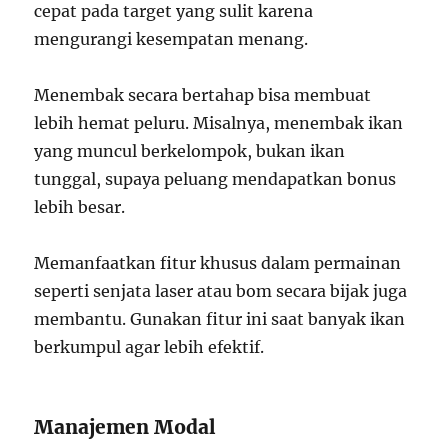
cepat pada target yang sulit karena
mengurangi kesempatan menang.
Menembak secara bertahap bisa membuat
lebih hemat peluru. Misalnya, menembak ikan
yang muncul berkelompok, bukan ikan
tunggal, supaya peluang mendapatkan bonus
lebih besar.
Memanfaatkan fitur khusus dalam permainan
seperti senjata laser atau bom secara bijak juga
membantu. Gunakan fitur ini saat banyak ikan
berkumpul agar lebih efektif.
Manajemen Modal