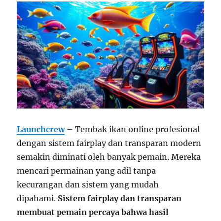
Launchcrew
– Tembak ikan online profesional
dengan sistem fairplay dan transparan modern
semakin diminati oleh banyak pemain. Mereka
mencari permainan yang adil tanpa
kecurangan dan sistem yang mudah
dipahami.
Sistem fairplay dan transparan
membuat pemain percaya bahwa hasil