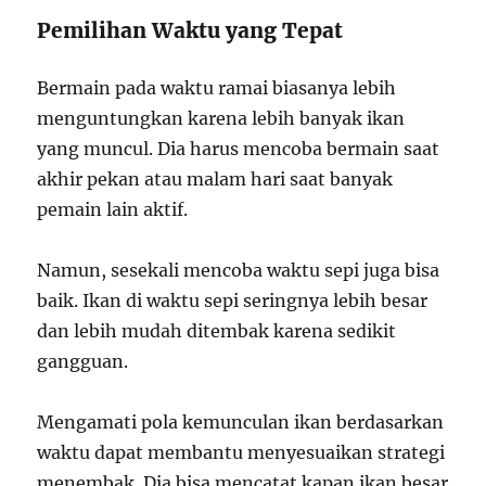
Pemilihan Waktu yang Tepat
Bermain pada waktu ramai biasanya lebih
menguntungkan karena lebih banyak ikan
yang muncul. Dia harus mencoba bermain saat
akhir pekan atau malam hari saat banyak
pemain lain aktif.
Namun, sesekali mencoba waktu sepi juga bisa
baik. Ikan di waktu sepi seringnya lebih besar
dan lebih mudah ditembak karena sedikit
gangguan.
Mengamati pola kemunculan ikan berdasarkan
waktu dapat membantu menyesuaikan strategi
menembak. Dia bisa mencatat kapan ikan besar