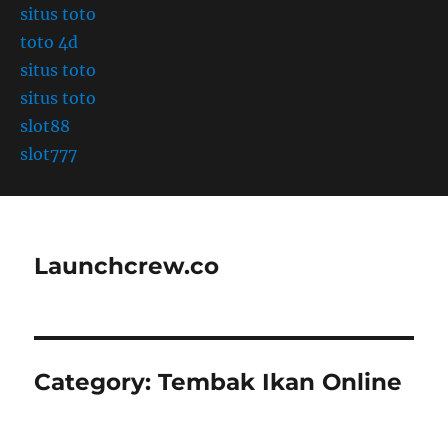
situs toto
toto 4d
situs toto
situs toto
slot88
slot777
Launchcrew.co
Category:
Tembak Ikan Online