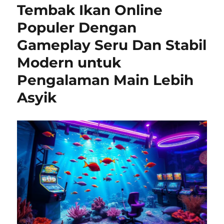
Tembak Ikan Online
e
s
Populer Dengan
Gameplay Seru Dan Stabil
Modern untuk
Pengalaman Main Lebih
Asyik