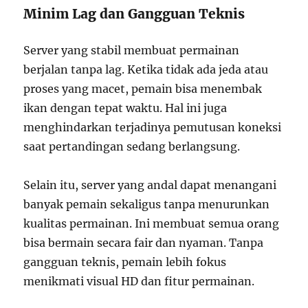
Minim Lag dan Gangguan Teknis
Server yang stabil membuat permainan
berjalan tanpa lag. Ketika tidak ada jeda atau
proses yang macet, pemain bisa menembak
ikan dengan tepat waktu. Hal ini juga
menghindarkan terjadinya pemutusan koneksi
saat pertandingan sedang berlangsung.
Selain itu, server yang andal dapat menangani
banyak pemain sekaligus tanpa menurunkan
kualitas permainan. Ini membuat semua orang
bisa bermain secara fair dan nyaman. Tanpa
gangguan teknis, pemain lebih fokus
menikmati visual HD dan fitur permainan.