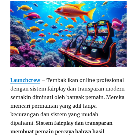
Launchcrew
– Tembak ikan online profesional
dengan sistem fairplay dan transparan modern
semakin diminati oleh banyak pemain. Mereka
mencari permainan yang adil tanpa
kecurangan dan sistem yang mudah
dipahami.
Sistem fairplay dan transparan
membuat pemain percaya bahwa hasil