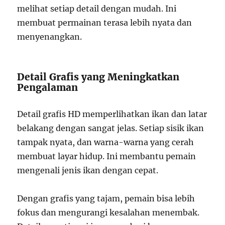
melihat setiap detail dengan mudah. Ini
membuat permainan terasa lebih nyata dan
menyenangkan.
Detail Grafis yang Meningkatkan
Pengalaman
Detail grafis HD memperlihatkan ikan dan latar
belakang dengan sangat jelas. Setiap sisik ikan
tampak nyata, dan warna-warna yang cerah
membuat layar hidup. Ini membantu pemain
mengenali jenis ikan dengan cepat.
Dengan grafis yang tajam, pemain bisa lebih
fokus dan mengurangi kesalahan menembak.