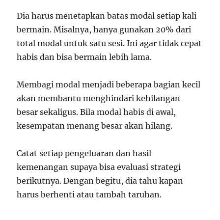
Dia harus menetapkan batas modal setiap kali
bermain. Misalnya, hanya gunakan 20% dari
total modal untuk satu sesi. Ini agar tidak cepat
habis dan bisa bermain lebih lama.
Membagi modal menjadi beberapa bagian kecil
akan membantu menghindari kehilangan
besar sekaligus. Bila modal habis di awal,
kesempatan menang besar akan hilang.
Catat setiap pengeluaran dan hasil
kemenangan supaya bisa evaluasi strategi
berikutnya. Dengan begitu, dia tahu kapan
harus berhenti atau tambah taruhan.