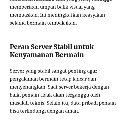
memberikan umpan balik visual yang
memuaskan. Ini meningkatkan keasyikan
selama bermain tembak ikan.
Peran Server Stabil untuk
Kenyamanan Bermain
Server yang stabil sangat penting agar
pengalaman bermain tetap lancar dan
menyenangkan. Saat server bekerja dengan
baik, pemain tidak akan terganggu oleh
masalah teknis. Selain itu, data pribadi pemain
bisa terlindungi dengan aman.