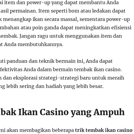
gai item dan power-up yang dapat membantu Anda
sil permainan. Item seperti bom atau ledakan dapat
k menangkap ikan secara massal, sementara power-up
tambahan atau poin ganda dapat meningkatkan efisiensi
embak. Jangan ragu untuk menggunakan item dan
aat Anda membutuhkannya.
i panduan dan teknik bermain ini, Anda dapat
ektivitas Anda dalam bermain tembak ikan casino.
h dan eksplorasi strategi-strategi baru untuk meraih
 lebih sering dan hadiah yang lebih besar.
bak Ikan Casino yang Ampuh
kami akan membagikan beberapa
trik tembak ikan casino