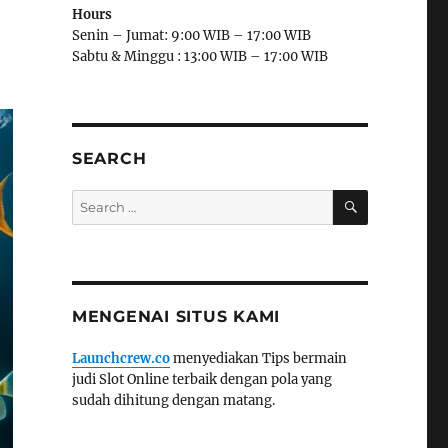
Hours
Senin – Jumat: 9:00 WIB – 17:00 WIB
Sabtu & Minggu : 13:00 WIB – 17:00 WIB
SEARCH
SEARCH
Search
for:
MENGENAI SITUS KAMI
Launchcrew.co
menyediakan Tips bermain
judi Slot Online terbaik dengan pola yang
sudah dihitung dengan matang.