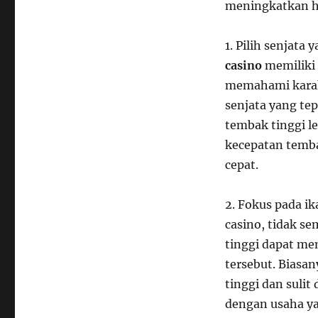
meningkatkan ha
1. Pilih senjata
casino
memiliki 
memahami karak
senjata yang tep
tembak tinggi l
kecepatan tembak
cepat.
2. Fokus pada i
casino, tidak se
tinggi dapat mem
tersebut. Biasan
tinggi dan sulit
dengan usaha ya