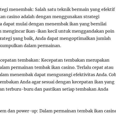
ategi menembak: Salah satu teknik bermain yang efektif
an casino adalah dengan menggunakan strategi
 dapat mulai dengan menembak ikan yang bernilai
n mengincar ikan-ikan kecil untuk menggandakan poin
rategi yang baik, Anda dapat mengoptimalkan jumlah
 kumpulkan dalam permainan.
kecepatan tembakan: Kecepatan tembakan merupakan
dalam permainan tembak ikan casino. Terlalu cepat atau
dalam menembak dapat mengurangi efektivitas Anda. Co
tembakan Anda agar sesuai dengan kecepatan ikan yang
gan terburu-buru dan pastikan setiap tembakan Anda
tem dan power-up: Dalam permainan tembak ikan casin