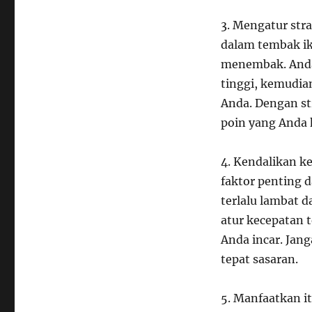
3. Mengatur str
dalam tembak ik
menembak. Anda
tinggi, kemudia
Anda. Dengan st
poin yang Anda
4. Kendalikan 
faktor penting 
terlalu lambat 
atur kecepatan 
Anda incar. Jan
tepat sasaran.
5. Manfaatkan i