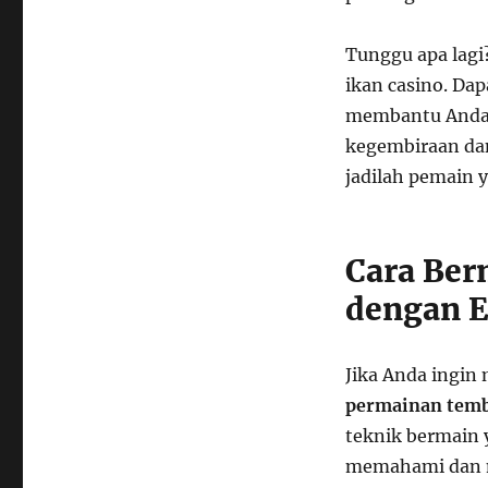
Tunggu apa lagi?
ikan casino. Dap
membantu Anda
kegembiraan dan
jadilah pemain 
Cara Ber
dengan E
Jika Anda ingin
permainan temb
teknik bermain 
memahami dan m