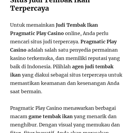
Terpercaya
Untuk memainkan
Judi Tembak Ikan
Pragmatic Play Casino
online, Anda perlu
mencari situs judi terpercaya.
Pragmatic Play
Casino
adalah salah satu penyedia permainan
kasino terkemuka, dan memiliki reputasi yang
baik di Indonesia. Pilihlah
agen judi tembak
ikan
yang diakui sebagai situs terpercaya untuk
memastikan keamanan dan kesenangan Anda
saat bermain.
Pragmatic Play Casino menawarkan berbagai
macam
game tembak ikan
yang menarik dan
menghibur. Dengan visual yang memukau dan
fitur-fitur inovatif, Anda akan merasakan