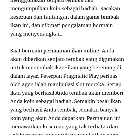
mengumpulkan koin sebagai hadiah. Rasakan
keseruan dan tantangan dalam
game tembak
ikan
ini, dan nikmati pengalaman bermain
yang menyenangkan.
Saat bermain
permainan ikan online
, Anda
akan diberikan senjata tembak yang digunakan
untuk menembak ikan-ikan yang berenang di
dalam layar. Peterpan Pragmatic Play perluas
oleh agen ialah manipulasi slot mereka. Setiap
ikan yang berhasil Anda tembak akan memberi
Anda koin sebagai hadiah. Semakin besar ikan
yang berhasil Anda tembak, semakin banyak
koin yang akan Anda dapatkan. Permainan ini
menawarkan keseruan yang tak terbatas dan
selalu menantang untuk meningkatkan skor