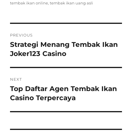
s
t
g
tembak ikan online
,
tembak ikan uang asli
t
e
s
e
g
d
o
o
r
P
n
i
PREVIOUS
e
o
Strategi Menang Tembak Ikan
P
s
r
Joker123 Casino
s
e
t
v
i
n
NEXT
o
Top Daftar Agen Tembak Ikan
N
a
u
e
Casino Terpercaya
s
v
x
p
t
i
o
p
s
g
o