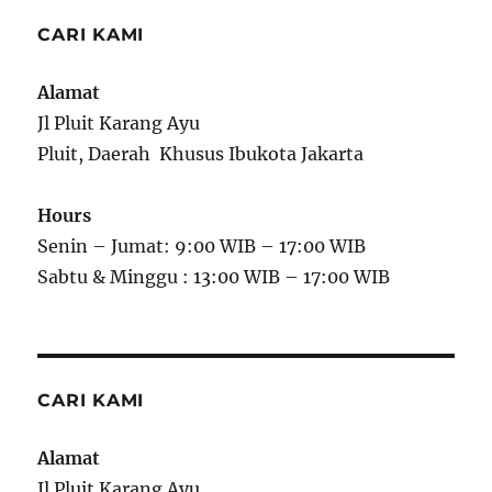
t
s
a
CARI KAMI
:
t
t
:
Alamat
i
Jl Pluit Karang Ayu
Pluit, Daerah Khusus Ibukota Jakarta
o
n
Hours
Senin – Jumat: 9:00 WIB – 17:00 WIB
Sabtu & Minggu : 13:00 WIB – 17:00 WIB
CARI KAMI
Alamat
Jl Pluit Karang Ayu