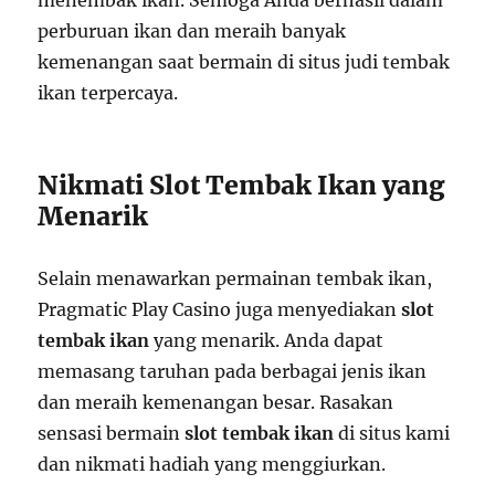
perburuan ikan dan meraih banyak
kemenangan saat bermain di situs judi tembak
ikan terpercaya.
Nikmati Slot Tembak Ikan yang
Menarik
Selain menawarkan permainan tembak ikan,
Pragmatic Play Casino juga menyediakan
slot
tembak ikan
yang menarik. Anda dapat
memasang taruhan pada berbagai jenis ikan
dan meraih kemenangan besar. Rasakan
sensasi bermain
slot tembak ikan
di situs kami
dan nikmati hadiah yang menggiurkan.