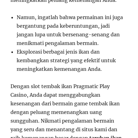
Namun, ingatlah bahwa permainan ini juga
bergantung pada keberuntungan, jadi
jangan lupa untuk bersenang-senang dan
menikmati pengalaman bermain.
Eksplorasi berbagai jenis ikan dan
kembangkan strategi yang efektif untuk
meningkatkan kemenangan Anda.
Dengan slot tembak ikan Pragmatic Play
Casino, Anda dapat menggabungkan
kesenangan dari bermain game tembak ikan
dengan peluang memenangkan uang
sungguhan. Nikmati pengalaman bermain
yang seru dan menantang di situs kami dan
raih kemenangan besar dengan
taruhan ikan