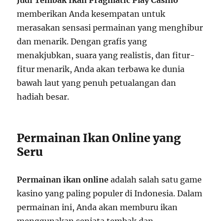
memberikan Anda kesempatan untuk
merasakan sensasi permainan yang menghibur
dan menarik. Dengan grafis yang
menakjubkan, suara yang realistis, dan fitur-
fitur menarik, Anda akan terbawa ke dunia
bawah laut yang penuh petualangan dan
hadiah besar.
Permainan Ikan Online yang
Seru
Permainan ikan online
adalah salah satu game
kasino yang paling populer di Indonesia. Dalam
permainan ini, Anda akan memburu ikan
menggunakan senjata tembak dan