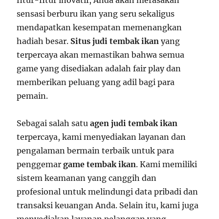
sensasi berburu ikan yang seru sekaligus
mendapatkan kesempatan memenangkan
hadiah besar.
Situs judi tembak ikan
yang
terpercaya akan memastikan bahwa semua
game yang disediakan adalah fair play dan
memberikan peluang yang adil bagi para
pemain.
Sebagai salah satu
agen judi tembak ikan
terpercaya, kami menyediakan layanan dan
pengalaman bermain terbaik untuk para
penggemar
game tembak ikan
. Kami memiliki
sistem keamanan yang canggih dan
profesional untuk melindungi data pribadi dan
transaksi keuangan Anda. Selain itu, kami juga
menyediakan layanan pelanggan yang