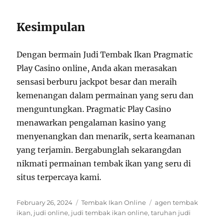
Kesimpulan
Dengan bermain Judi Tembak Ikan Pragmatic
Play Casino online, Anda akan merasakan
sensasi berburu jackpot besar dan meraih
kemenangan dalam permainan yang seru dan
menguntungkan. Pragmatic Play Casino
menawarkan pengalaman kasino yang
menyenangkan dan menarik, serta keamanan
yang terjamin. Bergabunglah sekarangdan
nikmati permainan tembak ikan yang seru di
situs terpercaya kami.
P
C
T
February 26, 2024
Tembak Ikan Online
agen tembak
o
a
a
ikan
,
judi online
,
judi tembak ikan online
,
taruhan judi