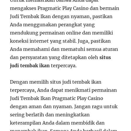
mengakses Pragmatic Play Casino dan bermain
Judi Tembak Ikan dengan nyaman, pastikan
Anda menggunakan perangkat yang
mendukung permainan online dan memiliki
koneksi internet yang stabil. Juga, pastikan
Anda memahami dan mematuhi semua aturan
dan persyaratan yang ditetapkan oleh
situs
judi tembak ikan
terpercaya.
Dengan memilih situs judi tembak ikan
terpercaya, Anda dapat menikmati permainan
Judi Tembak Ikan Pragmatic Play Casino
dengan aman dan nyaman. Jangan ragu untuk
sering berlatih dan meningkatkan
keterampilan Anda dalam membidik dan
menembak ikan. Semoga Anda berhasil dalam