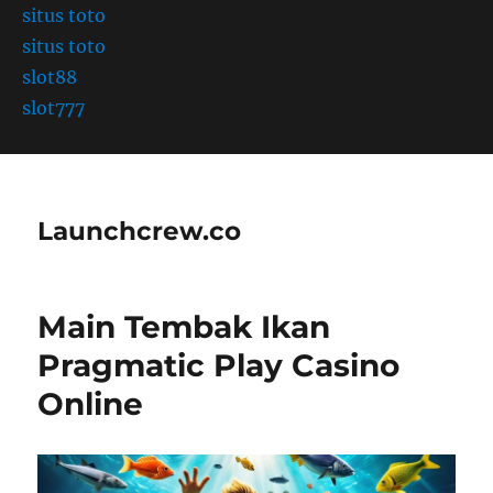
situs toto
situs toto
slot88
slot777
Launchcrew.co
Main Tembak Ikan
Pragmatic Play Casino
Online