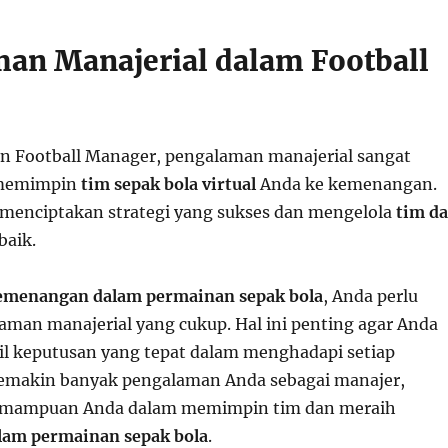
an Manajerial dalam Football
n Football Manager, pengalaman manajerial sangat
 memimpin
tim sepak bola virtual
Anda ke kemenangan.
 menciptakan strategi yang sukses dan mengelola
tim d
baik.
emenangan dalam permainan sepak bola
, Anda perlu
aman manajerial yang cukup. Hal ini penting agar Anda
l keputusan yang tepat dalam menghadapi setiap
Semakin banyak pengalaman Anda sebagai manajer,
emampuan Anda dalam memimpin tim dan meraih
am permainan sepak bola
.