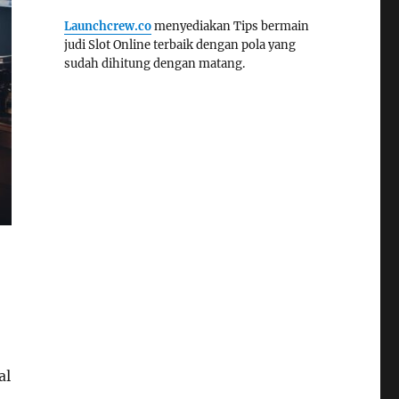
o
Launchcrew.co
menyediakan Tips bermain
r
judi Slot Online terbaik dengan pola yang
:
sudah dihitung dengan matang.
al