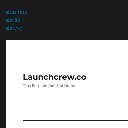
situs toto
situs toto
slot88
slot777
Launchcrew.co
Tips Bermain Judi Slot Online