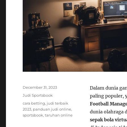
P
December 31, 2023
Dalam dunia gam
o
C
Judi Sportsbook
paling populer, 
s
a
T
cara betting
,
judi terbaik
Football Manag
t
t
a
2023
,
panduan judi online
,
e
dunia olahraga 
e
g
sportsbook
,
taruhan online
d
g
sepak bola virtu
s
o
o