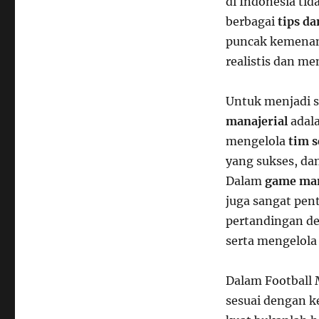
di Indonesia ti
n
r
berbagai
tips da
i
e
puncak kemenan
s
realistis dan m
Untuk menjadi s
manajerial
adal
mengelola
tim s
yang sukses, da
Dalam
game man
juga sangat pen
pertandingan de
serta mengelol
Dalam Football
sesuai dengan 