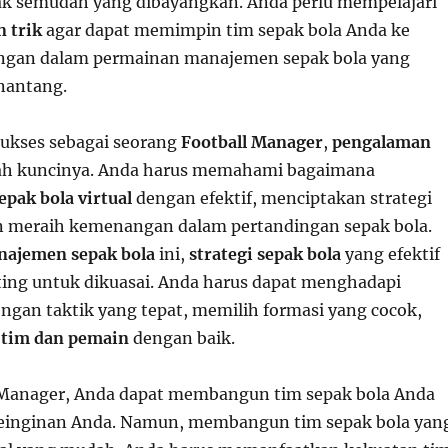
dak semudah yang dibayangkan. Anda perlu mempelajari
n trik
agar dapat memimpin tim sepak bola Anda ke
gan dalam permainan manajemen sepak bola yang
enantang.
ukses sebagai seorang
Football Manager
,
pengalaman
ah kuncinya. Anda harus memahami bagaimana
epak bola virtual
dengan efektif, menciptakan strategi
n meraih kemenangan dalam pertandingan sepak bola.
ajemen sepak bola
ini,
strategi sepak bola
yang efektif
ting untuk dikuasai. Anda harus dapat menghadapi
ngan taktik yang tepat, memilih formasi yang cocok,
a
tim dan pemain
dengan baik.
 Manager, Anda dapat membangun tim sepak bola Anda
keinginan Anda. Namun, membangun tim sepak bola yan