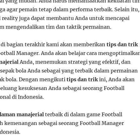
hal yang mudah. Anda harus memanfaatkan kekuatan ti
a agar pemain tetap dalam performa terbaik. Selain itu,
al reality juga dapat membantu Anda untuk mencapai
m mengendalikan tim dan taktik permainan.
, di bagian terakhir kami akan memberikan
tips dan trik
ootball Manager. Anda akan belajar cara mengoptimalka
ajerial
Anda, menemukan strategi yang efektif, dan
sepak bola Anda sebagai yang terbaik dalam permainan
k bola. Dengan mengikuti
tips dan trik
ini, Anda akan
luang kesuksesan Anda sebagai seorang Football
onal di Indonesia.
laman manajerial
terbaik di dalam game Football
ih kemenangan sebagai seorang Football Manager
ndonesia.