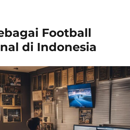
ebagai Football
nal di Indonesia