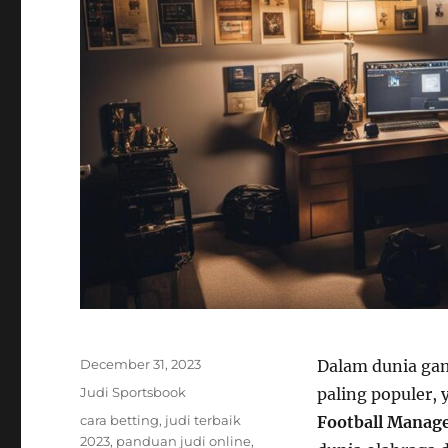
P
December 31, 2023
Dalam dunia gam
o
C
Judi Sportsbook
paling populer, 
s
a
T
cara betting
,
judi terbaik
Football Manag
t
t
a
2023
,
panduan judi online
,
e