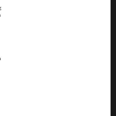
g
m
n