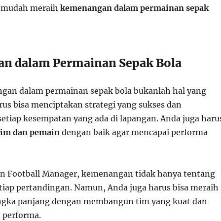
h mudah meraih
kemenangan dalam permainan sepak
n dalam Permainan Sepak Bola
gan dalam permainan sepak bola bukanlah hal yang
us bisa menciptakan strategi yang sukses dan
tiap kesempatan yang ada di lapangan. Anda juga haru
tim dan pemain
dengan baik agar mencapai performa
n Football Manager, kemenangan tidak hanya tentang
iap pertandingan. Namun, Anda juga harus bisa meraih
gka panjang dengan membangun tim yang kuat dan
 performa.