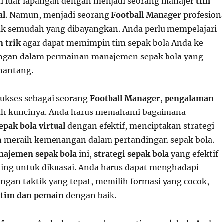
di luar lapangan dengan menjadi seorang manajer
tim
al
. Namun, menjadi seorang
Football Manager
profesion
dak semudah yang dibayangkan. Anda perlu mempelajari
n trik
agar dapat memimpin tim sepak bola Anda ke
gan dalam permainan manajemen sepak bola yang
enantang.
ukses sebagai seorang
Football Manager
,
pengalaman
ah kuncinya. Anda harus memahami bagaimana
epak bola virtual
dengan efektif, menciptakan strategi
n meraih kemenangan dalam pertandingan sepak bola.
ajemen sepak bola
ini,
strategi sepak bola
yang efektif
ting untuk dikuasai. Anda harus dapat menghadapi
ngan taktik yang tepat, memilih formasi yang cocok,
a
tim dan pemain
dengan baik.