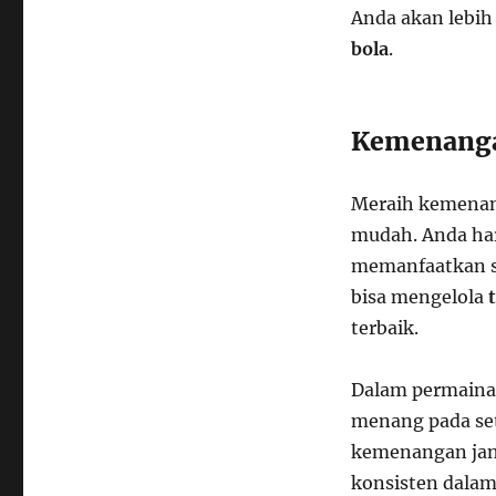
Anda akan lebi
bola
.
Kemenanga
Meraih kemenan
mudah. Anda har
memanfaatkan se
bisa mengelola
terbaik.
Dalam permaina
menang pada set
kemenangan jan
konsisten dalam