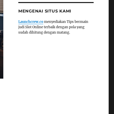
c
h
MENGENAI SITUS KAMI
f
o
Launchcrew.co
menyediakan Tips bermain
r
judi Slot Online terbaik dengan pola yang
:
sudah dihitung dengan matang.