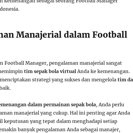
ih kemenangan sebagai seorang Football Manager
ndonesia.
an Manajerial dalam Football
n Football Manager, pengalaman manajerial sangat
 memimpin
tim sepak bola virtual
Anda ke kemenangan.
 menciptakan strategi yang sukses dan mengelola
tim d
baik.
emenangan dalam permainan sepak bola
, Anda perlu
aman manajerial yang cukup. Hal ini penting agar Anda
l keputusan yang tepat dalam menghadapi setiap
Semakin banyak pengalaman Anda sebagai manajer,