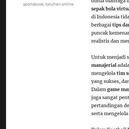
dunia olahraga 
e
g
sportsbook
,
taruhan online
d
g
sepak bola virtu
s
o
o
di Indonesia ti
n
r
berbagai
tips da
i
e
puncak kemenan
s
realistis dan m
Untuk menjadi s
manajerial
adal
mengelola
tim s
yang sukses, da
Dalam
game man
juga sangat pen
pertandingan de
serta mengelol