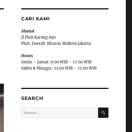
CARI KAMI
Alamat
Jl Pluit Karang Ayu
Pluit, Daerah Khusus Ibukota Jakarta
Hours
Senin – Jumat: 9:00 WIB – 17:00 WIB
Sabtu & Minggu : 13:00 WIB – 17:00 WIB
SEARCH
S
S
E
e
A
R
a
C
H
r