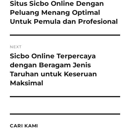
o
Situs Sicbo Online Dengan
P
r
Peluang Menang Optimal
s
e
Untuk Pemula dan Profesional
t
v
i
n
o
NEXT
a
u
Sicbo Online Terpercaya
N
s
v
e
dengan Beragam Jenis
p
x
i
Taruhan untuk Keseruan
o
t
Maksimal
s
g
p
t
o
a
:
s
t
t
:
i
CARI KAMI