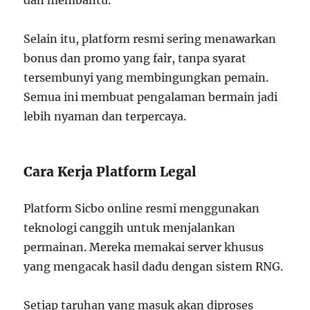
Selain itu, platform resmi sering menawarkan
bonus dan promo yang fair, tanpa syarat
tersembunyi yang membingungkan pemain.
Semua ini membuat pengalaman bermain jadi
lebih nyaman dan terpercaya.
Cara Kerja Platform Legal
Platform Sicbo online resmi menggunakan
teknologi canggih untuk menjalankan
permainan. Mereka memakai server khusus
yang mengacak hasil dadu dengan sistem RNG.
Setiap taruhan yang masuk akan diproses