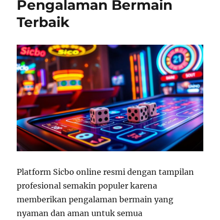
Pengalaman Bermain
Terbaik
Platform Sicbo online resmi dengan tampilan
profesional semakin populer karena
memberikan pengalaman bermain yang
nyaman dan aman untuk semua