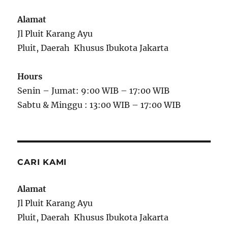
o
Alamat
n
Jl Pluit Karang Ayu
Pluit, Daerah Khusus Ibukota Jakarta
Hours
Senin – Jumat: 9:00 WIB – 17:00 WIB
Sabtu & Minggu : 13:00 WIB – 17:00 WIB
CARI KAMI
Alamat
Jl Pluit Karang Ayu
Pluit, Daerah Khusus Ibukota Jakarta