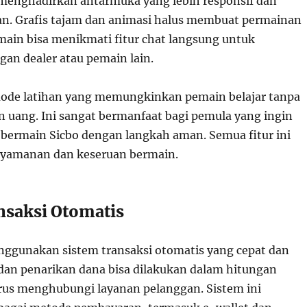
menghadirkan antarmuka yang lebih responsif dan
n. Grafis tajam dan animasi halus membuat permainan
emain bisa menikmati fitur chat langsung untuk
gan dealer atau pemain lain.
 mode latihan yang memungkinkan pemain belajar tanpa
an uang. Ini sangat bermanfaat bagi pemula yang ingin
ermain Sicbo dengan langkah aman. Semua fitur ini
amanan dan keseruan bermain.
nsaksi Otomatis
nggunakan sistem transaksi otomatis yang cepat dan
t dan penarikan dana bisa dilakukan dalam hitungan
rus menghubungi layanan pelanggan. Sistem ini