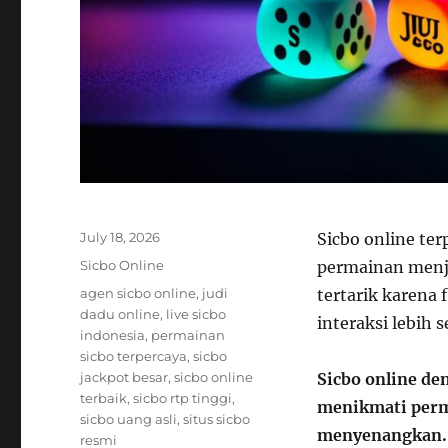
Posted
July 18, 2026
Sicbo online te
on
Categories
Sicbo Online
permainan menja
Tags
agen sicbo online
,
judi
tertarik karena
dadu online
,
live sicbo
interaksi lebih s
indonesia
,
permainan
sicbo terpercaya
,
sicbo
jackpot besar
,
sicbo online
Sicbo online d
terbaik
,
sicbo rtp tinggi
,
menikmati perm
sicbo uang asli
,
situs sicbo
menyenangkan.
resmi