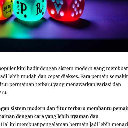
rpopuler kini hadir dengan sistem modern yang membuat
di lebih mudah dan cepat diakses. Para pemain semaki
 fitur permainan terbaru yang menawarkan variasi dan
eru.
engan sistem modern dan fitur terbaru membantu pemai
ainan dengan cara yang lebih nyaman dan
Hal ini membuat pengalaman bermain jadi lebih menar