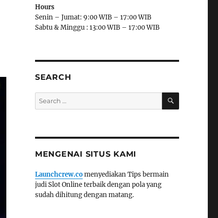
Hours
Senin – Jumat: 9:00 WIB – 17:00 WIB
Sabtu & Minggu : 13:00 WIB – 17:00 WIB
SEARCH
SEARCH
Search
for:
MENGENAI SITUS KAMI
Launchcrew.co
menyediakan Tips bermain
judi Slot Online terbaik dengan pola yang
sudah dihitung dengan matang.