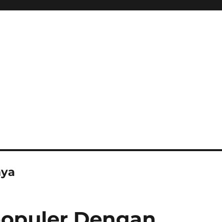
aya
populer Dengan