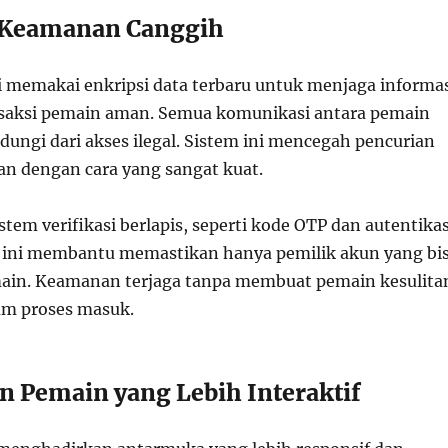
 Keamanan Canggih
ni memakai enkripsi data terbaru untuk menjaga informa
nsaksi pemain aman. Semua komunikasi antara pemain
ndungi dari akses ilegal. Sistem ini mencegah pencurian
an dengan cara yang sangat kuat.
istem verifikasi berlapis, seperti kode OTP dan autentikas
ur ini membantu memastikan hanya pemilik akun yang bi
ain. Keamanan terjaga tanpa membuat pemain kesulita
am proses masuk.
 Pemain yang Lebih Interaktif