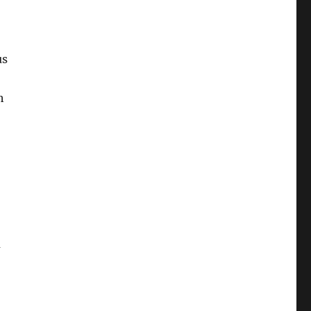
us
h
u