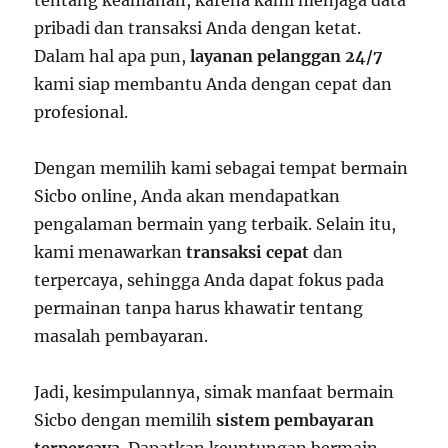
pribadi dan transaksi Anda dengan ketat.
Dalam hal apa pun,
layanan pelanggan 24/7
kami siap membantu Anda dengan cepat dan
profesional.
Dengan memilih kami sebagai tempat bermain
Sicbo online, Anda akan mendapatkan
pengalaman bermain yang terbaik. Selain itu,
kami menawarkan
transaksi cepat
dan
terpercaya, sehingga Anda dapat fokus pada
permainan tanpa harus khawatir tentang
masalah pembayaran.
Jadi, kesimpulannya, simak manfaat bermain
Sicbo dengan memilih
sistem pembayaran
terpercaya
. Dapatkan keuntungan bermain