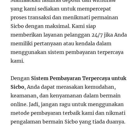
yang kami sediakan untuk mempercepat
proses transaksi dan menikmati permainan
Sicbo dengan maksimal. Kami siap
memberikan layanan pelanggan 24/7 jika Anda
memiliki pertanyaan atau kendala dalam
menggunakan sistem pembayaran terpercaya
kami.
Dengan
Sistem Pembayaran Terpercaya untuk
Sicbo
, Anda dapat merasakan kemudahan,
keamanan, dan kenyamanan dalam bermain
online. Jadi, jangan ragu untuk menggunakan
metode pembayaran terbaik kami dan nikmati
pengalaman bermain Sicbo yang tiada duanya.