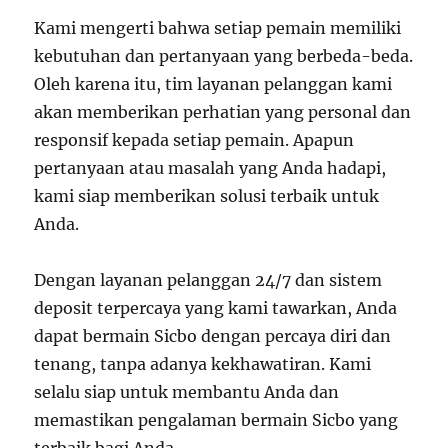
Kami mengerti bahwa setiap pemain memiliki
kebutuhan dan pertanyaan yang berbeda-beda.
Oleh karena itu, tim layanan pelanggan kami
akan memberikan perhatian yang personal dan
responsif kepada setiap pemain. Apapun
pertanyaan atau masalah yang Anda hadapi,
kami siap memberikan solusi terbaik untuk
Anda.
Dengan layanan pelanggan 24/7 dan sistem
deposit terpercaya yang kami tawarkan, Anda
dapat bermain Sicbo dengan percaya diri dan
tenang, tanpa adanya kekhawatiran. Kami
selalu siap untuk membantu Anda dan
memastikan pengalaman bermain Sicbo yang
terbaik bagi Anda.