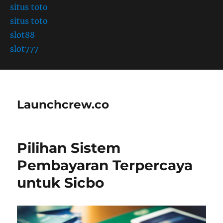
situs toto
situs toto
slot88
slot777
Launchcrew.co
Pilihan Sistem
Pembayaran Terpercaya
untuk Sicbo