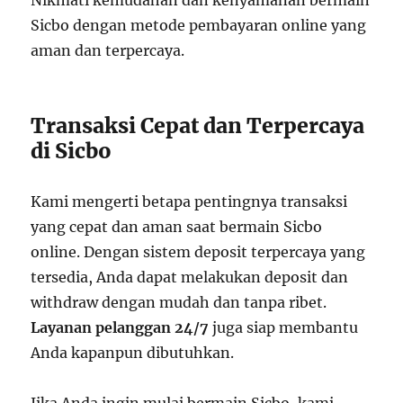
Sicbo dengan metode pembayaran online yang
aman dan terpercaya.
Transaksi Cepat dan Terpercaya
di Sicbo
Kami mengerti betapa pentingnya transaksi
yang cepat dan aman saat bermain Sicbo
online. Dengan sistem deposit terpercaya yang
tersedia, Anda dapat melakukan deposit dan
withdraw dengan mudah dan tanpa ribet.
Layanan pelanggan 24/7
juga siap membantu
Anda kapanpun dibutuhkan.
Jika Anda ingin mulai bermain Sicbo, kami