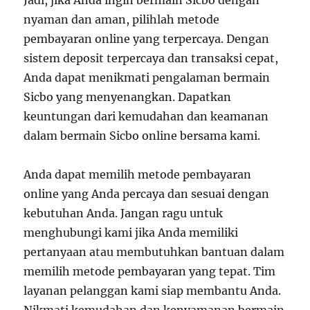
nyaman dan aman, pilihlah metode
pembayaran online yang terpercaya. Dengan
sistem deposit terpercaya dan transaksi cepat,
Anda dapat menikmati pengalaman bermain
Sicbo yang menyenangkan. Dapatkan
keuntungan dari kemudahan dan keamanan
dalam bermain Sicbo online bersama kami.
Anda dapat memilih metode pembayaran
online yang Anda percaya dan sesuai dengan
kebutuhan Anda. Jangan ragu untuk
menghubungi kami jika Anda memiliki
pertanyaan atau membutuhkan bantuan dalam
memilih metode pembayaran yang tepat. Tim
layanan pelanggan kami siap membantu Anda.
Nikmati kemudahan dan kenyamanan bermain