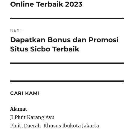
r
Online Terbaik 2023
s
e
t
v
i
n
NEXT
o
Dapatkan Bonus dan Promosi
N
a
u
e
Situs Sicbo Terbaik
s
v
x
p
t
i
o
p
s
g
o
t
s
a
CARI KAMI
:
t
t
:
Alamat
i
Jl Pluit Karang Ayu
Pluit, Daerah Khusus Ibukota Jakarta
o