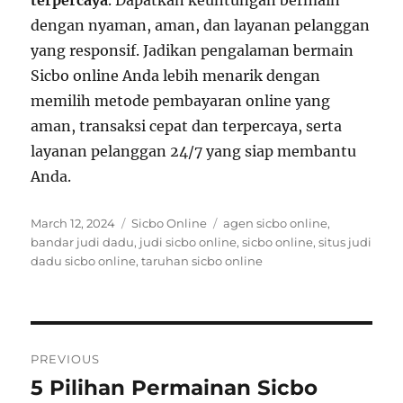
dengan nyaman, aman, dan layanan pelanggan
yang responsif. Jadikan pengalaman bermain
Sicbo online Anda lebih menarik dengan
memilih metode pembayaran online yang
aman, transaksi cepat dan terpercaya, serta
layanan pelanggan 24/7 yang siap membantu
Anda.
P
C
T
March 12, 2024
Sicbo Online
agen sicbo online
,
o
a
a
bandar judi dadu
,
judi sicbo online
,
sicbo online
,
situs judi
s
t
g
dadu sicbo online
,
taruhan sicbo online
t
e
s
e
g
d
o
o
r
P
n
i
PREVIOUS
e
o
5 Pilihan Permainan Sicbo
P
s