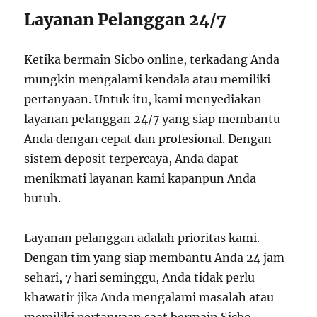
Layanan Pelanggan 24/7
Ketika bermain Sicbo online, terkadang Anda
mungkin mengalami kendala atau memiliki
pertanyaan. Untuk itu, kami menyediakan
layanan pelanggan 24/7 yang siap membantu
Anda dengan cepat dan profesional. Dengan
sistem deposit terpercaya, Anda dapat
menikmati layanan kami kapanpun Anda
butuh.
Layanan pelanggan adalah prioritas kami.
Dengan tim yang siap membantu Anda 24 jam
sehari, 7 hari seminggu, Anda tidak perlu
khawatir jika Anda mengalami masalah atau
memiliki pertanyaan saat bermain Sicbo