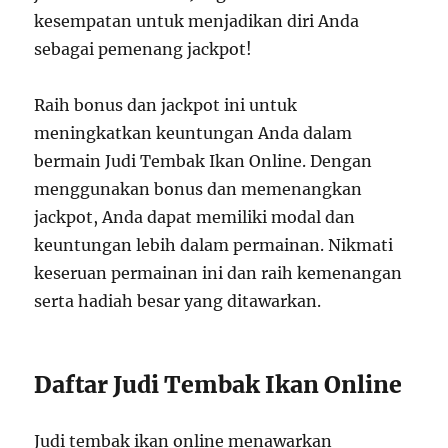
kesempatan untuk menjadikan diri Anda
sebagai pemenang jackpot!
Raih bonus dan jackpot ini untuk
meningkatkan keuntungan Anda dalam
bermain Judi Tembak Ikan Online. Dengan
menggunakan bonus dan memenangkan
jackpot, Anda dapat memiliki modal dan
keuntungan lebih dalam permainan. Nikmati
keseruan permainan ini dan raih kemenangan
serta hadiah besar yang ditawarkan.
Daftar Judi Tembak Ikan Online
Judi tembak ikan online menawarkan