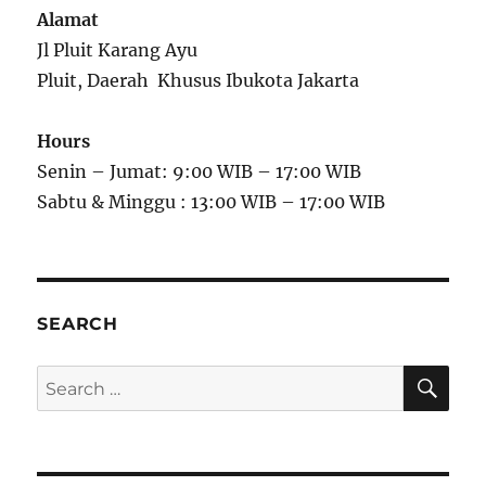
Alamat
Jl Pluit Karang Ayu
Pluit, Daerah Khusus Ibukota Jakarta
Hours
Senin – Jumat: 9:00 WIB – 17:00 WIB
Sabtu & Minggu : 13:00 WIB – 17:00 WIB
SEARCH
S
S
E
A
e
R
a
C
H
r