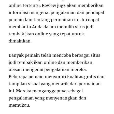
online tertentu. Review juga akan memberikan
informasi mengenai pengalaman dan pendapat
pemain lain tentang permainan ini. Ini dapat
membantu Anda dalam memilih situs judi
tembak ikan online yang tepat untuk
dimainkan.
Banyak pemain telah mencoba berbagai situs
judi tembak ikan online dan memberikan
ulasan mengenai pengalaman mereka.
Beberapa pemain menyoroti kualitas grafis dan
tampilan visual yang menarik dari permainan
ini. Mereka menganggapnya sebagai
pengalaman yang menyenangkan dan
memukau.