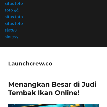
situs toto
toto 4d
situs toto
situs toto
slot88
slot777
Launchcrew.co
Menangkan Besar di Judi
Tembak Ikan Online!