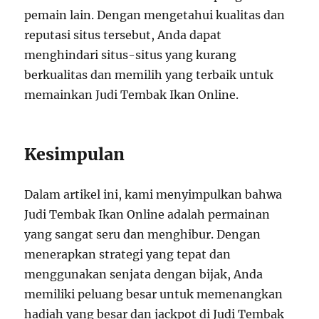
pemain lain. Dengan mengetahui kualitas dan
reputasi situs tersebut, Anda dapat
menghindari situs-situs yang kurang
berkualitas dan memilih yang terbaik untuk
memainkan Judi Tembak Ikan Online.
Kesimpulan
Dalam artikel ini, kami menyimpulkan bahwa
Judi Tembak Ikan Online adalah permainan
yang sangat seru dan menghibur. Dengan
menerapkan strategi yang tepat dan
menggunakan senjata dengan bijak, Anda
memiliki peluang besar untuk memenangkan
hadiah yang besar dan jackpot di Judi Tembak