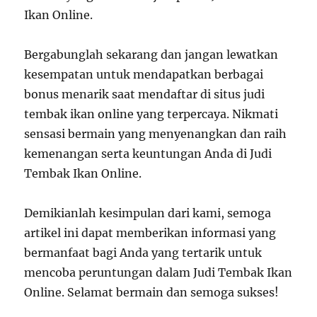
Ikan Online.
Bergabunglah sekarang dan jangan lewatkan
kesempatan untuk mendapatkan berbagai
bonus menarik saat mendaftar di situs judi
tembak ikan online yang terpercaya. Nikmati
sensasi bermain yang menyenangkan dan raih
kemenangan serta keuntungan Anda di Judi
Tembak Ikan Online.
Demikianlah kesimpulan dari kami, semoga
artikel ini dapat memberikan informasi yang
bermanfaat bagi Anda yang tertarik untuk
mencoba peruntungan dalam Judi Tembak Ikan
Online. Selamat bermain dan semoga sukses!