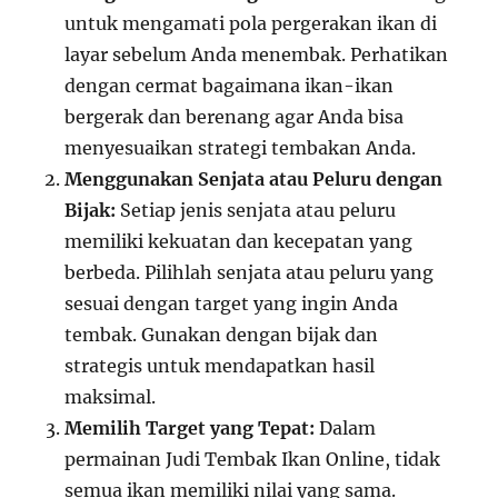
untuk mengamati pola pergerakan ikan di
layar sebelum Anda menembak. Perhatikan
dengan cermat bagaimana ikan-ikan
bergerak dan berenang agar Anda bisa
menyesuaikan strategi tembakan Anda.
Menggunakan Senjata atau Peluru dengan
Bijak:
Setiap jenis senjata atau peluru
memiliki kekuatan dan kecepatan yang
berbeda. Pilihlah senjata atau peluru yang
sesuai dengan target yang ingin Anda
tembak. Gunakan dengan bijak dan
strategis untuk mendapatkan hasil
maksimal.
Memilih Target yang Tepat:
Dalam
permainan Judi Tembak Ikan Online, tidak
semua ikan memiliki nilai yang sama.