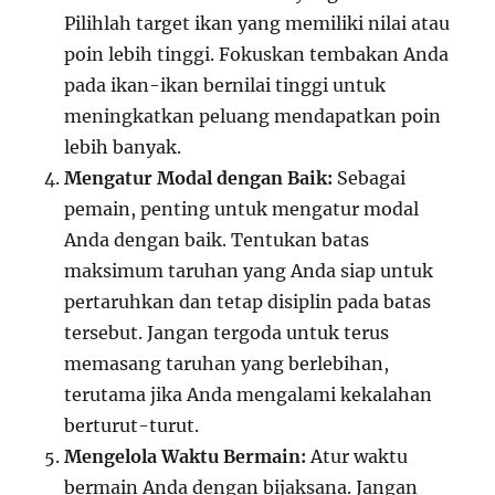
Pilihlah target ikan yang memiliki nilai atau
poin lebih tinggi. Fokuskan tembakan Anda
pada ikan-ikan bernilai tinggi untuk
meningkatkan peluang mendapatkan poin
lebih banyak.
Mengatur Modal dengan Baik:
Sebagai
pemain, penting untuk mengatur modal
Anda dengan baik. Tentukan batas
maksimum taruhan yang Anda siap untuk
pertaruhkan dan tetap disiplin pada batas
tersebut. Jangan tergoda untuk terus
memasang taruhan yang berlebihan,
terutama jika Anda mengalami kekalahan
berturut-turut.
Mengelola Waktu Bermain:
Atur waktu
bermain Anda dengan bijaksana. Jangan