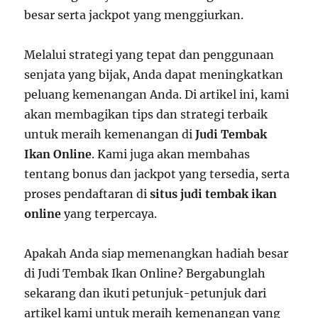
besar serta jackpot yang menggiurkan.
Melalui strategi yang tepat dan penggunaan
senjata yang bijak, Anda dapat meningkatkan
peluang kemenangan Anda. Di artikel ini, kami
akan membagikan tips dan strategi terbaik
untuk meraih kemenangan di
Judi Tembak
Ikan Online
. Kami juga akan membahas
tentang bonus dan jackpot yang tersedia, serta
proses pendaftaran di
situs judi tembak ikan
online
yang terpercaya.
Apakah Anda siap memenangkan hadiah besar
di Judi Tembak Ikan Online? Bergabunglah
sekarang dan ikuti petunjuk-petunjuk dari
artikel kami untuk meraih kemenangan yang