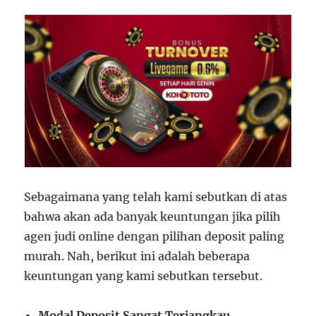
Sebagaimana yang telah kami sebutkan di atas
bahwa akan ada banyak keuntungan jika pilih
agen judi online dengan pilihan deposit paling
murah. Nah, berikut ini adalah beberapa
keuntungan yang kami sebutkan tersebut.
Modal Deposit Sangat Terjangkau