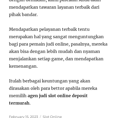
mendapatkan tawaran layanan terbaik dari
pihak bandar.
Mendapatkan pelayanan terbaik tentu
merupakan hal yang sangat menguntungkan
bagi para pemain judi online, pasalnya, mereka
akan bisa dengan lebih mudah dan nyaman
menjalankan setiap game, dan mendapatkan
kemenangan.
Itulah berbagai keuntungan yang akan
dirasakan oleh para bettor apabila mereka
memilih
agen judi slot online deposit
termurah
.
P
C
February 15, 2023
Slot Online