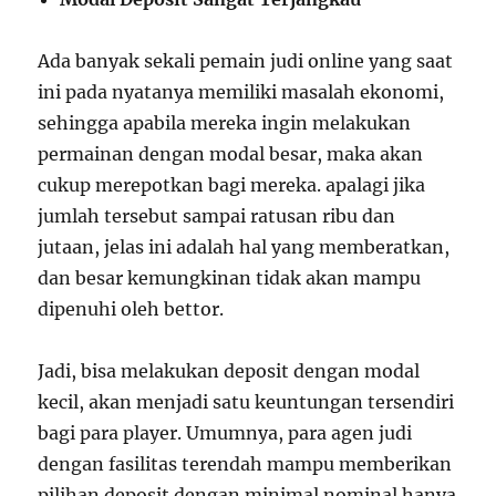
Ada banyak sekali pemain judi online yang saat
ini pada nyatanya memiliki masalah ekonomi,
sehingga apabila mereka ingin melakukan
permainan dengan modal besar, maka akan
cukup merepotkan bagi mereka. apalagi jika
jumlah tersebut sampai ratusan ribu dan
jutaan, jelas ini adalah hal yang memberatkan,
dan besar kemungkinan tidak akan mampu
dipenuhi oleh bettor.
Jadi, bisa melakukan deposit dengan modal
kecil, akan menjadi satu keuntungan tersendiri
bagi para player. Umumnya, para agen judi
dengan fasilitas terendah mampu memberikan
pilihan deposit dengan minimal nominal hanya