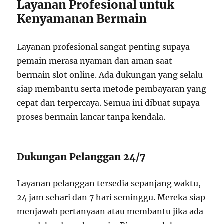
Layanan Profesional untuk
Kenyamanan Bermain
Layanan profesional sangat penting supaya
pemain merasa nyaman dan aman saat
bermain slot online. Ada dukungan yang selalu
siap membantu serta metode pembayaran yang
cepat dan terpercaya. Semua ini dibuat supaya
proses bermain lancar tanpa kendala.
Dukungan Pelanggan 24/7
Layanan pelanggan tersedia sepanjang waktu,
24 jam sehari dan 7 hari seminggu. Mereka siap
menjawab pertanyaan atau membantu jika ada