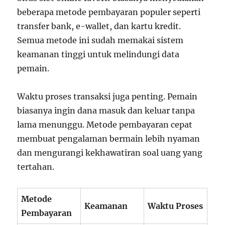
beberapa metode pembayaran populer seperti
transfer bank, e-wallet, dan kartu kredit.
Semua metode ini sudah memakai sistem
keamanan tinggi untuk melindungi data
pemain.
Waktu proses transaksi juga penting. Pemain
biasanya ingin dana masuk dan keluar tanpa
lama menunggu. Metode pembayaran cepat
membuat pengalaman bermain lebih nyaman
dan mengurangi kekhawatiran soal uang yang
tertahan.
Metode
Keamanan
Waktu Proses
Pembayaran