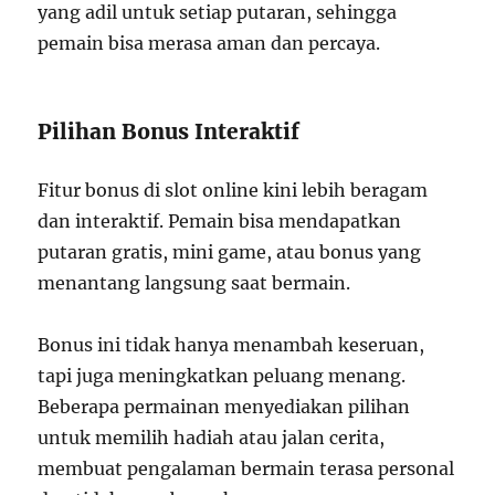
yang adil untuk setiap putaran, sehingga
pemain bisa merasa aman dan percaya.
Pilihan Bonus Interaktif
Fitur bonus di slot online kini lebih beragam
dan interaktif. Pemain bisa mendapatkan
putaran gratis, mini game, atau bonus yang
menantang langsung saat bermain.
Bonus ini tidak hanya menambah keseruan,
tapi juga meningkatkan peluang menang.
Beberapa permainan menyediakan pilihan
untuk memilih hadiah atau jalan cerita,
membuat pengalaman bermain terasa personal