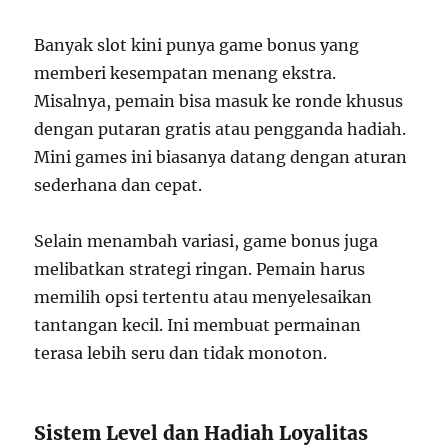
Banyak slot kini punya game bonus yang
memberi kesempatan menang ekstra.
Misalnya, pemain bisa masuk ke ronde khusus
dengan putaran gratis atau pengganda hadiah.
Mini games ini biasanya datang dengan aturan
sederhana dan cepat.
Selain menambah variasi, game bonus juga
melibatkan strategi ringan. Pemain harus
memilih opsi tertentu atau menyelesaikan
tantangan kecil. Ini membuat permainan
terasa lebih seru dan tidak monoton.
Sistem Level dan Hadiah Loyalitas