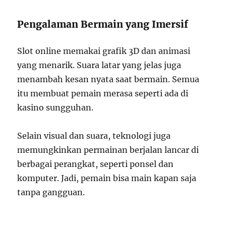
Pengalaman Bermain yang Imersif
Slot online memakai grafik 3D dan animasi
yang menarik. Suara latar yang jelas juga
menambah kesan nyata saat bermain. Semua
itu membuat pemain merasa seperti ada di
kasino sungguhan.
Selain visual dan suara, teknologi juga
memungkinkan permainan berjalan lancar di
berbagai perangkat, seperti ponsel dan
komputer. Jadi, pemain bisa main kapan saja
tanpa gangguan.