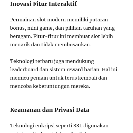
Inovasi Fitur Interaktif
Permainan slot modern memiliki putaran
bonus, mini game, dan pilihan taruhan yang
beragam. Fitur-fitur ini membuat slot lebih
menarik dan tidak membosankan.
Teknologi terbaru juga mendukung
leaderboard dan sistem reward harian. Hal ini
memicu pemain untuk terus kembali dan
mencoba keberuntungan mereka.
Keamanan dan Privasi Data
Teknologi enkripsi seperti SSL digunakan