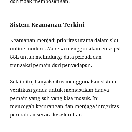
dan tidak membosankan.
Sistem Keamanan Terkini
Keamanan menjadi prioritas utama dalam slot
online modern. Mereka menggunakan enkripsi
SSL untuk melindungi data pribadi dan
transaksi pemain dari penyadapan.
Selain itu, banyak situs menggunakan sistem
verifikasi ganda untuk memastikan hanya
pemain yang sah yang bisa masuk. Ini
mencegah kecurangan dan menjaga integritas
permainan secara keseluruhan.