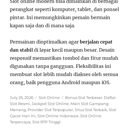
Slot online modern bisa dimainkan di berbagai
perangkat seperti komputer, tablet, dan ponsel
pintar. Ini memungkinkan pemain bermain
kapan saja dan di mana saja.
Permainan dioptimalkan agar
berjalan cepat
dan stabil
di layar kecil maupun besar. Desain
responsif memastikan tombol dan fitur mudah
digunakan tanpa gangguan. Fleksibilitas ini
membuat slot lebih mudah diakses oleh semua
orang, baik pengguna Android maupun iOS.
P
C
T
July 25, 2026
Slot Online
Bonus Slot Terbesar
,
Daftar
o
a
a
Slot Resmi
,
Jackpot Slot Online
,
Main Slot Gampang
s
t
g
Menang
,
Provider Slot Terpopuler
,
Situs Slot Terbaik
,
Slot
t
e
s
Gacor Hari Ini
,
Slot Online Indonesia
,
Slot Online
e
g
Terpercaya
,
Slot RTP Tinggi
d
o