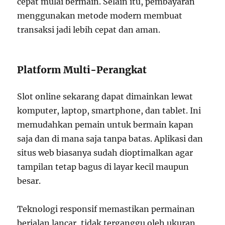
cepat mulai bermain. Selain itu, pembayaran
menggunakan metode modern membuat
transaksi jadi lebih cepat dan aman.
Platform Multi-Perangkat
Slot online sekarang dapat dimainkan lewat
komputer, laptop, smartphone, dan tablet. Ini
memudahkan pemain untuk bermain kapan
saja dan di mana saja tanpa batas. Aplikasi dan
situs web biasanya sudah dioptimalkan agar
tampilan tetap bagus di layar kecil maupun
besar.
Teknologi responsif memastikan permainan
berjalan lancar, tidak terganggu oleh ukuran