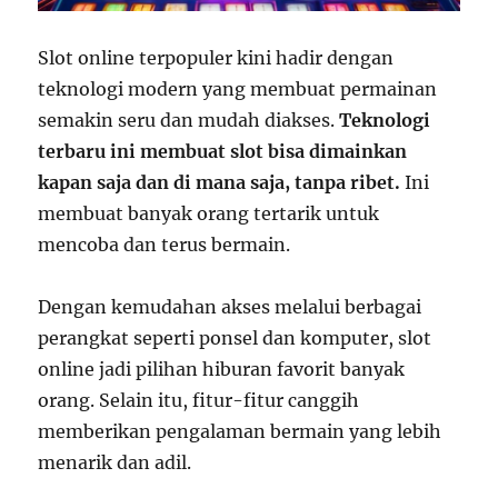
Slot online terpopuler kini hadir dengan
teknologi modern yang membuat permainan
semakin seru dan mudah diakses.
Teknologi
terbaru ini membuat slot bisa dimainkan
kapan saja dan di mana saja, tanpa ribet.
Ini
membuat banyak orang tertarik untuk
mencoba dan terus bermain.
Dengan kemudahan akses melalui berbagai
perangkat seperti ponsel dan komputer, slot
online jadi pilihan hiburan favorit banyak
orang. Selain itu, fitur-fitur canggih
memberikan pengalaman bermain yang lebih
menarik dan adil.