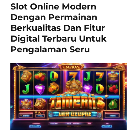
Slot Online Modern
Dengan Permainan
Berkualitas Dan Fitur
Digital Terbaru Untuk
Pengalaman Seru