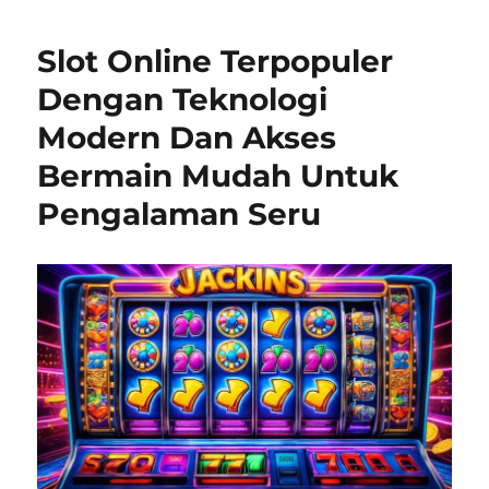
o
r
n
i
Slot Online Terpopuler
e
s
Dengan Teknologi
Modern Dan Akses
Bermain Mudah Untuk
Pengalaman Seru