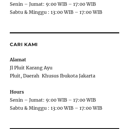
Senin – Jumat: 9:00 WIB – 17:00 WIB
Sabtu & Minggu : 13:00 WIB – 17:00 WIB
CARI KAMI
Alamat
Jl Pluit Karang Ayu
Pluit, Daerah Khusus Ibukota Jakarta
Hours
Senin – Jumat: 9:00 WIB – 17:00 WIB
Sabtu & Minggu : 13:00 WIB – 17:00 WIB