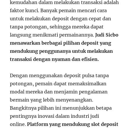
kemudahan dalam melakukan transaksi adalah
faktor kunci. Banyak pemain mencari cara
untuk melakukan deposit dengan cepat dan
tanpa potongan, sehingga mereka dapat
langsung menikmati permainannya.
Judi Sicbo
menawarkan berbagai pilihan deposit yang
mendukung penggunanya untuk melakukan
transaksi dengan nyaman dan efisien.
Dengan menggunakan deposit pulsa tanpa
potongan, pemain dapat memaksimalkan
modal mereka dan menjamin pengalaman
bermain yang lebih menyenangkan.
Bangkitnya pilihan ini menunjukkan betapa
pentingnya inovasi dalam industri judi
online.
Platform yang mendukung slot deposit