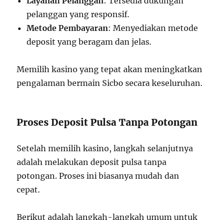
Layanan Pelanggan
: Tersedia dukungan
pelanggan yang responsif.
Metode Pembayaran
: Menyediakan metode
deposit yang beragam dan jelas.
Memilih kasino yang tepat akan meningkatkan
pengalaman bermain Sicbo secara keseluruhan.
Proses Deposit Pulsa Tanpa Potongan
Setelah memilih kasino, langkah selanjutnya
adalah melakukan deposit pulsa tanpa
potongan. Proses ini biasanya mudah dan
cepat.
Berikut adalah langkah-langkah umum untuk