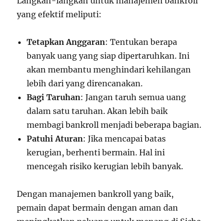
Langkah-langkah untuk manajemen bankroll
yang efektif meliputi:
Tetapkan Anggaran
: Tentukan berapa
banyak uang yang siap dipertaruhkan. Ini
akan membantu menghindari kehilangan
lebih dari yang direncanakan.
Bagi Taruhan
: Jangan taruh semua uang
dalam satu taruhan. Akan lebih baik
membagi bankroll menjadi beberapa bagian.
Patuhi Aturan
: Jika mencapai batas
kerugian, berhenti bermain. Hal ini
mencegah risiko kerugian lebih banyak.
Dengan manajemen bankroll yang baik,
pemain dapat bermain dengan aman dan