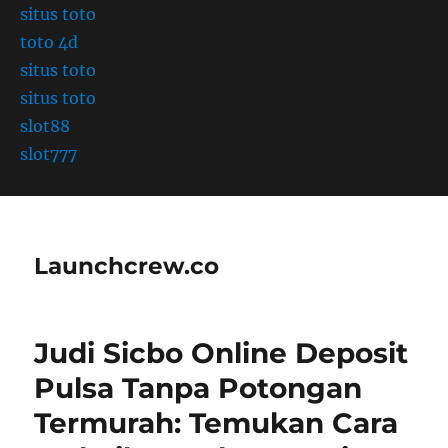
situs toto
toto 4d
situs toto
situs toto
slot88
slot777
Launchcrew.co
Judi Sicbo Online Deposit
Pulsa Tanpa Potongan
Termurah: Temukan Cara