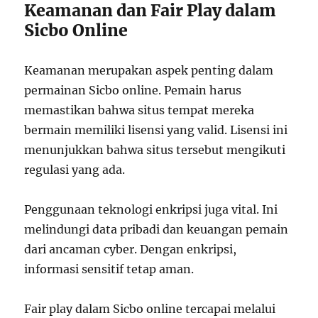
Keamanan dan Fair Play dalam
Sicbo Online
Keamanan merupakan aspek penting dalam
permainan Sicbo online. Pemain harus
memastikan bahwa situs tempat mereka
bermain memiliki lisensi yang valid. Lisensi ini
menunjukkan bahwa situs tersebut mengikuti
regulasi yang ada.
Penggunaan teknologi enkripsi juga vital. Ini
melindungi data pribadi dan keuangan pemain
dari ancaman cyber. Dengan enkripsi,
informasi sensitif tetap aman.
Fair play dalam Sicbo online tercapai melalui