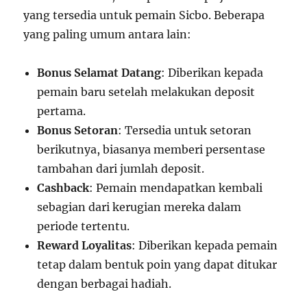
yang tersedia untuk pemain Sicbo. Beberapa
yang paling umum antara lain:
Bonus Selamat Datang
: Diberikan kepada
pemain baru setelah melakukan deposit
pertama.
Bonus Setoran
: Tersedia untuk setoran
berikutnya, biasanya memberi persentase
tambahan dari jumlah deposit.
Cashback
: Pemain mendapatkan kembali
sebagian dari kerugian mereka dalam
periode tertentu.
Reward Loyalitas
: Diberikan kepada pemain
tetap dalam bentuk poin yang dapat ditukar
dengan berbagai hadiah.