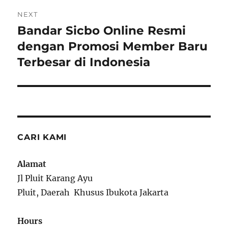
o
NEXT
a
u
Bandar Sicbo Online Resmi
N
s
v
e
dengan Promosi Member Baru
p
x
i
Terbesar di Indonesia
o
t
s
g
p
t
o
a
:
s
t
t
CARI KAMI
:
i
Alamat
o
Jl Pluit Karang Ayu
n
Pluit, Daerah Khusus Ibukota Jakarta
Hours