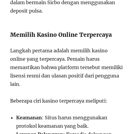
dalam bermain Sicbo dengan menggunakan
deposit pulsa.
Memilih Kasino Online Terpercaya
Langkah pertama adalah memilih kasino
online yang terpercaya. Pemain harus
memastikan bahwa platform tersebut memiliki
lisensi resmi dan ulasan positif dari pengguna
lain.
Beberapa ciri kasino terpercaya meliputi:
Keamanan
: Situs harus menggunakan
protokol keamanan yang baik.