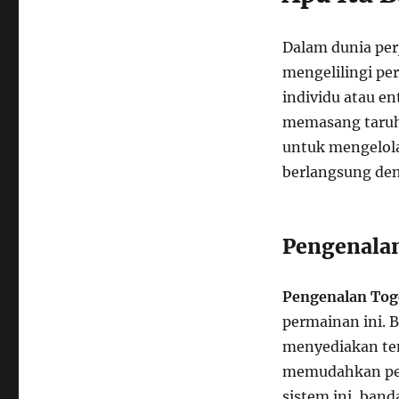
Dalam dunia pe
mengelilingi pe
individu atau en
memasang taruha
untuk mengelol
berlangsung den
Pengenala
Pengenalan Tog
permainan ini. B
menyediakan tem
memudahkan pem
sistem ini, ban