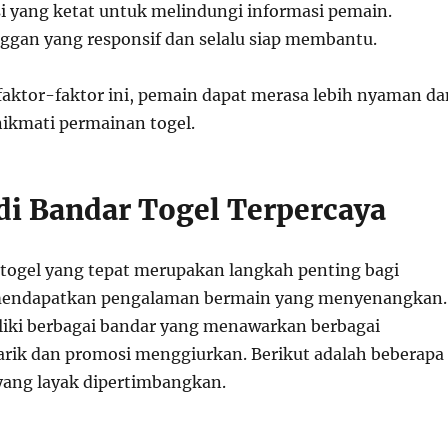
si yang ketat untuk melindungi informasi pemain.
gan yang responsif dan selalu siap membantu.
aktor-faktor ini, pemain dapat merasa lebih nyaman da
ikmati permainan togel.
udi Bandar Togel Terpercaya
togel yang tepat merupakan langkah penting bagi
endapatkan pengalaman bermain yang menyenangkan.
iki berbagai bandar yang menawarkan berbagai
ik dan promosi menggiurkan. Berikut adalah beberapa
yang layak dipertimbangkan.