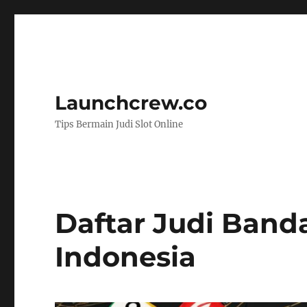
Launchcrew.co
Tips Bermain Judi Slot Online
Daftar Judi Banda
Indonesia