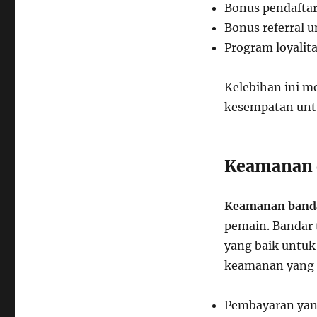
Bonus pendaftar
Bonus referral 
Program loyalita
Kelebihan ini 
kesempatan untu
Keamanan 
Keamanan banda
pemain. Bandar 
yang baik untuk
keamanan yang 
Pembayaran yang