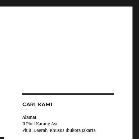
i
CARI KAMI
Alamat
Jl Pluit Karang Ayu
Pluit, Daerah Khusus Ibukota Jakarta