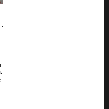
a,
l
uk
g