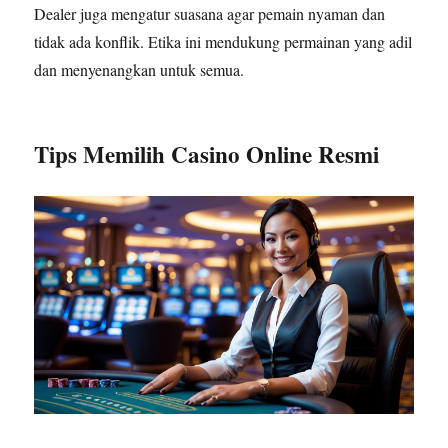
Dealer juga mengatur suasana agar pemain nyaman dan
tidak ada konflik. Etika ini mendukung permainan yang adil
dan menyenangkan untuk semua.
Tips Memilih Casino Online Resmi