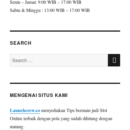
Senin – Jumat: 9:00 WIB – 17:00 WIB
Sabtu & Minggu : 13:00 WIB – 17:00 WIB
SEARCH
S
S
E
A
e
R
a
C
H
r
c
MENGENAI SITUS KAMI
h
f
Launchcrew.co
menyediakan Tips bermain judi Slot
o
Online terbaik dengan pola yang sudah dihitung dengan
r
matang.