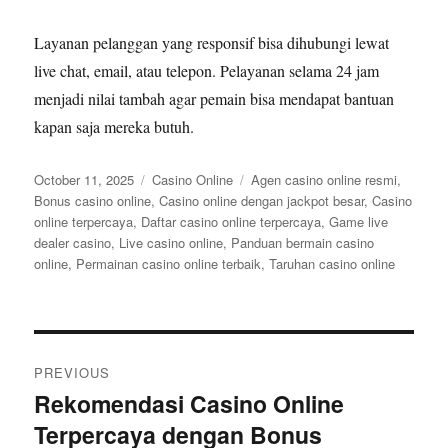
Layanan pelanggan yang responsif bisa dihubungi lewat
live chat, email, atau telepon. Pelayanan selama 24 jam
menjadi nilai tambah agar pemain bisa mendapat bantuan
kapan saja mereka butuh.
P
C
T
October 11, 2025
Casino Online
Agen casino online resmi
,
o
a
a
Bonus casino online
,
Casino online dengan jackpot besar
,
Casino
s
t
g
online terpercaya
,
Daftar casino online terpercaya
,
Game live
t
e
s
dealer casino
,
Live casino online
,
Panduan bermain casino
e
g
online
,
Permainan casino online terbaik
,
Taruhan casino online
d
o
o
r
n
i
P
e
s
PREVIOUS
o
Rekomendasi Casino Online
P
Terpercaya dengan Bonus
r
s