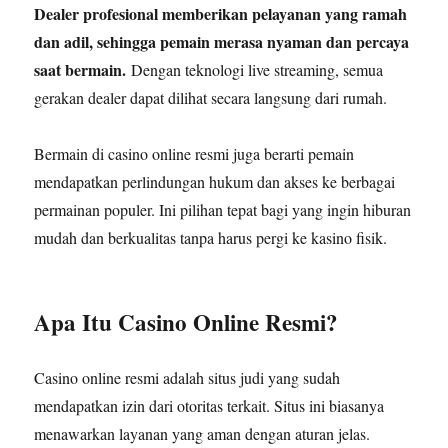
Dealer profesional memberikan pelayanan yang ramah
dan adil, sehingga pemain merasa nyaman dan percaya
saat bermain.
Dengan teknologi live streaming, semua
gerakan dealer dapat dilihat secara langsung dari rumah.
Bermain di casino online resmi juga berarti pemain
mendapatkan perlindungan hukum dan akses ke berbagai
permainan populer. Ini pilihan tepat bagi yang ingin hiburan
mudah dan berkualitas tanpa harus pergi ke kasino fisik.
Apa Itu Casino Online Resmi?
Casino online resmi adalah situs judi yang sudah
mendapatkan izin dari otoritas terkait. Situs ini biasanya
menawarkan layanan yang aman dengan aturan jelas.