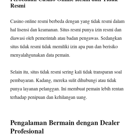
Resmi
Casino online resmi berbeda dengan yang tidak resmi dalam
hal lisensi dan keamanan. Situs resmi punya izin resmi dan
diawasi oleh pemerintah atau badan pengawas. Sedangkan
situs tidak resmi tidak memiliki izin apa pun dan berisiko
menyalahgunakan data pemain.
Selain itu, situs tidak resmi sering kali tidak transparan soal
pembayaran. Kadang, mereka sulit dihubungi atau tidak
punya layanan pelanggan. Ini membuat pemain lebih rentan
terhadap penipuan dan kehilangan uang.
Pengalaman Bermain dengan Dealer
Profesional