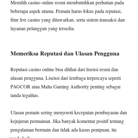
Memilih casino online resmi membutuhkan perhatian pada
beberapa aspek utama. Pemain harus fokus pada reputasi,
fitur live casino yang ditawarkan, serta sistem transaksi dan
layanan pelanggan yang tersedia.
Memeriksa Reputasi dan Ulasan Pengguna
Reputasi casino online bisa dilihat dari lisensi resmi dan
ulasan pengguna. Lisensi dari lembaga terpercaya seperti
PAGCOR atau Malta Gaming Authority penting sebagai
tanda legalitas.
Ulasan pemain sering menyoroti kecepatan pembayaran dan
kejujuran permainan. Jika banyak komentar positif tentang
pengalaman bermain dan tidak ada kasus penipuan, itu