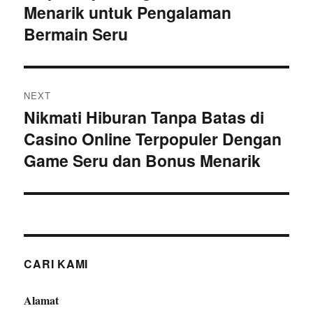
e
Menarik untuk Pengalaman
t
v
Bermain Seru
i
n
o
a
u
NEXT
s
v
Nikmati Hiburan Tanpa Batas di
N
p
Casino Online Terpopuler Dengan
i
e
o
x
Game Seru dan Bonus Menarik
s
g
t
t
a
p
:
o
t
s
i
t
CARI KAMI
:
o
Alamat