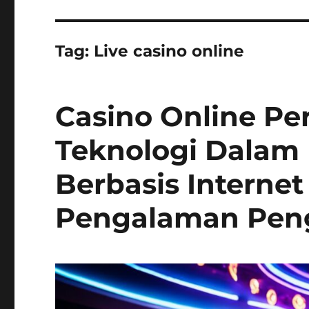
Tag:
Live casino online
Casino Online P
Teknologi Dalam 
Berbasis Interne
Pengalaman Pen