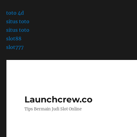
situs toto
toto 4d
situs toto
situs toto
slot88
slot777
Launchcrew.co
Tips Bermain Judi Slot Online