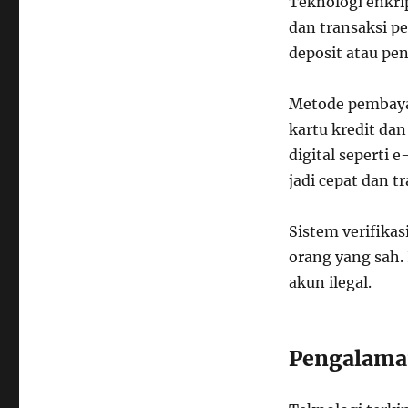
Teknologi enkri
dan transaksi p
deposit atau pe
Metode pembaya
kartu kredit da
digital seperti
jadi cepat dan t
Sistem verifika
orang yang sah
akun ilegal.
Pengalaman