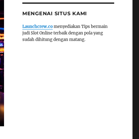
c
h
MENGENAI SITUS KAMI
f
o
Launchcrew.co
menyediakan Tips bermain
r
judi Slot Online terbaik dengan pola yang
:
sudah dihitung dengan matang.