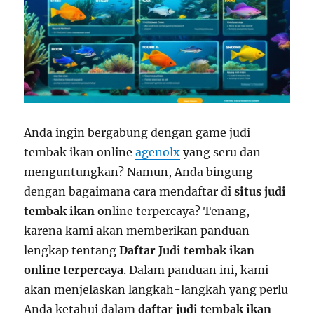
Anda ingin bergabung dengan game judi
tembak ikan online
agenolx
yang seru dan
menguntungkan? Namun, Anda bingung
dengan bagaimana cara mendaftar di
situs judi
tembak ikan
online terpercaya? Tenang,
karena kami akan memberikan panduan
lengkap tentang
Daftar Judi tembak ikan
online terpercaya
. Dalam panduan ini, kami
akan menjelaskan langkah-langkah yang perlu
Anda ketahui dalam
daftar judi tembak ikan