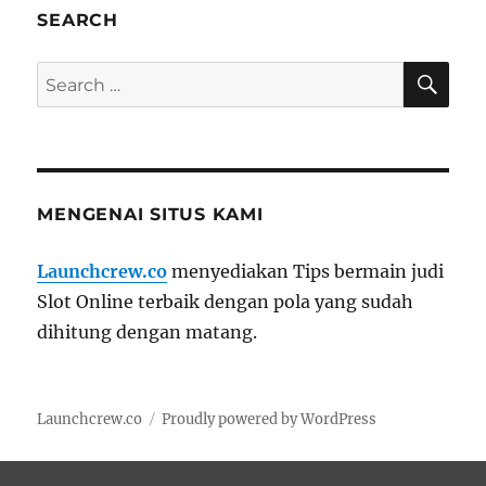
SEARCH
S
S
E
A
e
R
a
C
H
r
c
MENGENAI SITUS KAMI
h
f
Launchcrew.co
menyediakan Tips bermain judi
o
Slot Online terbaik dengan pola yang sudah
r
dihitung dengan matang.
:
Launchcrew.co
Proudly powered by WordPress