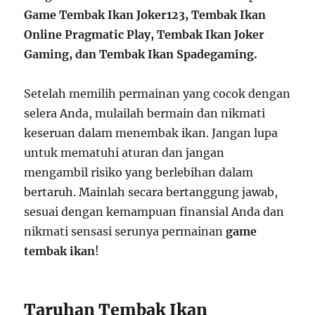
Game Tembak Ikan Joker123, Tembak Ikan
Online Pragmatic Play, Tembak Ikan Joker
Gaming, dan Tembak Ikan Spadegaming.
Setelah memilih permainan yang cocok dengan
selera Anda, mulailah bermain dan nikmati
keseruan dalam menembak ikan. Jangan lupa
untuk mematuhi aturan dan jangan
mengambil risiko yang berlebihan dalam
bertaruh. Mainlah secara bertanggung jawab,
sesuai dengan kemampuan finansial Anda dan
nikmati sensasi serunya permainan
game
tembak ikan
!
Taruhan Tembak Ikan