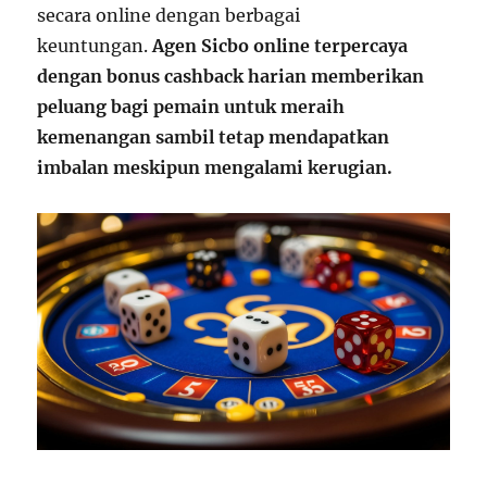
secara online dengan berbagai
keuntungan.
Agen Sicbo online terpercaya
dengan bonus cashback harian memberikan
peluang bagi pemain untuk meraih
kemenangan sambil tetap mendapatkan
imbalan meskipun mengalami kerugian.