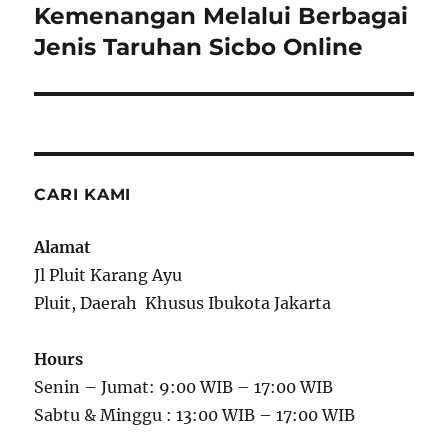
i
e
Kemenangan Melalui Berbagai
o
x
Jenis Taruhan Sicbo Online
s
g
t
t
a
p
:
o
t
s
i
t
CARI KAMI
:
o
Alamat
n
Jl Pluit Karang Ayu
Pluit, Daerah Khusus Ibukota Jakarta
Hours
Senin – Jumat: 9:00 WIB – 17:00 WIB
Sabtu & Minggu : 13:00 WIB – 17:00 WIB