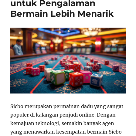
untuk Pengalaman
Bermain Lebih Menarik
Sicbo merupakan permainan dadu yang sangat
populer di kalangan penjudi online. Dengan
kemajuan teknologi, semakin banyak agen
yang menawarkan kesempatan bermain Sicbo