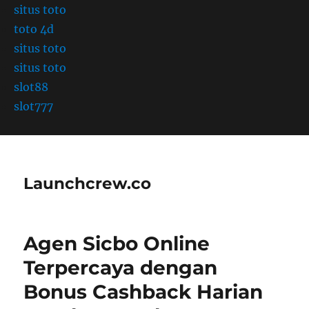
situs toto
toto 4d
situs toto
situs toto
slot88
slot777
Launchcrew.co
Agen Sicbo Online
Terpercaya dengan
Bonus Cashback Harian