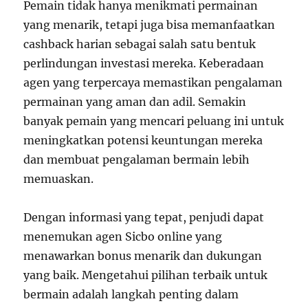
Pemain tidak hanya menikmati permainan
yang menarik, tetapi juga bisa memanfaatkan
cashback harian sebagai salah satu bentuk
perlindungan investasi mereka. Keberadaan
agen yang terpercaya memastikan pengalaman
permainan yang aman dan adil. Semakin
banyak pemain yang mencari peluang ini untuk
meningkatkan potensi keuntungan mereka
dan membuat pengalaman bermain lebih
memuaskan.
Dengan informasi yang tepat, penjudi dapat
menemukan agen Sicbo online yang
menawarkan bonus menarik dan dukungan
yang baik. Mengetahui pilihan terbaik untuk
bermain adalah langkah penting dalam