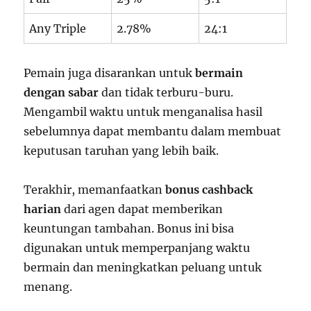
Any Triple
2.78%
24:1
Pemain juga disarankan untuk
bermain
dengan sabar
dan tidak terburu-buru.
Mengambil waktu untuk menganalisa hasil
sebelumnya dapat membantu dalam membuat
keputusan taruhan yang lebih baik.
Terakhir, memanfaatkan
bonus cashback
harian
dari agen dapat memberikan
keuntungan tambahan. Bonus ini bisa
digunakan untuk memperpanjang waktu
bermain dan meningkatkan peluang untuk
menang.