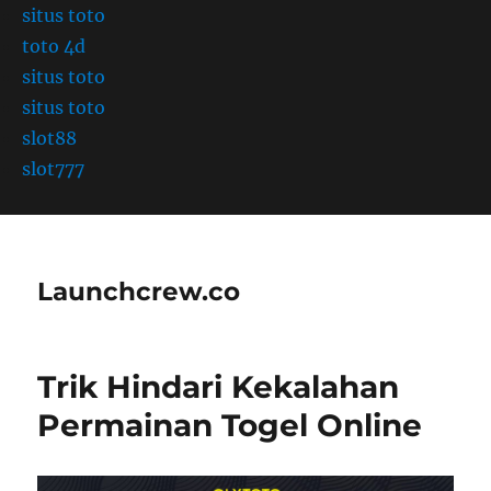
situs toto
toto 4d
situs toto
situs toto
slot88
slot777
Launchcrew.co
Trik Hindari Kekalahan
Permainan Togel Online