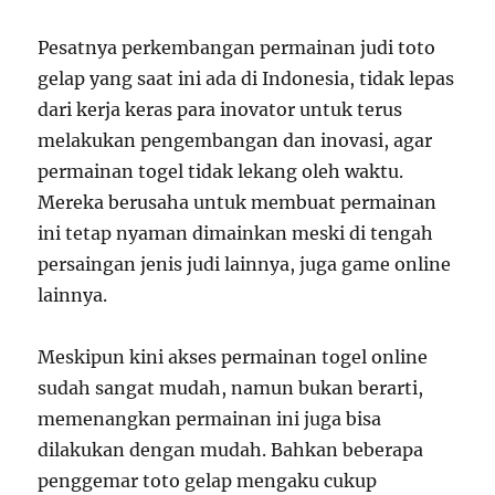
Pesatnya perkembangan permainan judi toto
gelap yang saat ini ada di Indonesia, tidak lepas
dari kerja keras para inovator untuk terus
melakukan pengembangan dan inovasi, agar
permainan togel tidak lekang oleh waktu.
Mereka berusaha untuk membuat permainan
ini tetap nyaman dimainkan meski di tengah
persaingan jenis judi lainnya, juga game online
lainnya.
Meskipun kini akses permainan togel online
sudah sangat mudah, namun bukan berarti,
memenangkan permainan ini juga bisa
dilakukan dengan mudah. Bahkan beberapa
penggemar toto gelap mengaku cukup