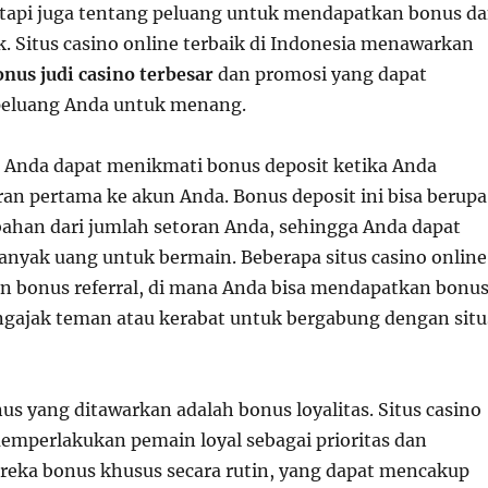
tapi juga tentang peluang untuk mendapatkan bonus d
. Situs casino online terbaik di Indonesia menawarkan
onus judi casino terbesar
dan promosi yang dapat
eluang Anda untuk menang.
 Anda dapat menikmati bonus deposit ketika Anda
an pertama ke akun Anda. Bonus deposit ini bisa berupa
ahan dari jumlah setoran Anda, sehingga Anda dapat
banyak uang untuk bermain. Beberapa situs casino online
 bonus referral, di mana Anda bisa mendapatkan bonu
gajak teman atau kerabat untuk bergabung dengan situ
us yang ditawarkan adalah bonus loyalitas. Situs casino
memperlakukan pemain loyal sebagai prioritas dan
eka bonus khusus secara rutin, yang dapat mencakup