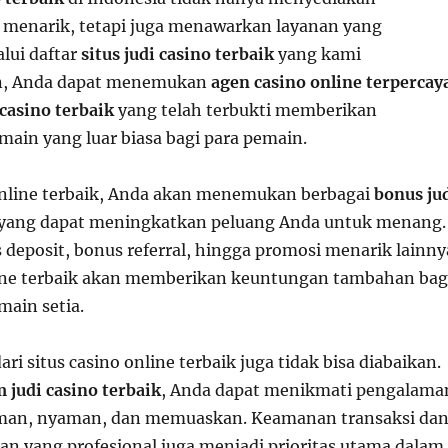
menarik, tetapi juga menawarkan layanan yang
alui daftar
situs judi casino terbaik
yang kami
n, Anda dapat menemukan
agen casino online terpercay
 casino terbaik
yang telah terbukti memberikan
ain yang luar biasa bagi para pemain.
 online terbaik, Anda akan menemukan berbagai
bonus ju
yang dapat meningkatkan peluang Anda untuk menang.
 deposit, bonus referral, hingga promosi menarik lainny
line terbaik akan memberikan keuntungan tambahan bag
main setia.
ari situs casino online terbaik juga tidak bisa diabaikan.
 judi casino terbaik
, Anda dapat menikmati pengalama
man, nyaman, dan memuaskan. Keamanan transaksi da
an yang profesional juga menjadi prioritas utama dalam