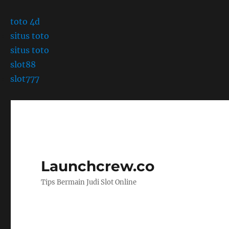
situs toto
toto 4d
situs toto
situs toto
slot88
slot777
Launchcrew.co
Tips Bermain Judi Slot Online