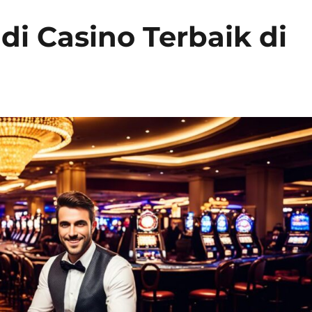
di Casino Terbaik di