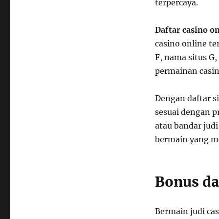
terpercaya.
Daftar casino on
casino online t
F, nama situs G,
permainan casino
Dengan daftar si
sesuai dengan p
atau bandar jud
bermain yang m
Bonus da
Bermain judi ca