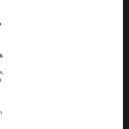
a
di
a,
i
n
n