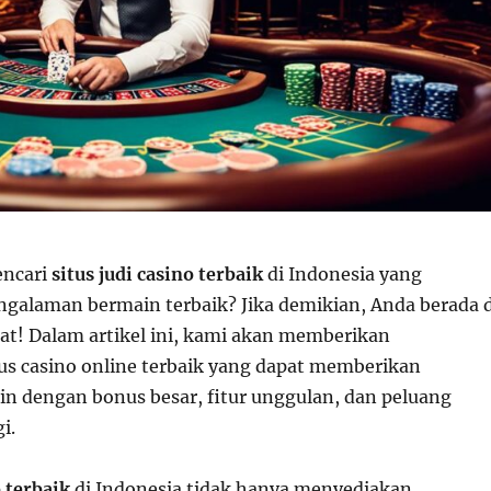
encari
situs judi casino terbaik
di Indonesia yang
alaman bermain terbaik? Jika demikian, Anda berada d
at! Dalam artikel ini, kami akan memberikan
us casino online terbaik yang dapat memberikan
n dengan bonus besar, fitur unggulan, dan peluang
i.
o terbaik
di Indonesia tidak hanya menyediakan