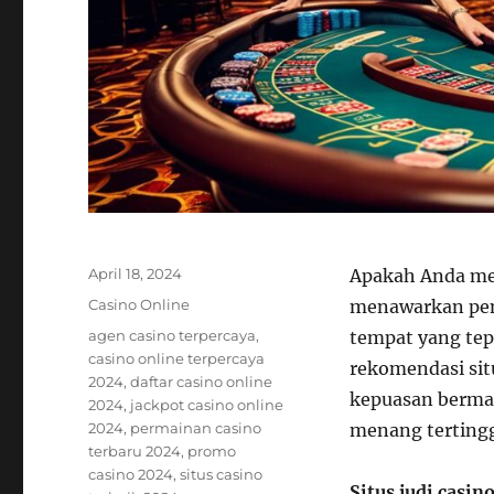
P
April 18, 2024
Apakah Anda m
o
C
Casino Online
menawarkan peng
s
a
T
agen casino terpercaya
,
tempat yang tep
t
t
a
casino online terpercaya
e
rekomendasi sit
e
g
2024
,
daftar casino online
d
g
kepuasan bermai
s
2024
,
jackpot casino online
o
o
2024
,
permainan casino
menang tertingg
n
r
terbaru 2024
,
promo
i
casino 2024
,
situs casino
e
Situs judi casin