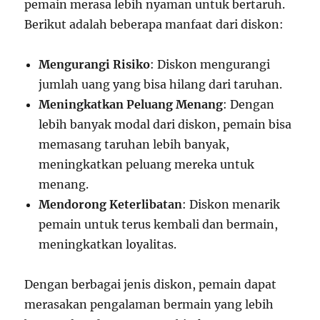
pemain merasa lebih nyaman untuk bertaruh.
Berikut adalah beberapa manfaat dari diskon:
Mengurangi Risiko
: Diskon mengurangi
jumlah uang yang bisa hilang dari taruhan.
Meningkatkan Peluang Menang
: Dengan
lebih banyak modal dari diskon, pemain bisa
memasang taruhan lebih banyak,
meningkatkan peluang mereka untuk
menang.
Mendorong Keterlibatan
: Diskon menarik
pemain untuk terus kembali dan bermain,
meningkatkan loyalitas.
Dengan berbagai jenis diskon, pemain dapat
merasakan pengalaman bermain yang lebih