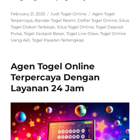
P
C
T
February 21, 2025
Judi Togel Online
Agen Togel
o
a
a
Terpercaya
,
Bandar Togel Resmi
,
Daftar Togel Online
,
Situs
s
t
g
Togel Diskon Terbesar
,
Situs Togel Online
,
Togel Deposit
t
e
s
Pulsa
,
Togel Jackpot Besar
,
Togel Live Draw
,
Togel Online
e
g
Uang Asli
,
Togel Pasaran Terlengkap
d
o
o
r
n
i
Agen Togel Online
e
s
Terpercaya Dengan
Layanan 24 Jam