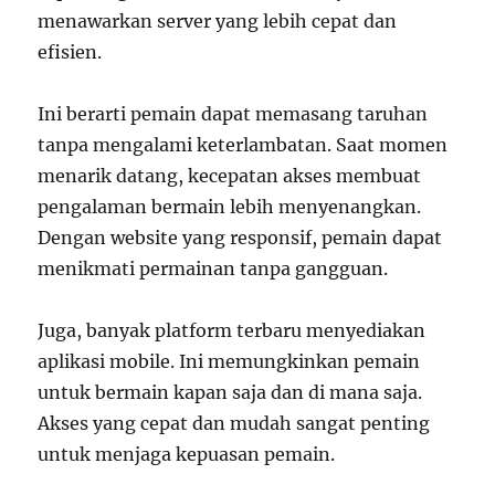
menawarkan server yang lebih cepat dan
efisien.
Ini berarti pemain dapat memasang taruhan
tanpa mengalami keterlambatan. Saat momen
menarik datang, kecepatan akses membuat
pengalaman bermain lebih menyenangkan.
Dengan website yang responsif, pemain dapat
menikmati permainan tanpa gangguan.
Juga, banyak platform terbaru menyediakan
aplikasi mobile. Ini memungkinkan pemain
untuk bermain kapan saja dan di mana saja.
Akses yang cepat dan mudah sangat penting
untuk menjaga kepuasan pemain.