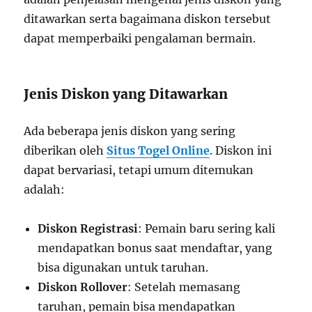
ditawarkan serta bagaimana diskon tersebut
dapat memperbaiki pengalaman bermain.
Jenis Diskon yang Ditawarkan
Ada beberapa jenis diskon yang sering
diberikan oleh
Situs Togel Online
. Diskon ini
dapat bervariasi, tetapi umum ditemukan
adalah:
Diskon Registrasi
: Pemain baru sering kali
mendapatkan bonus saat mendaftar, yang
bisa digunakan untuk taruhan.
Diskon Rollover
: Setelah memasang
taruhan, pemain bisa mendapatkan