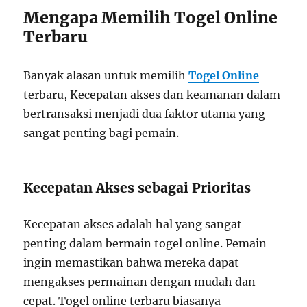
Mengapa Memilih Togel Online
Terbaru
Banyak alasan untuk memilih
Togel Online
terbaru, Kecepatan akses dan keamanan dalam
bertransaksi menjadi dua faktor utama yang
sangat penting bagi pemain.
Kecepatan Akses sebagai Prioritas
Kecepatan akses adalah hal yang sangat
penting dalam bermain togel online. Pemain
ingin memastikan bahwa mereka dapat
mengakses permainan dengan mudah dan
cepat. Togel online terbaru biasanya