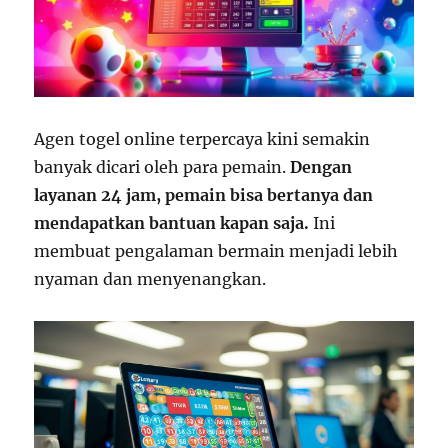
Agen togel online terpercaya kini semakin
banyak dicari oleh para pemain.
Dengan
layanan 24 jam, pemain bisa bertanya dan
mendapatkan bantuan kapan saja.
Ini
membuat pengalaman bermain menjadi lebih
nyaman dan menyenangkan.