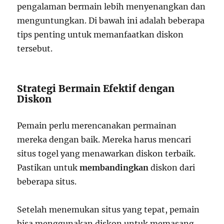
pengalaman bermain lebih menyenangkan dan
menguntungkan. Di bawah ini adalah beberapa
tips penting untuk memanfaatkan diskon
tersebut.
Strategi Bermain Efektif dengan
Diskon
Pemain perlu merencanakan permainan
mereka dengan baik. Mereka harus mencari
situs togel yang menawarkan diskon terbaik.
Pastikan untuk
membandingkan
diskon dari
beberapa situs.
Setelah menemukan situs yang tepat, pemain
bisa menggunakan diskon untuk memasang