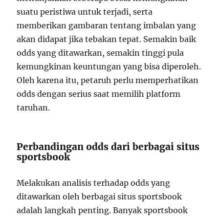
suatu peristiwa untuk terjadi, serta
memberikan gambaran tentang imbalan yang
akan didapat jika tebakan tepat. Semakin baik
odds yang ditawarkan, semakin tinggi pula
kemungkinan keuntungan yang bisa diperoleh.
Oleh karena itu, petaruh perlu memperhatikan
odds dengan serius saat memilih platform
taruhan.
Perbandingan odds dari berbagai situs
sportsbook
Melakukan analisis terhadap odds yang
ditawarkan oleh berbagai situs sportsbook
adalah langkah penting. Banyak sportsbook