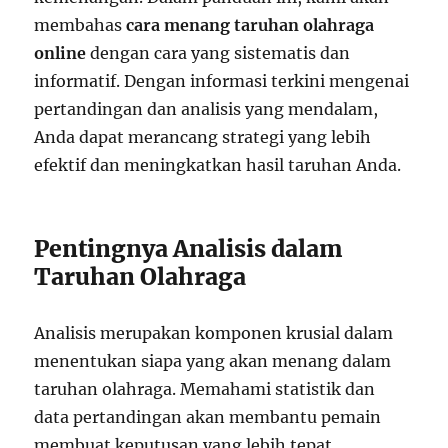
membahas
cara menang taruhan olahraga
online
dengan cara yang sistematis dan
informatif. Dengan informasi terkini mengenai
pertandingan dan analisis yang mendalam,
Anda dapat merancang strategi yang lebih
efektif dan meningkatkan hasil taruhan Anda.
Pentingnya Analisis dalam
Taruhan Olahraga
Analisis merupakan komponen krusial dalam
menentukan siapa yang akan menang dalam
taruhan olahraga. Memahami statistik dan
data pertandingan akan membantu pemain
membuat keputusan yang lebih tepat.