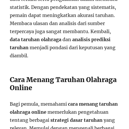
statistik. Dengan pendekatan yang sistematis,
pemain dapat meningkatkan akurasi taruhan.
Membaca ulasan dan analisis dari sumber
terpercaya juga sangat membantu. Kembali,
data taruhan olahraga
dan
analisis prediksi
taruhan
menjadi pondasi dari keputusan yang
diambil.
Cara Menang Taruhan Olahraga
Online
Bagi pemula, memahami
cara menang taruhan
olahraga online
memerlukan pengetahuan
tentang berbagai
strategi dasar taruhan
yang
relevan. Memulai dengan mengenali berbagai