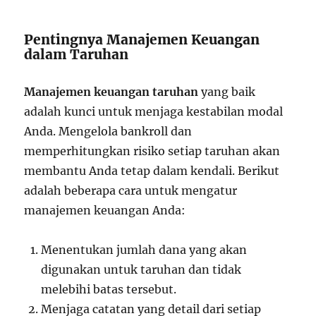
Pentingnya Manajemen Keuangan
dalam Taruhan
Manajemen keuangan taruhan
yang baik
adalah kunci untuk menjaga kestabilan modal
Anda. Mengelola bankroll dan
memperhitungkan risiko setiap taruhan akan
membantu Anda tetap dalam kendali. Berikut
adalah beberapa cara untuk mengatur
manajemen keuangan Anda:
Menentukan jumlah dana yang akan
digunakan untuk taruhan dan tidak
melebihi batas tersebut.
Menjaga catatan yang detail dari setiap