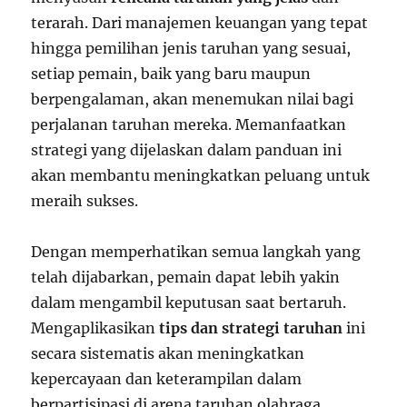
terarah. Dari manajemen keuangan yang tepat
hingga pemilihan jenis taruhan yang sesuai,
setiap pemain, baik yang baru maupun
berpengalaman, akan menemukan nilai bagi
perjalanan taruhan mereka. Memanfaatkan
strategi yang dijelaskan dalam panduan ini
akan membantu meningkatkan peluang untuk
meraih sukses.
Dengan memperhatikan semua langkah yang
telah dijabarkan, pemain dapat lebih yakin
dalam mengambil keputusan saat bertaruh.
Mengaplikasikan
tips dan strategi taruhan
ini
secara sistematis akan meningkatkan
kepercayaan dan keterampilan dalam
berpartisipasi di arena taruhan olahraga.