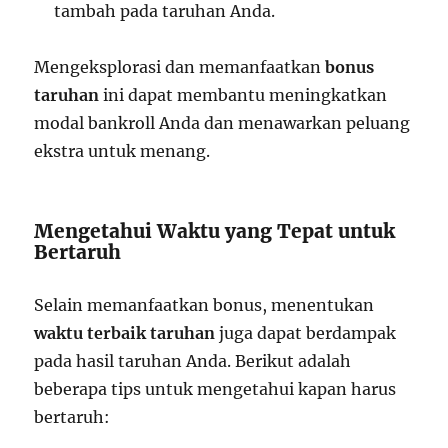
tambah pada taruhan Anda.
Mengeksplorasi dan memanfaatkan
bonus
taruhan
ini dapat membantu meningkatkan
modal bankroll Anda dan menawarkan peluang
ekstra untuk menang.
Mengetahui Waktu yang Tepat untuk
Bertaruh
Selain memanfaatkan bonus, menentukan
waktu terbaik taruhan
juga dapat berdampak
pada hasil taruhan Anda. Berikut adalah
beberapa tips untuk mengetahui kapan harus
bertaruh: