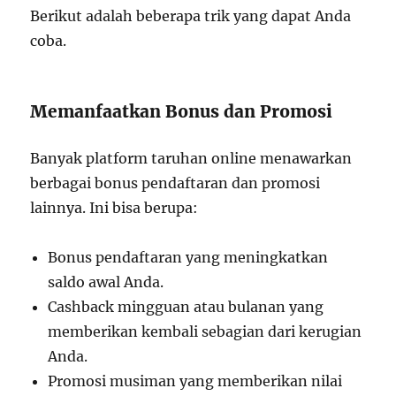
Berikut adalah beberapa trik yang dapat Anda
coba.
Memanfaatkan Bonus dan Promosi
Banyak platform taruhan online menawarkan
berbagai bonus pendaftaran dan promosi
lainnya. Ini bisa berupa:
Bonus pendaftaran yang meningkatkan
saldo awal Anda.
Cashback mingguan atau bulanan yang
memberikan kembali sebagian dari kerugian
Anda.
Promosi musiman yang memberikan nilai