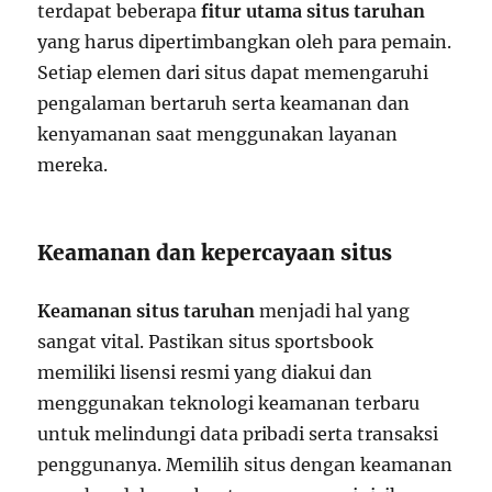
terdapat beberapa
fitur utama situs taruhan
yang harus dipertimbangkan oleh para pemain.
Setiap elemen dari situs dapat memengaruhi
pengalaman bertaruh serta keamanan dan
kenyamanan saat menggunakan layanan
mereka.
Keamanan dan kepercayaan situs
Keamanan situs taruhan
menjadi hal yang
sangat vital. Pastikan situs sportsbook
memiliki lisensi resmi yang diakui dan
menggunakan teknologi keamanan terbaru
untuk melindungi data pribadi serta transaksi
penggunanya. Memilih situs dengan keamanan