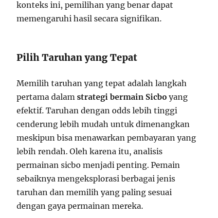
konteks ini, pemilihan yang benar dapat
memengaruhi hasil secara signifikan.
Pilih Taruhan yang Tepat
Memilih taruhan yang tepat adalah langkah
pertama dalam
strategi bermain Sicbo
yang
efektif. Taruhan dengan odds lebih tinggi
cenderung lebih mudah untuk dimenangkan
meskipun bisa menawarkan pembayaran yang
lebih rendah. Oleh karena itu, analisis
permainan sicbo menjadi penting. Pemain
sebaiknya mengeksplorasi berbagai jenis
taruhan dan memilih yang paling sesuai
dengan gaya permainan mereka.