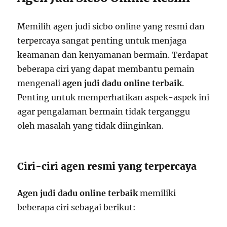
Memilih agen judi sicbo online yang resmi dan
terpercaya sangat penting untuk menjaga
keamanan dan kenyamanan bermain. Terdapat
beberapa ciri yang dapat membantu pemain
mengenali
agen judi dadu online terbaik
.
Penting untuk memperhatikan aspek-aspek ini
agar pengalaman bermain tidak terganggu
oleh masalah yang tidak diinginkan.
Ciri-ciri agen resmi yang terpercaya
Agen judi dadu online terbaik
memiliki
beberapa ciri sebagai berikut: