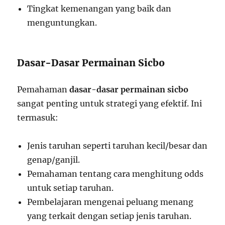
Tingkat kemenangan yang baik dan
menguntungkan.
Dasar-Dasar Permainan Sicbo
Pemahaman
dasar-dasar permainan sicbo
sangat penting untuk strategi yang efektif. Ini
termasuk:
Jenis taruhan seperti taruhan kecil/besar dan
genap/ganjil.
Pemahaman tentang cara menghitung odds
untuk setiap taruhan.
Pembelajaran mengenai peluang menang
yang terkait dengan setiap jenis taruhan.