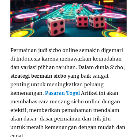
Permainan judi sicbo online semakin digemari
di Indonesia karena menawarkan kemudahan
dan variasi pilihan taruhan. Dalam dunia Sicbo,
strategi bermain sicbo
yang baik sangat
penting untuk meningkatkan peluang
kemenangan.
Pasaran Togel
Artikel ini akan
membahas cara menang sicbo online dengan
efektif, memberikan pemahaman mendalam
akan dasar-dasar permainan dan trik jitu
untuk meraih kemenangan dengan mudah dan
cepat.