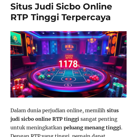
Situs Judi Sicbo Online
RTP Tinggi Terpercaya
Dalam dunia perjudian online, memilih
situs
judi sicbo online RTP tinggi
sangat penting
untuk meningkatkan
peluang menang tinggi
.
Dengan RTP yang tinggi, pemain dapat