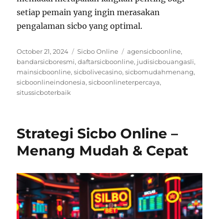
setiap pemain yang ingin merasakan
pengalaman sicbo yang optimal.
P
C
T
October 21, 2024
Sicbo Online
agensicboonline
,
o
a
a
bandarsicboresmi
,
daftarsicboonline
,
judisicbouangasli
,
s
t
g
mainsicboonline
,
sicbolivecasino
,
sicbomudahmenang
,
t
e
s
sicboonlineindonesia
,
sicboonlineterpercaya
,
e
g
situssicboterbaik
d
o
o
r
n
i
Strategi Sicbo Online –
e
s
Menang Mudah & Cepat