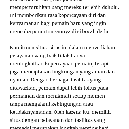
mempertaruhkan uang mereka terlebih dahulu.
Ini memberikan rasa kepercayaan diri dan
kenyamanan bagi pemain baru yang ingin
mencoba peruntungannya di si bocah dadu.
Komitmen situs-situs ini dalam menyediakan
pelayanan yang baik tidak hanya
meningkatkan kepercayaan pemain, tetapi
juga menciptakan lingkungan yang aman dan
nyaman. Dengan berbagai fasilitas yang
ditawarkan, pemain dapat lebih fokus pada
permainan dan menikmati setiap momen
tanpa mengalami kebingungan atau
ketidaknyamanan. Oleh karena itu, memilih
situs dengan pelayanan dan fasilitas yang
memadai merupakan langkah penting bagi