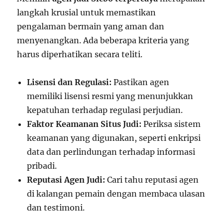
langkah krusial untuk memastikan
pengalaman bermain yang aman dan
menyenangkan. Ada beberapa kriteria yang
harus diperhatikan secara teliti.
Lisensi dan Regulasi:
Pastikan agen
memiliki lisensi resmi yang menunjukkan
kepatuhan terhadap regulasi perjudian.
Faktor Keamanan Situs Judi:
Periksa sistem
keamanan yang digunakan, seperti enkripsi
data dan perlindungan terhadap informasi
pribadi.
Reputasi Agen Judi:
Cari tahu reputasi agen
di kalangan pemain dengan membaca ulasan
dan testimoni.