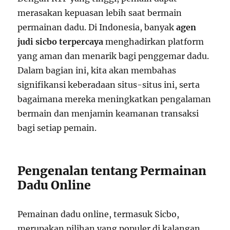
merasakan kepuasan lebih saat bermain
permainan dadu. Di Indonesia, banyak
agen
judi sicbo terpercaya
menghadirkan platform
yang aman dan menarik bagi penggemar dadu.
Dalam bagian ini, kita akan membahas
signifikansi keberadaan situs-situs ini, serta
bagaimana mereka meningkatkan pengalaman
bermain dan menjamin keamanan transaksi
bagi setiap pemain.
Pengenalan tentang Permainan
Dadu Online
Pemainan dadu online, termasuk Sicbo,
merupakan pilihan yang populer di kalangan