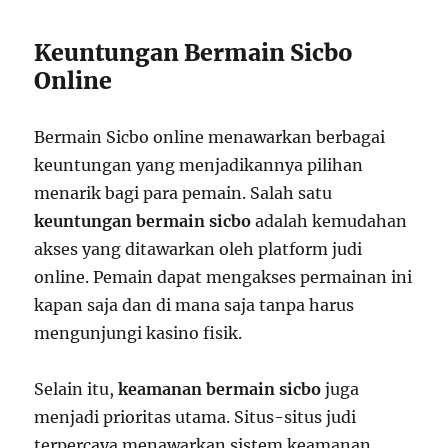
Keuntungan Bermain Sicbo
Online
Bermain Sicbo online menawarkan berbagai
keuntungan yang menjadikannya pilihan
menarik bagi para pemain. Salah satu
keuntungan bermain sicbo
adalah kemudahan
akses yang ditawarkan oleh platform judi
online. Pemain dapat mengakses permainan ini
kapan saja dan di mana saja tanpa harus
mengunjungi kasino fisik.
Selain itu,
keamanan bermain sicbo
juga
menjadi prioritas utama. Situs-situs judi
terpercaya menawarkan sistem keamanan