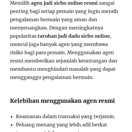
Memilih
agen judi sicbo online resmi
sangat
penting bagi setiap pemain yang ingin meraih
pengalaman bermain yang aman dan
menyenangkan. Dengan meningkatnya
popularitas
taruhan judi dadu sicbo online
,
muncul juga banyak agen yang membawa
risiko bagi para pemain. Menggunakan agen
resmi memberikan sejumlah keuntungan dan
membantu menghindari masalah yang dapat
mengganggu pengalaman bermain.
Kelebihan menggunakan agen resmi
Keamanan dalam transaksi yang terjamin.
Peluang menang yang lebih adil berkat