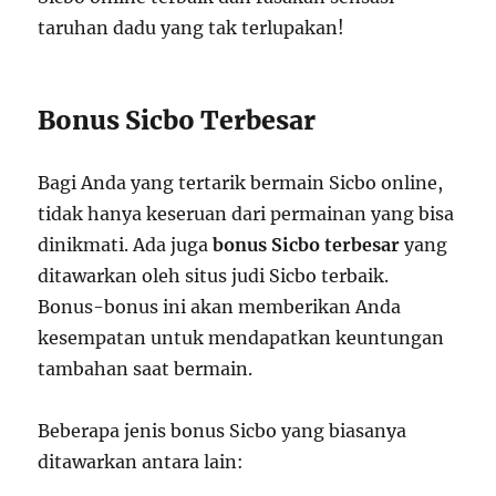
taruhan dadu yang tak terlupakan!
Bonus Sicbo Terbesar
Bagi Anda yang tertarik bermain Sicbo online,
tidak hanya keseruan dari permainan yang bisa
dinikmati. Ada juga
bonus Sicbo terbesar
yang
ditawarkan oleh situs judi Sicbo terbaik.
Bonus-bonus ini akan memberikan Anda
kesempatan untuk mendapatkan keuntungan
tambahan saat bermain.
Beberapa jenis bonus Sicbo yang biasanya
ditawarkan antara lain: