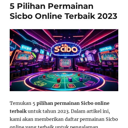
5 Pilihan Permainan
Sicbo Online Terbaik 2023
Temukan 5
pilihan permainan Sicbo online
terbaik
untuk tahun 2023. Dalam artikel ini,
kami akan memberikan daftar permainan Sicbo
online yang terbaik untuk pengalaman