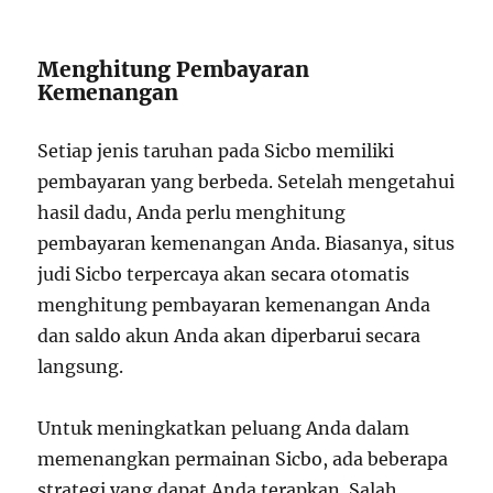
Menghitung Pembayaran
Kemenangan
Setiap jenis taruhan pada Sicbo memiliki
pembayaran yang berbeda. Setelah mengetahui
hasil dadu, Anda perlu menghitung
pembayaran kemenangan Anda. Biasanya, situs
judi Sicbo terpercaya akan secara otomatis
menghitung pembayaran kemenangan Anda
dan saldo akun Anda akan diperbarui secara
langsung.
Untuk meningkatkan peluang Anda dalam
memenangkan permainan Sicbo, ada beberapa
strategi yang dapat Anda terapkan. Salah