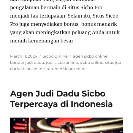
pengalaman bermain di Situs Sicbo Pro
menjadi tak terlupakan. Selain itu, Situs Sicbo
Pro juga menyediakan bonus-bonus menarik
yang akan meningkatkan peluang Anda untuk
meraih kemenangan besar.
P
C
T
March 11, 2024
Sicbo Online
agen sicbo online
,
o
a
a
bandar judi dadu
,
judi sicbo online
,
sicbo online
,
situs judi
s
t
g
dadu sicbo online
,
taruhan sicbo online
t
e
s
e
g
d
o
Agen Judi Dadu Sicbo
o
r
n
i
Terpercaya di Indonesia
e
s