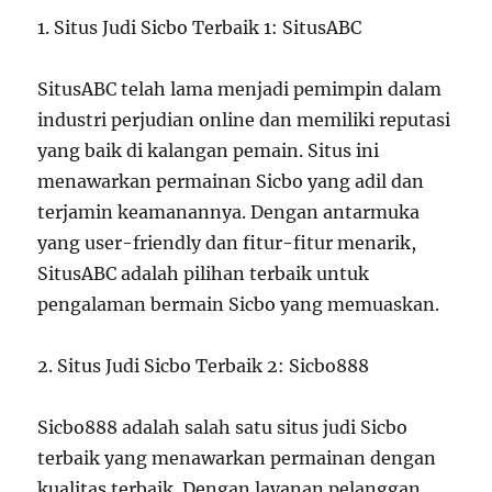
1. Situs Judi Sicbo Terbaik 1: SitusABC
SitusABC telah lama menjadi pemimpin dalam
industri perjudian online dan memiliki reputasi
yang baik di kalangan pemain. Situs ini
menawarkan permainan Sicbo yang adil dan
terjamin keamanannya. Dengan antarmuka
yang user-friendly dan fitur-fitur menarik,
SitusABC adalah pilihan terbaik untuk
pengalaman bermain Sicbo yang memuaskan.
2. Situs Judi Sicbo Terbaik 2: Sicbo888
Sicbo888 adalah salah satu situs judi Sicbo
terbaik yang menawarkan permainan dengan
kualitas terbaik. Dengan layanan pelanggan