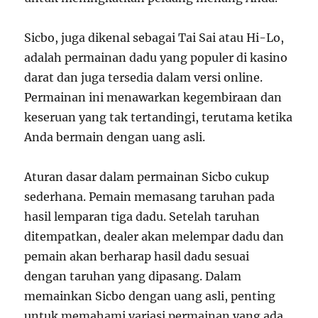
Sicbo, juga dikenal sebagai Tai Sai atau Hi-Lo,
adalah permainan dadu yang populer di kasino
darat dan juga tersedia dalam versi online.
Permainan ini menawarkan kegembiraan dan
keseruan yang tak tertandingi, terutama ketika
Anda bermain dengan uang asli.
Aturan dasar dalam permainan Sicbo cukup
sederhana. Pemain memasang taruhan pada
hasil lemparan tiga dadu. Setelah taruhan
ditempatkan, dealer akan melempar dadu dan
pemain akan berharap hasil dadu sesuai
dengan taruhan yang dipasang. Dalam
memainkan Sicbo dengan uang asli, penting
untuk memahami variasi permainan yang ada.