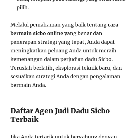
pilih.
Melalui pemahaman yang baik tentang
cara
bermain sicbo online
yang benar dan
penerapan strategi yang tepat, Anda dapat
meningkatkan peluang Anda untuk meraih
kemenangan dalam perjudian dadu Sicbo.
Teruslah berlatih, eksplorasi teknik baru, dan
sesuaikan strategi Anda dengan pengalaman
bermain Anda.
Daftar Agen Judi Dadu Sicbo
Terbaik
Jika Anda tertarik untuk bergabung dengan