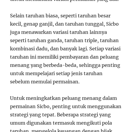
Selain taruhan biasa, seperti taruhan besar
kecil, genap ganjil, dan taruhan tunggal, Sicbo
juga menawarkan variasi taruhan lainnya
seperti taruhan ganda, taruhan triple, taruhan
kombinasi dadu, dan banyak lagi. Setiap variasi
taruhan ini memiliki pembayaran dan peluang
menang yang berbeda-beda, sehingga penting
untuk mempelajari setiap jenis taruhan
sebelum memulai permainan.
Untuk meningkatkan peluang menang dalam
permainan Sicbo, penting untuk menggunakan
strategi yang tepat. Beberapa strategi yang
umum digunakan termasuk mengikuti pola
taruhan, mengelola keuangan dengan bijak,