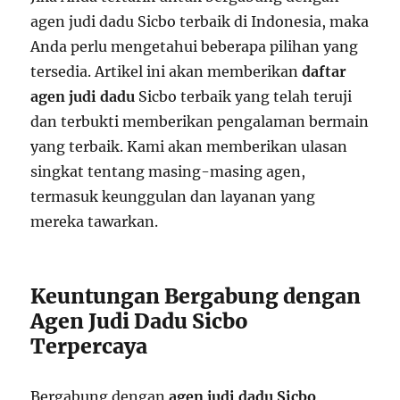
agen judi dadu Sicbo terbaik di Indonesia, maka
Anda perlu mengetahui beberapa pilihan yang
tersedia. Artikel ini akan memberikan
daftar
agen judi dadu
Sicbo terbaik yang telah teruji
dan terbukti memberikan pengalaman bermain
yang terbaik. Kami akan memberikan ulasan
singkat tentang masing-masing agen,
termasuk keunggulan dan layanan yang
mereka tawarkan.
Keuntungan Bergabung dengan
Agen Judi Dadu Sicbo
Terpercaya
Bergabung dengan
agen judi dadu Sicbo