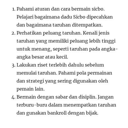
Pahami aturan dan cara bermain sicbo.
Pelajari bagaimana dadu Sicbo dipecahkan
dan bagaimana taruhan ditempatkan.
Perhatikan peluang taruhan. Kenali jenis
taruhan yang memiliki peluang lebih tinggi
untuk menang, seperti taruhan pada angka-
angka besar atau kecil.
Lakukan riset terlebih dahulu sebelum
memulai taruhan. Pahami pola permainan
dan strategi yang sering digunakan oleh
pemain lain.
Bermain dengan sabar dan disiplin. Jangan
terburu-buru dalam menempatkan taruhan
dan gunakan bankroll dengan bijak.