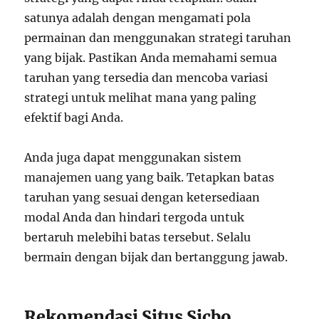
satunya adalah dengan mengamati pola
permainan dan menggunakan strategi taruhan
yang bijak. Pastikan Anda memahami semua
taruhan yang tersedia dan mencoba variasi
strategi untuk melihat mana yang paling
efektif bagi Anda.
Anda juga dapat menggunakan sistem
manajemen uang yang baik. Tetapkan batas
taruhan yang sesuai dengan ketersediaan
modal Anda dan hindari tergoda untuk
bertaruh melebihi batas tersebut. Selalu
bermain dengan bijak dan bertanggung jawab.
Rekomendasi Situs Sicbo