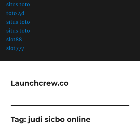
situs toto
toto 4d
situs toto
situs toto
slot88
slot777
Launchcrew.co
Tag:
judi sicbo online