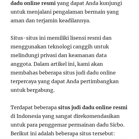
dadu online resmi
yang dapat Anda kunjungi
untuk menjalani pengalaman bermain yang
aman dan terjamin keadilannya.
Situs-situs ini memiliki lisensi resmi dan
menggunakan teknologi canggih untuk
melindungi privasi dan keamanan data
anggota. Dalam artikel ini, kami akan
membahas beberapa situs judi dadu online
terpercaya yang dapat Anda pertimbangkan
untuk bergabung.
Terdapat beberapa
situs judi dadu online resmi
di Indonesia yang sangat direkomendasikan
untuk para penggemar permainan dadu Sicbo.
Berikut ini adalah beberapa situs tersebut: