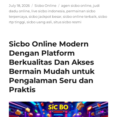
P
C
T
July 18, 2026
Sicbo Online
agen sicbo online
,
judi
o
a
a
dadu online
,
live sicbo indonesia
,
permainan sicbo
s
t
g
terpercaya
,
sicbo jackpot besar
,
sicbo online terbaik
,
sicbo
t
e
s
rtp tinggi
,
sicbo uang asli
,
situs sicbo resmi
e
g
d
o
o
r
Sicbo Online Modern
n
i
e
Dengan Platform
s
Berkualitas Dan Akses
Bermain Mudah untuk
Pengalaman Seru dan
Praktis