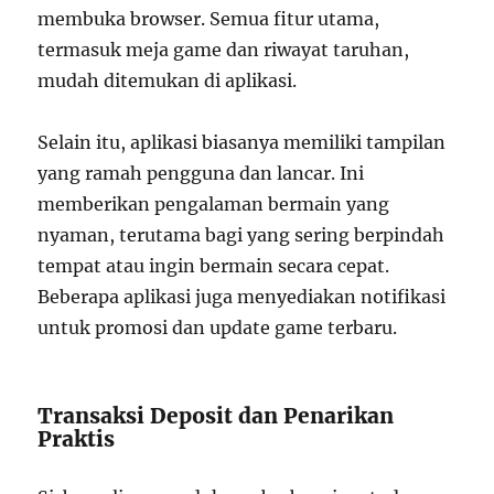
membuka browser. Semua fitur utama,
termasuk meja game dan riwayat taruhan,
mudah ditemukan di aplikasi.
Selain itu, aplikasi biasanya memiliki tampilan
yang ramah pengguna dan lancar. Ini
memberikan pengalaman bermain yang
nyaman, terutama bagi yang sering berpindah
tempat atau ingin bermain secara cepat.
Beberapa aplikasi juga menyediakan notifikasi
untuk promosi dan update game terbaru.
Transaksi Deposit dan Penarikan
Praktis