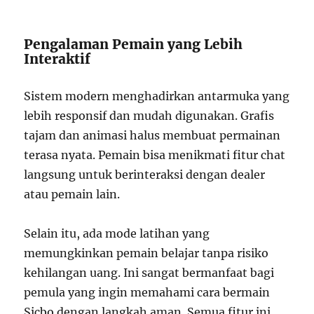
Pengalaman Pemain yang Lebih
Interaktif
Sistem modern menghadirkan antarmuka yang
lebih responsif dan mudah digunakan. Grafis
tajam dan animasi halus membuat permainan
terasa nyata. Pemain bisa menikmati fitur chat
langsung untuk berinteraksi dengan dealer
atau pemain lain.
Selain itu, ada mode latihan yang
memungkinkan pemain belajar tanpa risiko
kehilangan uang. Ini sangat bermanfaat bagi
pemula yang ingin memahami cara bermain
Sicbo dengan langkah aman. Semua fitur ini