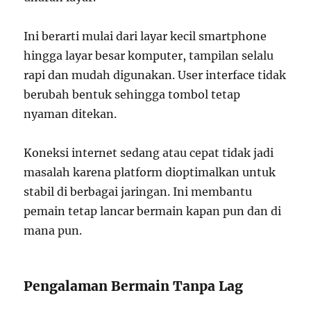
Ini berarti mulai dari layar kecil smartphone
hingga layar besar komputer, tampilan selalu
rapi dan mudah digunakan. User interface tidak
berubah bentuk sehingga tombol tetap
nyaman ditekan.
Koneksi internet sedang atau cepat tidak jadi
masalah karena platform dioptimalkan untuk
stabil di berbagai jaringan. Ini membantu
pemain tetap lancar bermain kapan pun dan di
mana pun.
Pengalaman Bermain Tanpa Lag