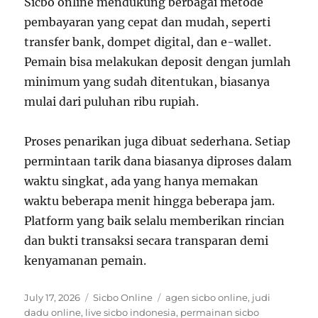
Sicbo online mendukung berbagai metode
pembayaran yang cepat dan mudah, seperti
transfer bank, dompet digital, dan e-wallet.
Pemain bisa melakukan deposit dengan jumlah
minimum yang sudah ditentukan, biasanya
mulai dari puluhan ribu rupiah.
Proses penarikan juga dibuat sederhana. Setiap
permintaan tarik dana biasanya diproses dalam
waktu singkat, ada yang hanya memakan
waktu beberapa menit hingga beberapa jam.
Platform yang baik selalu memberikan rincian
dan bukti transaksi secara transparan demi
kenyamanan pemain.
P
C
T
July 17, 2026
Sicbo Online
agen sicbo online
,
judi
o
a
a
dadu online
,
live sicbo indonesia
,
permainan sicbo