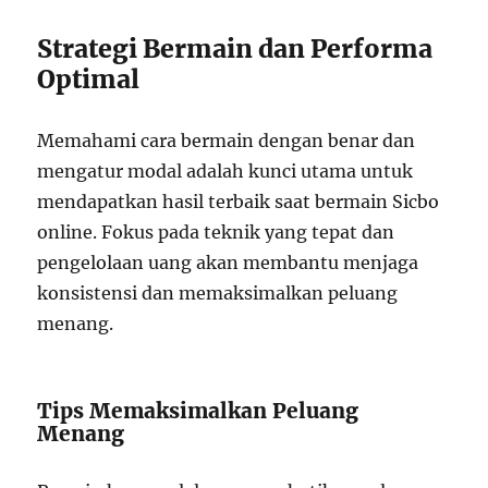
Strategi Bermain dan Performa
Optimal
Memahami cara bermain dengan benar dan
mengatur modal adalah kunci utama untuk
mendapatkan hasil terbaik saat bermain Sicbo
online. Fokus pada teknik yang tepat dan
pengelolaan uang akan membantu menjaga
konsistensi dan memaksimalkan peluang
menang.
Tips Memaksimalkan Peluang
Menang