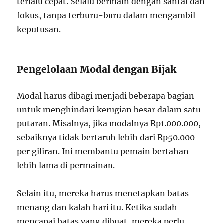
terlalu cepat. Selalu bermain dengan santai dan
fokus, tanpa terburu-buru dalam mengambil
keputusan.
Pengelolaan Modal dengan Bijak
Modal harus dibagi menjadi beberapa bagian
untuk menghindari kerugian besar dalam satu
putaran. Misalnya, jika modalnya Rp1.000.000,
sebaiknya tidak bertaruh lebih dari Rp50.000
per giliran. Ini membantu pemain bertahan
lebih lama di permainan.
Selain itu, mereka harus menetapkan batas
menang dan kalah hari itu. Ketika sudah
mencapai batas yang dibuat, mereka perlu