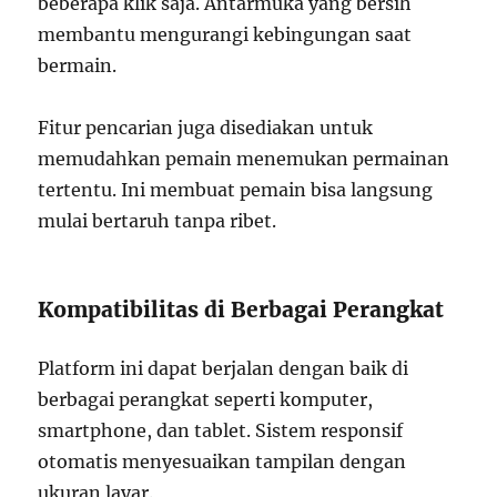
beberapa klik saja. Antarmuka yang bersih
membantu mengurangi kebingungan saat
bermain.
Fitur pencarian juga disediakan untuk
memudahkan pemain menemukan permainan
tertentu. Ini membuat pemain bisa langsung
mulai bertaruh tanpa ribet.
Kompatibilitas di Berbagai Perangkat
Platform ini dapat berjalan dengan baik di
berbagai perangkat seperti komputer,
smartphone, dan tablet. Sistem responsif
otomatis menyesuaikan tampilan dengan
ukuran layar.