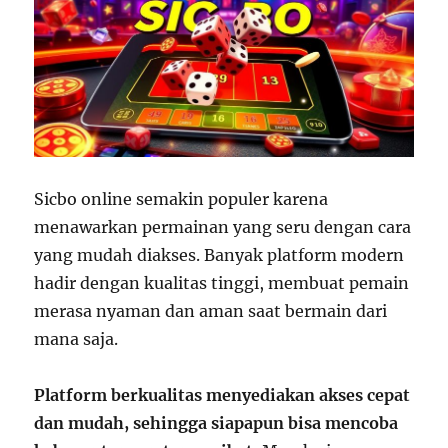
Sicbo online semakin populer karena
menawarkan permainan yang seru dengan cara
yang mudah diakses. Banyak platform modern
hadir dengan kualitas tinggi, membuat pemain
merasa nyaman dan aman saat bermain dari
mana saja.
Platform berkualitas menyediakan akses cepat
dan mudah, sehingga siapapun bisa mencoba