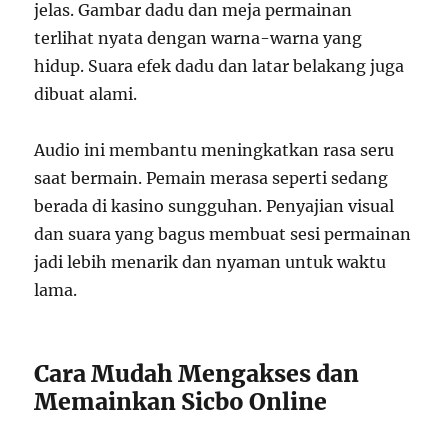
jelas. Gambar dadu dan meja permainan
terlihat nyata dengan warna-warna yang
hidup. Suara efek dadu dan latar belakang juga
dibuat alami.
Audio ini membantu meningkatkan rasa seru
saat bermain. Pemain merasa seperti sedang
berada di kasino sungguhan. Penyajian visual
dan suara yang bagus membuat sesi permainan
jadi lebih menarik dan nyaman untuk waktu
lama.
Cara Mudah Mengakses dan
Memainkan Sicbo Online