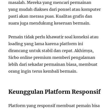
masalah. Mereka yang mencari permainan
yang mudah diakses dari ponsel atau komputer
pasti akan merasa puas. Kualitas grafis dan
suara juga mendukung keseruan bermain.
Pemain tidak perlu khawatir soal koneksi atau
loading yang lama karena platform ini
dirancang untuk stabil dan cepat. Akhirnya,
Sicbo online premium memberi pengalaman
lebih dari sekadar permainan biasa, membuat
orang ingin terus kembali bermain.
Keunggulan Platform Responsif
Platform yang responsif membuat pemain bisa