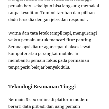
pemain baru sekalipun bisa langsung memakai
tanpa kesulitan. Tombol taruhan dan pilihan
dadu tersedia dengan jelas dan responsif.
Warna dan tata letak tampil rapi, mengurangi
waktu pemain untuk mencari fitur penting.
Semua opsi diatur agar cepat diakses lewat
komputer atau perangkat mobile. Ini
membantu pemain fokus pada permainan
tanpa perlu belajar banyak dulu.
Teknologi Keamanan Tinggi
Bermain Sicbo online di platform modern
berarti data pribadi dan uang pemain