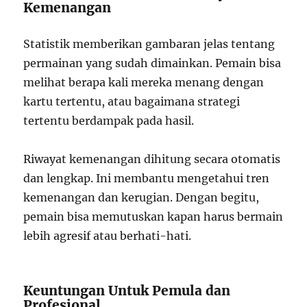
Kemenangan
Statistik memberikan gambaran jelas tentang
permainan yang sudah dimainkan. Pemain bisa
melihat berapa kali mereka menang dengan
kartu tertentu, atau bagaimana strategi
tertentu berdampak pada hasil.
Riwayat kemenangan dihitung secara otomatis
dan lengkap. Ini membantu mengetahui tren
kemenangan dan kerugian. Dengan begitu,
pemain bisa memutuskan kapan harus bermain
lebih agresif atau berhati-hati.
Keuntungan Untuk Pemula dan
Profesional