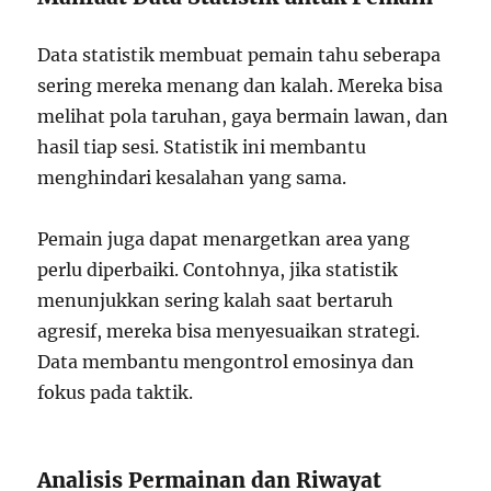
Data statistik membuat pemain tahu seberapa
sering mereka menang dan kalah. Mereka bisa
melihat pola taruhan, gaya bermain lawan, dan
hasil tiap sesi. Statistik ini membantu
menghindari kesalahan yang sama.
Pemain juga dapat menargetkan area yang
perlu diperbaiki. Contohnya, jika statistik
menunjukkan sering kalah saat bertaruh
agresif, mereka bisa menyesuaikan strategi.
Data membantu mengontrol emosinya dan
fokus pada taktik.
Analisis Permainan dan Riwayat