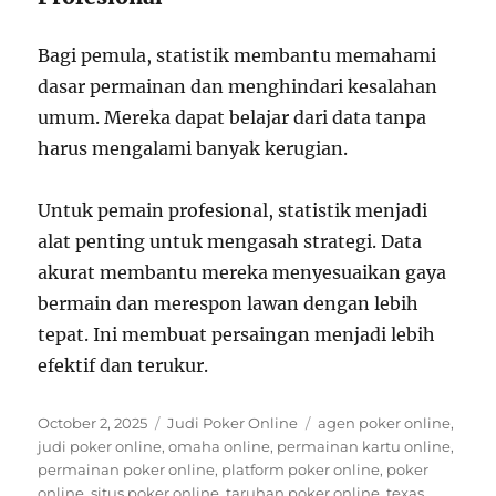
Bagi pemula, statistik membantu memahami
dasar permainan dan menghindari kesalahan
umum. Mereka dapat belajar dari data tanpa
harus mengalami banyak kerugian.
Untuk pemain profesional, statistik menjadi
alat penting untuk mengasah strategi. Data
akurat membantu mereka menyesuaikan gaya
bermain dan merespon lawan dengan lebih
tepat. Ini membuat persaingan menjadi lebih
efektif dan terukur.
P
C
T
October 2, 2025
Judi Poker Online
agen poker online
,
o
a
a
judi poker online
,
omaha online
,
permainan kartu online
,
s
t
g
permainan poker online
,
platform poker online
,
poker
t
e
s
online
,
situs poker online
,
taruhan poker online
,
texas