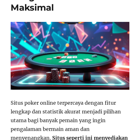
Maksimal
Situs poker online terpercaya dengan fitur
lengkap dan statistik akurat menjadi pilihan
utama bagi banyak pemain yang ingin
pengalaman bermain aman dan
menyenangkan.
Situs seperti ini menyediakan