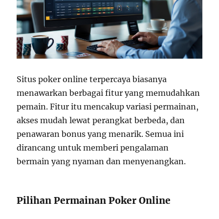
Situs poker online terpercaya biasanya
menawarkan berbagai fitur yang memudahkan
pemain. Fitur itu mencakup variasi permainan,
akses mudah lewat perangkat berbeda, dan
penawaran bonus yang menarik. Semua ini
dirancang untuk memberi pengalaman
bermain yang nyaman dan menyenangkan.
Pilihan Permainan Poker Online