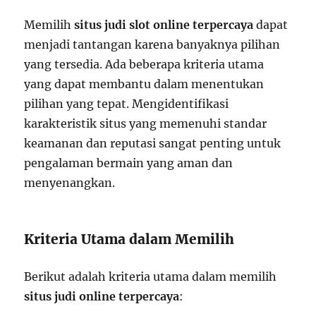
Memilih
situs judi slot online terpercaya
dapat
menjadi tantangan karena banyaknya pilihan
yang tersedia. Ada beberapa kriteria utama
yang dapat membantu dalam menentukan
pilihan yang tepat. Mengidentifikasi
karakteristik situs yang memenuhi standar
keamanan dan reputasi sangat penting untuk
pengalaman bermain yang aman dan
menyenangkan.
Kriteria Utama dalam Memilih
Berikut adalah kriteria utama dalam memilih
situs judi online terpercaya
: