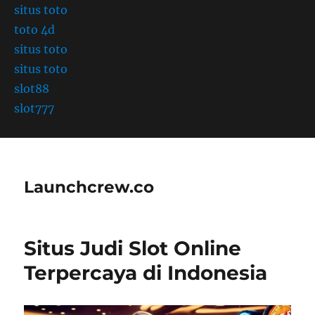
situs toto
toto 4d
situs toto
situs toto
slot88
slot777
Launchcrew.co
Situs Judi Slot Online
Terpercaya di Indonesia