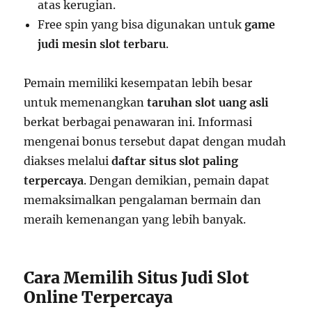
atas kerugian.
Free spin yang bisa digunakan untuk
game
judi mesin slot terbaru
.
Pemain memiliki kesempatan lebih besar
untuk memenangkan
taruhan slot uang asli
berkat berbagai penawaran ini. Informasi
mengenai bonus tersebut dapat dengan mudah
diakses melalui
daftar situs slot paling
terpercaya
. Dengan demikian, pemain dapat
memaksimalkan pengalaman bermain dan
meraih kemenangan yang lebih banyak.
Cara Memilih Situs Judi Slot
Online Terpercaya