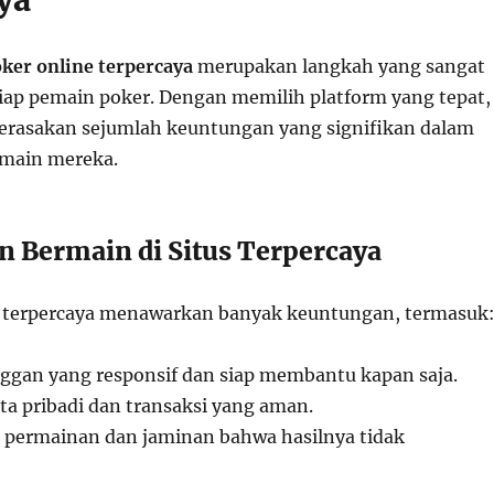
ya
ker online terpercaya
merupakan langkah yang sangat
tiap pemain poker. Dengan memilih platform yang tepat,
erasakan sejumlah keuntungan yang signifikan dalam
main mereka.
 Bermain di Situs Terpercaya
s terpercaya menawarkan banyak keuntungan, termasuk
gan yang responsif dan siap membantu kapan saja.
ta pribadi dan transaksi yang aman.
 permainan dan jaminan bahwa hasilnya tidak