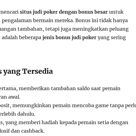
mencari
situs judi poker dengan bonus besar
untuk
pengalaman bermain mereka. Bonus ini tidak hanya
angan tambahan, tetapi juga meningkatkan peluang
t adalah beberapa
jenis bonus judi poker
yang sering
s yang Tersedia
pertama, memberikan tambahan saldo saat pemain
an awal.
posit, memungkinkan pemain mencoba game tanpa perl
rlebih dahulu.
as, yang memberi hadiah kepada pemain setia dengan
usif dan cashback.