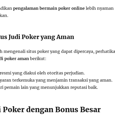
adikan
pengalaman bermain poker online
lebih nyaman
kan.
itus Judi Poker yang Aman
h mengenali situs poker yang dapat dipercaya, perhatik
judi poker aman
berikut:
 resmi yang diakui oleh otoritas perjudian.
yaran terkemuka yang menjamin transaksi yang aman.
ari pemain lain yang menunjukkan reputasi baik.
di Poker dengan Bonus Besar