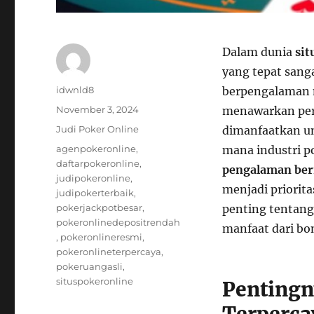
Dalam dunia
sit
yang tepat sang
Author
idwnld8
berpengalaman
Posted
November 3, 2024
menawarkan perm
on
Categories
Judi Poker Online
dimanfaatkan un
Tags
agenpokeronline
,
mana industri 
daftarpokeronline
,
pengalaman ber
judipokeronline
,
menjadi priorita
judipokerterbaik
,
pokerjackpotbesar
,
penting tentang 
pokeronlinedepositrendah
manfaat dari bo
,
pokeronlineresmi
,
pokeronlineterpercaya
,
pokeruangasli
,
situspokeronline
Pentingn