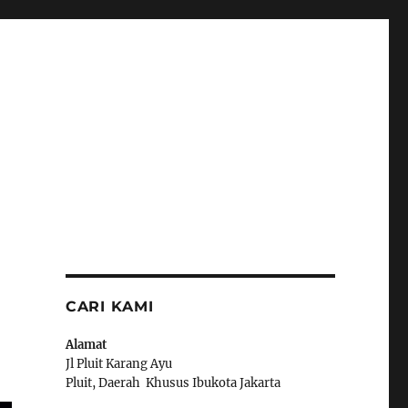
CARI KAMI
Alamat
Jl Pluit Karang Ayu
Pluit, Daerah Khusus Ibukota Jakarta