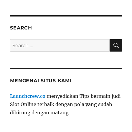
SEARCH
S
S
E
A
e
R
a
C
H
r
c
MENGENAI SITUS KAMI
h
f
Launchcrew.co
menyediakan Tips bermain judi
o
Slot Online terbaik dengan pola yang sudah
r
dihitung dengan matang.
: