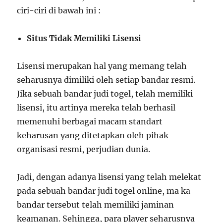
ciri-ciri di bawah ini :
Situs Tidak Memiliki Lisensi
Lisensi merupakan hal yang memang telah
seharusnya dimiliki oleh setiap bandar resmi.
Jika sebuah bandar judi togel, telah memiliki
lisensi, itu artinya mereka telah berhasil
memenuhi berbagai macam standart
keharusan yang ditetapkan oleh pihak
organisasi resmi, perjudian dunia.
Jadi, dengan adanya lisensi yang telah melekat
pada sebuah bandar judi togel online, ma ka
bandar tersebut telah memiliki jaminan
keamanan. Sehingga, para player seharusnya