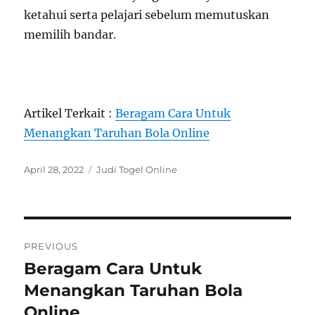
ketahui serta pelajari sebelum memutuskan
memilih bandar.
Artikel Terkait :
Beragam Cara Untuk
Menangkan Taruhan Bola Online
P
C
April 28, 2022
Judi Togel Online
o
a
s
t
t
e
e
g
P
d
o
PREVIOUS
o
r
o
Beragam Cara Untuk
P
n
i
r
Menangkan Taruhan Bola
e
s
s
e
Online