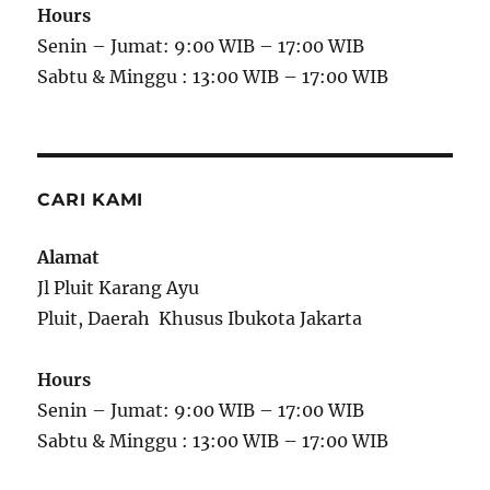
Hours
Senin – Jumat: 9:00 WIB – 17:00 WIB
Sabtu & Minggu : 13:00 WIB – 17:00 WIB
CARI KAMI
Alamat
Jl Pluit Karang Ayu
Pluit, Daerah Khusus Ibukota Jakarta
Hours
Senin – Jumat: 9:00 WIB – 17:00 WIB
Sabtu & Minggu : 13:00 WIB – 17:00 WIB