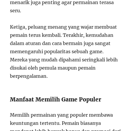
menarik juga penting agar permainan terasa
seru.
Ketiga, peluang menang yang wajar membuat
pemain terus kembali. Terakhir, kemudahan
dalam aturan dan cara bermain juga sangat
memengaruhi popularitas sebuah game.
Mereka yang mudah dipahami seringkali lebih
disukai oleh pemula maupun pemain
berpengalaman.
Manfaat Memilih Game Populer
Memilih permainan yang populer membawa
keuntungan tertentu. Pemain biasanya