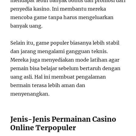
mendapat lebih banyak bonus dan promosi dari
penyedia kasino. Ini membantu mereka
mencoba game tanpa harus mengeluarkan
banyak uang.
Selain itu, game populer biasanya lebih stabil
dan jarang mengalami gangguan teknis.
Mereka juga menyediakan mode latihan agar
pemain bisa belajar sebelum bertaruh dengan
uang asli. Hal ini membuat pengalaman
bermain terasa lebih aman dan
menyenangkan.
Jenis-Jenis Permainan Casino
Online Terpopuler