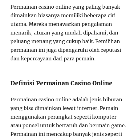
Permainan casino online yang paling banyak
dimainkan biasanya memiliki beberapa ciri
utama. Mereka menawarkan pengalaman
menarik, aturan yang mudah dipahami, dan
peluang menang yang cukup baik. Pemilihan
permainan ini juga dipengaruhi oleh reputasi
dan kepercayaan dari para pemain.
Definisi Permainan Casino Online
Permainan casino online adalah jenis hiburan
yang bisa dimainkan lewat internet. Pemain
menggunakan perangkat seperti komputer
atau ponsel untuk bertaruh dan bermain game.
Permainan ini mencakup banyak jenis seperti