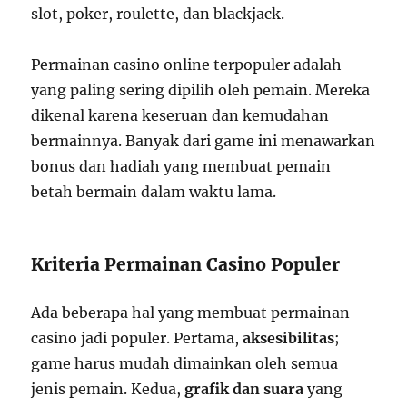
slot, poker, roulette, dan blackjack.
Permainan casino online terpopuler adalah
yang paling sering dipilih oleh pemain. Mereka
dikenal karena keseruan dan kemudahan
bermainnya. Banyak dari game ini menawarkan
bonus dan hadiah yang membuat pemain
betah bermain dalam waktu lama.
Kriteria Permainan Casino Populer
Ada beberapa hal yang membuat permainan
casino jadi populer. Pertama,
aksesibilitas
;
game harus mudah dimainkan oleh semua
jenis pemain. Kedua,
grafik dan suara
yang