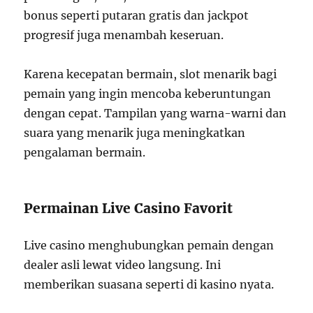
bonus seperti putaran gratis dan jackpot
progresif juga menambah keseruan.
Karena kecepatan bermain, slot menarik bagi
pemain yang ingin mencoba keberuntungan
dengan cepat. Tampilan yang warna-warni dan
suara yang menarik juga meningkatkan
pengalaman bermain.
Permainan Live Casino Favorit
Live casino menghubungkan pemain dengan
dealer asli lewat video langsung. Ini
memberikan suasana seperti di kasino nyata.