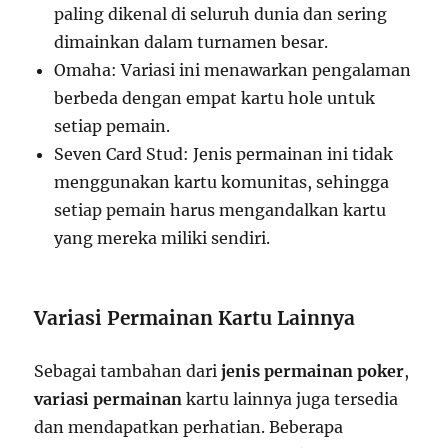
paling dikenal di seluruh dunia dan sering
dimainkan dalam turnamen besar.
Omaha: Variasi ini menawarkan pengalaman
berbeda dengan empat kartu hole untuk
setiap pemain.
Seven Card Stud: Jenis permainan ini tidak
menggunakan kartu komunitas, sehingga
setiap pemain harus mengandalkan kartu
yang mereka miliki sendiri.
Variasi Permainan Kartu Lainnya
Sebagai tambahan dari
jenis permainan poker
,
variasi permainan
kartu lainnya juga tersedia
dan mendapatkan perhatian. Beberapa