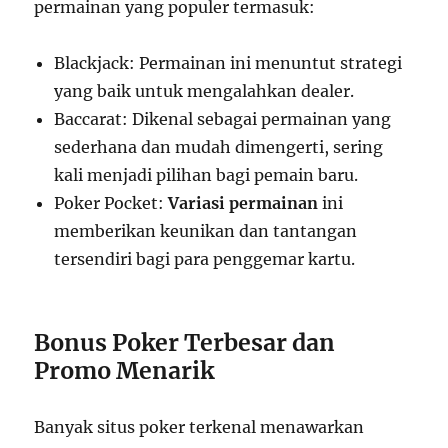
permainan yang populer termasuk:
Blackjack: Permainan ini menuntut strategi
yang baik untuk mengalahkan dealer.
Baccarat: Dikenal sebagai permainan yang
sederhana dan mudah dimengerti, sering
kali menjadi pilihan bagi pemain baru.
Poker Pocket:
Variasi permainan
ini
memberikan keunikan dan tantangan
tersendiri bagi para penggemar kartu.
Bonus Poker Terbesar dan
Promo Menarik
Banyak situs poker terkenal menawarkan