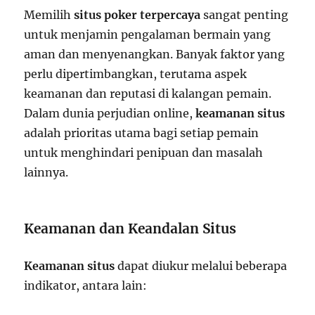
Memilih
situs poker terpercaya
sangat penting
untuk menjamin pengalaman bermain yang
aman dan menyenangkan. Banyak faktor yang
perlu dipertimbangkan, terutama aspek
keamanan dan reputasi di kalangan pemain.
Dalam dunia perjudian online,
keamanan situs
adalah prioritas utama bagi setiap pemain
untuk menghindari penipuan dan masalah
lainnya.
Keamanan dan Keandalan Situs
Keamanan situs
dapat diukur melalui beberapa
indikator, antara lain: