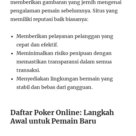
memberikan gambaran yang jernih mengenai
pengalaman pemain sebelumnya. Situs yang
memiliki reputasi baik biasanya:
Memberikan pelayanan pelanggan yang
cepat dan efektif.
Meminimalkan risiko penipuan dengan
memastikan transparansi dalam semua
transaksi.
Menyediakan lingkungan bermain yang
stabil dan bebas dari gangguan.
Daftar Poker Online: Langkah
Awal untuk Pemain Baru