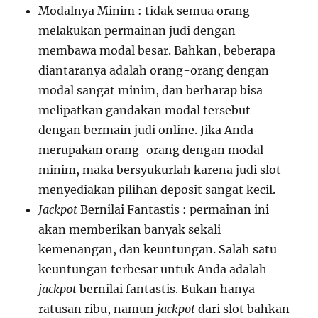
Modalnya Minim : tidak semua orang
melakukan permainan judi dengan
membawa modal besar. Bahkan, beberapa
diantaranya adalah orang-orang dengan
modal sangat minim, dan berharap bisa
melipatkan gandakan modal tersebut
dengan bermain judi online. Jika Anda
merupakan orang-orang dengan modal
minim, maka bersyukurlah karena judi slot
menyediakan pilihan deposit sangat kecil.
Jackpot
Bernilai Fantastis : permainan ini
akan memberikan banyak sekali
kemenangan, dan keuntungan. Salah satu
keuntungan terbesar untuk Anda adalah
jackpot
bernilai fantastis. Bukan hanya
ratusan ribu, namun
jackpot
dari slot bahkan