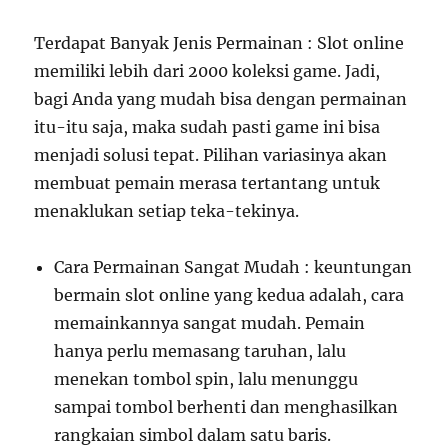
Terdapat Banyak Jenis Permainan : Slot online
memiliki lebih dari 2000 koleksi game. Jadi,
bagi Anda yang mudah bisa dengan permainan
itu-itu saja, maka sudah pasti game ini bisa
menjadi solusi tepat. Pilihan variasinya akan
membuat pemain merasa tertantang untuk
menaklukan setiap teka-tekinya.
Cara Permainan Sangat Mudah : keuntungan
bermain slot online yang kedua adalah, cara
memainkannya sangat mudah. Pemain
hanya perlu memasang taruhan, lalu
menekan tombol spin, lalu menunggu
sampai tombol berhenti dan menghasilkan
rangkaian simbol dalam satu baris.