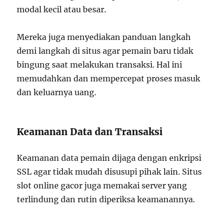
modal kecil atau besar.
Mereka juga menyediakan panduan langkah
demi langkah di situs agar pemain baru tidak
bingung saat melakukan transaksi. Hal ini
memudahkan dan mempercepat proses masuk
dan keluarnya uang.
Keamanan Data dan Transaksi
Keamanan data pemain dijaga dengan enkripsi
SSL agar tidak mudah disusupi pihak lain. Situs
slot online gacor juga memakai server yang
terlindung dan rutin diperiksa keamanannya.