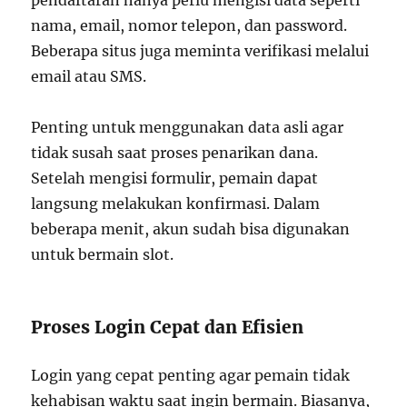
nama, email, nomor telepon, dan password.
Beberapa situs juga meminta verifikasi melalui
email atau SMS.
Penting untuk menggunakan data asli agar
tidak susah saat proses penarikan dana.
Setelah mengisi formulir, pemain dapat
langsung melakukan konfirmasi. Dalam
beberapa menit, akun sudah bisa digunakan
untuk bermain slot.
Proses Login Cepat dan Efisien
Login yang cepat penting agar pemain tidak
kehabisan waktu saat ingin bermain. Biasanya,