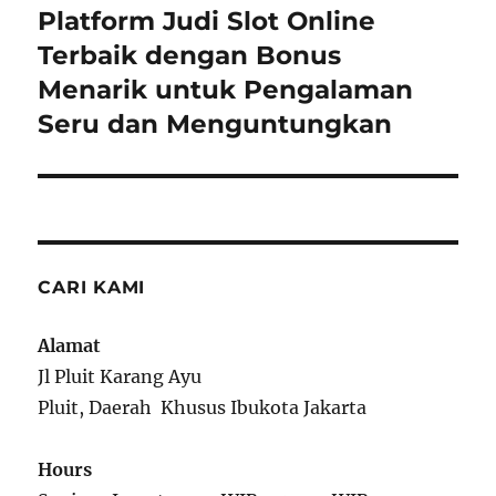
s
v
Platform Judi Slot Online
N
p
i
e
Terbaik dengan Bonus
o
x
Menarik untuk Pengalaman
s
g
t
Seru dan Menguntungkan
t
a
p
:
o
t
s
i
t
:
o
CARI KAMI
n
Alamat
Jl Pluit Karang Ayu
Pluit, Daerah Khusus Ibukota Jakarta
Hours