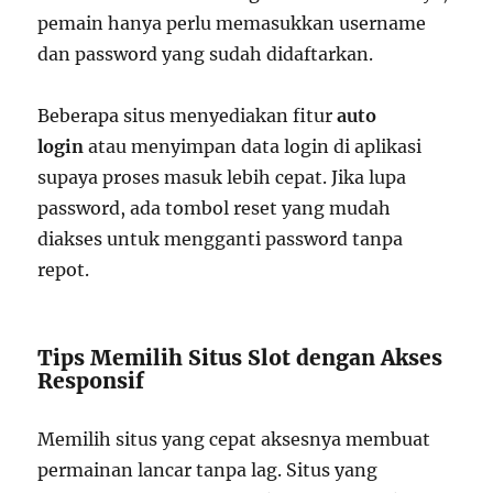
pemain hanya perlu memasukkan username
dan password yang sudah didaftarkan.
Beberapa situs menyediakan fitur
auto
login
atau menyimpan data login di aplikasi
supaya proses masuk lebih cepat. Jika lupa
password, ada tombol reset yang mudah
diakses untuk mengganti password tanpa
repot.
Tips Memilih Situs Slot dengan Akses
Responsif
Memilih situs yang cepat aksesnya membuat
permainan lancar tanpa lag. Situs yang