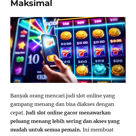
Maksimal
Banyak orang mencari judi slot online yang
gampang menang dan bisa diakses dengan
cepat.
Judi slot online gacor menawarkan
peluang menang lebih sering dan akses yang
mudah untuk semua pemain.
Ini membuat