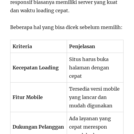
responsif biasanya memiliki server yang kuat
dan waktu loading cepat.
Beberapa hal yang bisa dicek sebelum memilih:
Kriteria
Penjelasan
Situs harus buka
Kecepatan Loading
halaman dengan
cepat
Tersedia versi mobile
Fitur Mobile
yang lancar dan
mudah digunakan
Ada layanan yang
Dukungan Pelanggan
cepat merespon