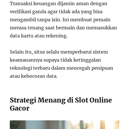
Transaksi keuangan dijamin aman dengan
verifikasi ganda agar tidak ada yang bisa
mengambil tanpa izin. Ini membuat pemain
merasa tenang saat bermain dan memasukkan
data kartu atau rekening.
Selain itu, situs selalu memperbarui sistem
keamanannya supaya tidak ketinggalan
teknologi terbaru dalam mencegah penipuan
atau kebocoran data.
Strategi Menang di Slot Online
Gacor