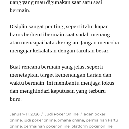
uang yang mau digunakan saat satu sesi
bermain.
Disiplin sangat penting, seperti tahu kapan
harus berhenti bermain saat sudah menang
atau mencapai batas kerugian. Jangan mencoba
mengejar kekalahan dengan taruhan besar.
Buat rencana bermain yang jelas, seperti
menetapkan target kemenangan harian dan
waktu bermain. Ini membantu menjaga fokus
dan menghindari keputusan yang terburu-
buru.
P
C
T
January 11, 2026
Judi Poker Online
agen poker
o
a
a
online
,
judi poker online
,
omaha online
,
permainan kartu
s
t
g
online
,
permainan poker online
,
platform poker online
,