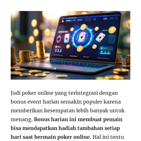
Judi poker online yang terintegrasi dengan
bonus event harian semakin populer karena
memberikan kesempatan lebih banyak untuk
menang.
Bonus harian ini membuat pemain
bisa mendapatkan hadiah tambahan setiap
hari saat bermain poker online.
Hal ini tentu