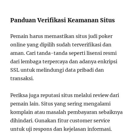
Panduan Verifikasi Keamanan Situs
Pemain harus memastikan situs judi poker
online yang dipilih sudah terverifikasi dan
aman. Cari tanda-tanda seperti lisensi resmi
dari lembaga terpercaya dan adanya enkripsi
SSL untuk melindungi data pribadi dan
transaksi.
Periksa juga reputasi situs melalui review dari
pemain lain. Situs yang sering mengalami
komplain atau masalah pembayaran sebaiknya
dihindari. Gunakan fitur customer service
untuk uji respons dan kejelasan informasi.