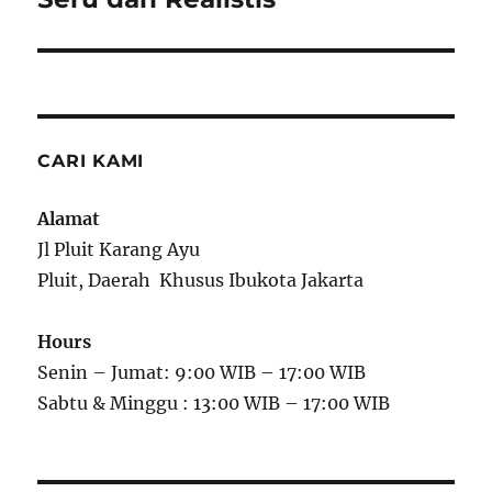
s
g
p
t
o
a
:
s
t
t
:
i
CARI KAMI
o
Alamat
n
Jl Pluit Karang Ayu
Pluit, Daerah Khusus Ibukota Jakarta
Hours
Senin – Jumat: 9:00 WIB – 17:00 WIB
Sabtu & Minggu : 13:00 WIB – 17:00 WIB