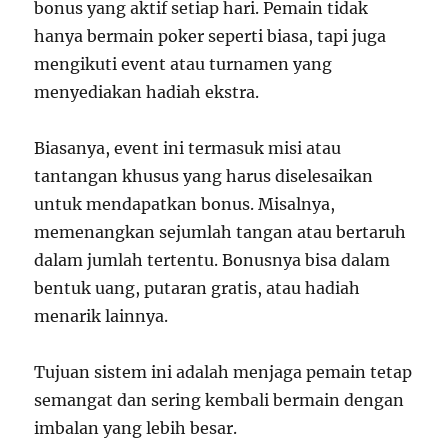
bonus yang aktif setiap hari. Pemain tidak
hanya bermain poker seperti biasa, tapi juga
mengikuti event atau turnamen yang
menyediakan hadiah ekstra.
Biasanya, event ini termasuk misi atau
tantangan khusus yang harus diselesaikan
untuk mendapatkan bonus. Misalnya,
memenangkan sejumlah tangan atau bertaruh
dalam jumlah tertentu. Bonusnya bisa dalam
bentuk uang, putaran gratis, atau hadiah
menarik lainnya.
Tujuan sistem ini adalah menjaga pemain tetap
semangat dan sering kembali bermain dengan
imbalan yang lebih besar.